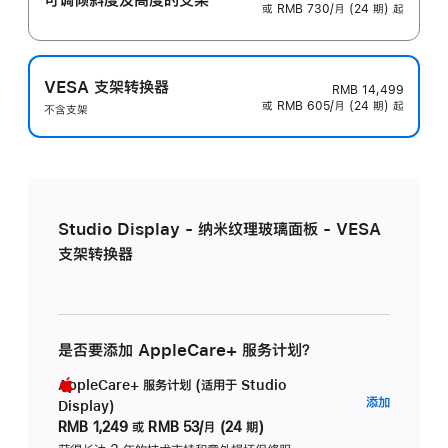
或 RMB 730/月 (24 期) 起
VESA 支架转换器
RMB 14,499
或 RMB 605/月 (24 期) 起
不含支架
Studio Display - 纳米纹理玻璃面板 - VESA
支架转换器
是否要添加 AppleCare+ 服务计划？
AppleCare+ 服务计划 (适用于 Studio
AppleC
添加
Display)
服
RMB 1,249
或
RMB 53/月 (24 期)