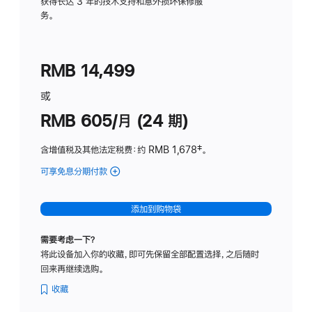
务
获得长达 3 年的技术支持和意外损坏保修服
务。
计
划
(适
RMB 14,499
用
于
或
Studio
RMB 605/月 (24 期)
Display
含增值税及其他法定税费
：约 RMB 1,678
脚
‡。
注
可享免息分期付款
(Studio
Display
-
添加到购物袋
纳
米
需要考虑一下？
纹
将此设备加入你的收藏，即可先保留全部配置选择，之后随时
理
回来再继续选购。
玻
璃
收藏
面