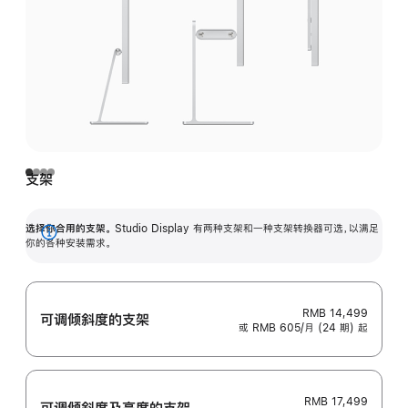
支架
选择你合用的支架。
Studio Display 有两种支架和一种支架转换器可选，以满足
展
你的各种安装需求。
开
RMB 14,499
可调倾斜度的支架
或 RMB 605/月 (24 期) 起
RMB 17,499
可调倾斜度及高‍度的支‍架