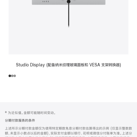
Studio Display (配备纳米纹理玻璃面板和 VESA 支架转换器)
网
脚
‡ 为近似值。金额可能随时间变动。
注
页
分期付款服务的条件
页
上述所示分期付款金额仅为使用特定期数免息分期付款估算得出的示例 (仅显示整数数
脚
额，未显示小数点以后的金额)，实际支付金额以银行、花呗或微信分付账单为准。上述分