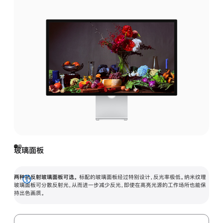
玻璃面板
两种抗反射玻璃面板可选。
标配的玻璃面板经过特别设计，反光率极低。纳米纹理
展
玻璃面板可分散反射光，从而进一步减少反光，即使在高亮光源的工作场所也能保
持出色画质。
开