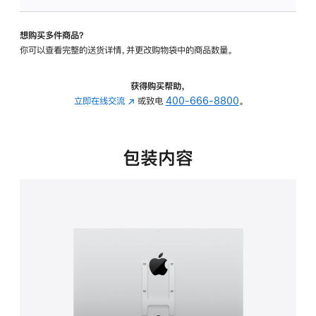
板
-
想购买多件商品？
VESA
你可以查看完整的送货详情，并更改购物袋中的商品数量。
支
架
转
获得购买帮助，
换
立即在线交流
(在
或致电
400-666-8800
。
器
新
的
窗
分
口
包装内容
期
中
付
打
款
开)
选
项)