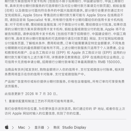
期付款方案由信用卡发卡机构 (包括但不限于招商银行、中国建设银行、中国工商银行
等，具体支持分期付款服务的可选择银行及对应分期付款方案请见付款页面)、蚂蚁金服
(花呗) 以及微信分付面向符合条件的中国大陆居民提供。部分银行会要求你通过支付
宝完成购买。Apple Store 零售店的分期付款方案可能与 Apple Store 在线商店不
同，请到店咨询 Specialist 专家。所有银行信用卡分期均需经你的信用卡发卡机构批
准；对于花呗分期，需经蚂蚁金服批准；对于微信分付分期，需经微信分付批准。如果你选
择的分期付款方案未获得信用卡发卡机构、蚂蚁金服或微信分付的批准，Apple 将不会
被告知原因。请参阅信用卡发卡机构 (包括但不限于招商银行、中国建设银行、中国工商
银行等，具体支持分期付款服务的可选择银行请见付款页面) 网站、支付宝网站和微信
分付服务页面，了解相关条件、费用和收费。订单可能需要满足特定金额要求，不同免息
分期期数对应的最低限额可能有所不同。上述分期付款服务只适用于个人消费者。企业
和教育机构客户、企业员工购买计划 (EPP) 和 Apple 员工购买计划 (EPP) 适用的分
期付款方案可能与上述方案不同，详情请参见教育商店、EPP 在线商店和企业商店。公
司信用卡无资格申请分期。招商银行分期付款单笔订单最高限额为 RMB 150000。
当商品有货并/或发货时，购物金额将计入你的信用卡、支付宝或微信分付账单。相关财
务费用将显示在你的信用卡对账单、支付宝或微信账户中。
产品按广告宣传价或标价提供分期付款服务。价格包含增值税。所有订单均可享受免费
送货服务。
此信息更新于 2026 年 7 月 30 日。
1. 重量依配置和制造工艺的不同而可能有所差异。
我们会使用你所在位置，为你更快显示送货选项。我们通过你的 IP 地址，或者你在上次
访问 Apple 网站时输入的位置信息，找到了你的位置。
Mac
显示器
购买 Studio Display