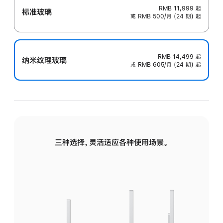
RMB 11,999
起
标准玻璃
或 RMB 500/月 (24 期) 起
RMB 14,499
起
纳米纹理玻璃
或 RMB 605/月 (24 期) 起
三种选择，灵活适应各种使用场景。
标