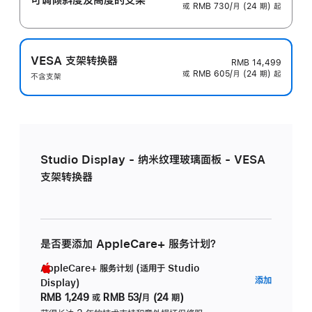
或 RMB 730/月 (24 期) 起
VESA 支架转换器
RMB 14,499
或 RMB 605/月 (24 期) 起
不含支架
Studio Display - 纳米纹理玻璃面板 - VESA
支架转换器
是否要添加 AppleCare+ 服务计划？
AppleCare+ 服务计划 (适用于 Studio
AppleC
添加
Display)
服
RMB 1,249
或
RMB 53/月 (24 期)