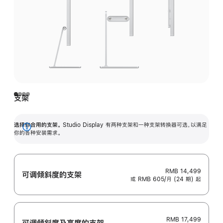
支架
选择你合用的支架。
Studio Display 有两种支架和一种支架转换器可选，以满足
展
你的各种安装需求。
开
RMB 14,499
可调倾斜度的支架
或 RMB 605/月 (24 期) 起
RMB 17,499
可调倾斜度及高‍度的支‍架