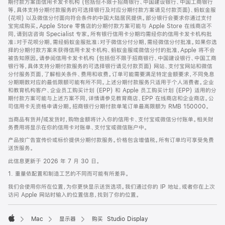
期付款方案由信用卡发卡机构 (包括但不限于招商银行、中国建设银行、中国工商银行
等，具体支持分期付款服务的可选择银行及对应分期付款方案请见付款页面)、蚂蚁金服
(花呗) 以及微信分付面向符合条件的中国大陆居民提供。部分银行会要求你通过支付
宝完成购买。Apple Store 零售店的分期付款方案可能与 Apple Store 在线商店不
同，请到店咨询 Specialist 专家。所有银行信用卡分期均需经你的信用卡发卡机构批
准；对于花呗分期，需经蚂蚁金服批准；对于微信分付分期，需经微信分付批准。如果你选
择的分期付款方案未获得信用卡发卡机构、蚂蚁金服或微信分付的批准，Apple 将不会
被告知原因。请参阅信用卡发卡机构 (包括但不限于招商银行、中国建设银行、中国工商
银行等，具体支持分期付款服务的可选择银行请见付款页面) 网站、支付宝网站和微信
分付服务页面，了解相关条件、费用和收费。订单可能需要满足特定金额要求，不同免息
分期期数对应的最低限额可能有所不同。上述分期付款服务只适用于个人消费者。企业
和教育机构客户、企业员工购买计划 (EPP) 和 Apple 员工购买计划 (EPP) 适用的分
期付款方案可能与上述方案不同，详情请参见教育商店、EPP 在线商店和企业商店。公
司信用卡无资格申请分期。招商银行分期付款单笔订单最高限额为 RMB 150000。
当商品有货并/或发货时，购物金额将计入你的信用卡、支付宝或微信分付账单。相关财
务费用将显示在你的信用卡对账单、支付宝或微信账户中。
产品按广告宣传价或标价提供分期付款服务。价格包含增值税。所有订单均可享受免费
送货服务。
此信息更新于 2026 年 7 月 30 日。
1. 重量依配置和制造工艺的不同而可能有所差异。
我们会使用你所在位置，为你更快显示送货选项。我们通过你的 IP 地址，或者你在上次
访问 Apple 网站时输入的位置信息，找到了你的位置。
Mac
显示器
购买 Studio Display