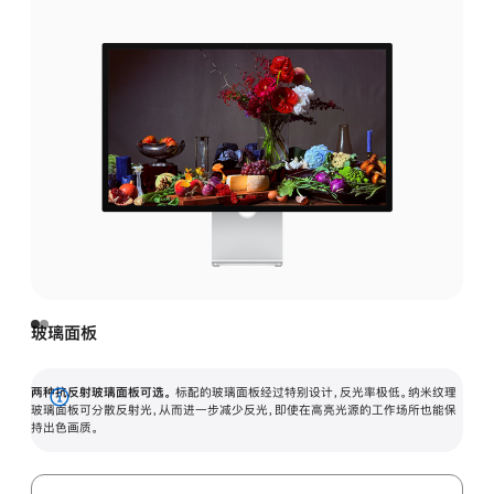
玻璃面板
两种抗反射玻璃面板可选。
标配的玻璃面板经过特别设计，反光率极低。纳米纹理
展
玻璃面板可分散反射光，从而进一步减少反光，即使在高亮光源的工作场所也能保
持出色画质。
开