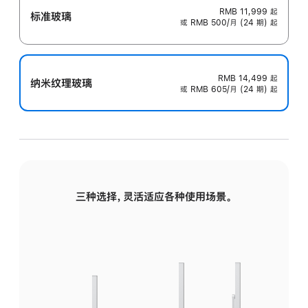
RMB 11,999
起
标准玻璃
或 RMB 500/月 (24 期) 起
RMB 14,499
起
纳米纹理玻璃
或 RMB 605/月 (24 期) 起
三种选择，灵活适应各种使用场景。
标