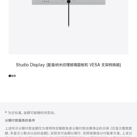
Studio Display (配备纳米纹理玻璃面板和 VESA 支架转换器)
网
脚
‡ 为近似值。金额可能随时间变动。
注
页
分期付款服务的条件
页
上述所示分期付款金额仅为使用特定期数免息分期付款估算得出的示例 (仅显示整数数
脚
额，未显示小数点以后的金额)，实际支付金额以银行、花呗或微信分付账单为准。上述分