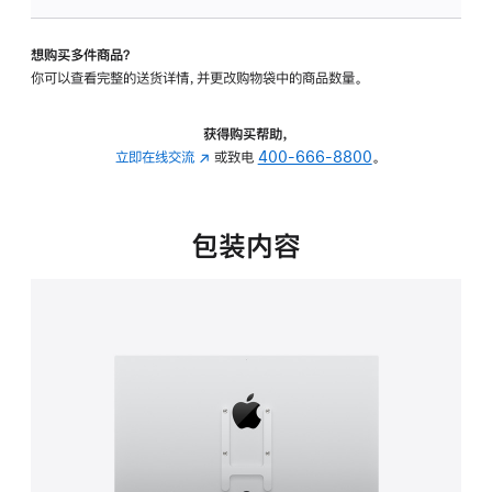
板
-
想购买多件商品？
VESA
你可以查看完整的送货详情，并更改购物袋中的商品数量。
支
架
转
获得购买帮助，
换
立即在线交流
(在
或致电
400-666-8800
。
器
新
的
窗
分
口
包装内容
期
中
付
打
款
开)
选
项)