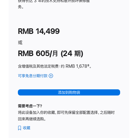
务
获得长达 3 年的技术支持和意外损坏保修服
务。
计
划
(适
RMB 14,499
用
于
或
Studio
RMB 605/月 (24 期)
Display
含增值税及其他法定税费
：约 RMB 1,678
脚
‡。
注
可享免息分期付款
(Studio
Display
-
添加到购物袋
纳
米
需要考虑一下？
纹
将此设备加入你的收藏，即可先保留全部配置选择，之后随时
理
回来再继续选购。
玻
璃
收藏
面