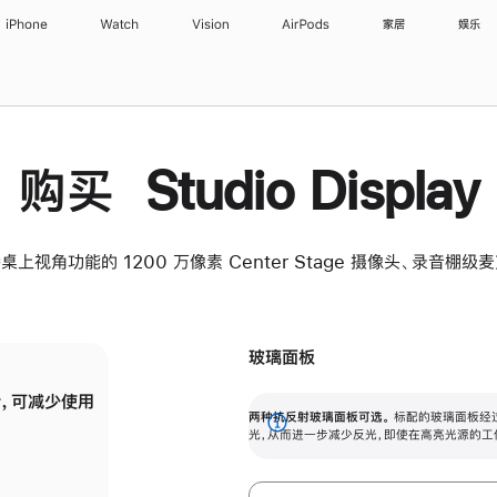
iPhone
Watch
Vision
AirPods
家居
娱乐
购买 Studio Display
桌上视角功能的 1200 万像素 Center Stage 摄像头、录音棚
玻璃面板
，可减少使用
纳米纹理玻璃面板可进一步减少反光，即使在
两种抗反射玻璃面板可选。
标配的玻璃面板经
。
有高亮光源的场所使用，也能保持出色画质。
展
光，从而进一步减少反光，即使在高亮光源的工
开