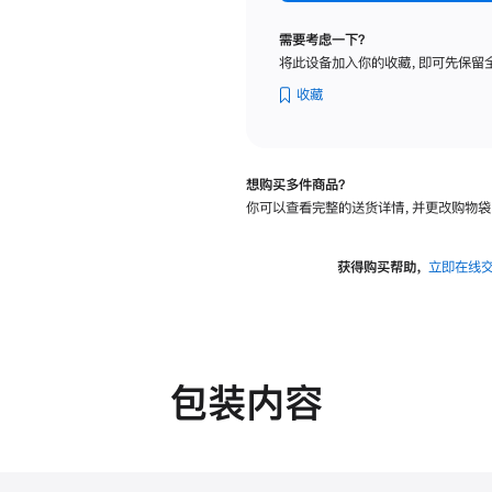
纳
米
需要考虑一下？
纹
将此设备加入你的收藏，即可先保留
理
玻
收藏
璃
面
板
想购买多件商品？
-
你可以查看完整的送货详情，并更改购物袋
VESA
支
架
获得购买帮助，
立即在线
转
换
器
的
分
包装内容
期
付
款
选
项)