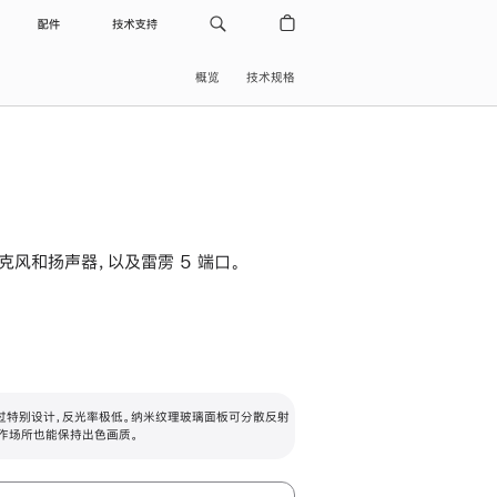
配件
技术支持
概览
技术规格
级麦克风和扬声器，以及雷雳 5 端口。
过特别设计，反光率极低。纳米纹理玻璃面板可分散反射
作场所也能保持出色画质。