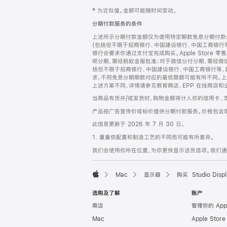
网
脚
‡ 为近似值。金额可能随时间变动。
注
页
分期付款服务的条件
页
上述所示分期付款金额仅为使用特定期数免息分期付款估
脚
(包括但不限于招商银行、中国建设银行、中国工商银行
银行会要求你通过支付宝完成购买。Apple Store 零
呗分期，需经蚂蚁金服批准；对于微信分付分期，需经微信
括但不限于招商银行、中国建设银行、中国工商银行等，
求，不同免息分期期数对应的最低限额可能有所不同。上述分
上述方案不同，详情请参见教育商店、EPP 在线商店和
当商品有货并/或发货时，购物金额将计入你的信用卡、
产品按广告宣传价或标价提供分期付款服务。价格包含
此信息更新于 2026 年 7 月 30 日。
1. 重量依配置和制造工艺的不同而可能有所差异。
我们会使用你所在位置，为你更快显示送货选项。我们通过你
Mac
显示器
购买 Studio Displ
Apple
选购及了解
账户
商店
管理你的 App
Mac
Apple Stor