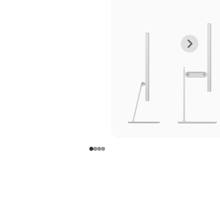
上
下
一
一
张
张
图
图
库
库
图
图
片
片
-
-
支
支
架
架