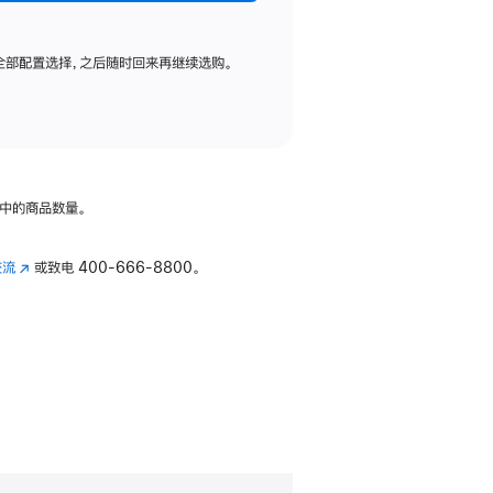
全部配置选择，之后随时回来再继续选购。
中的商品数量。
交流
(在
或致电
400-666-8800。
新
窗
口
中
打
开)