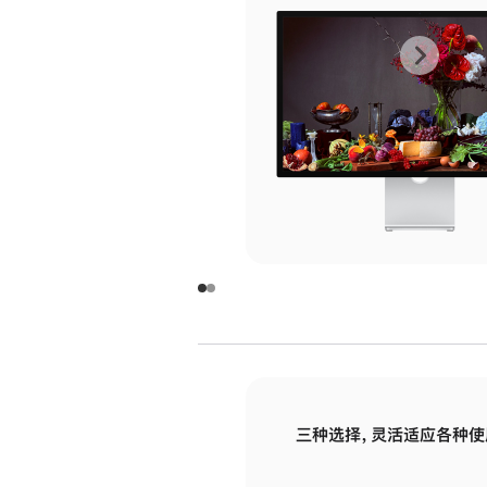
上
下
一
一
张
张
图
图
库
库
图
图
片
片
-
-
玻
玻
璃
璃
三种选择，灵活适应各种使
面
面
板
板