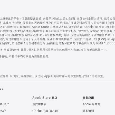
算得出的示例 (仅显示整数数额，未显示小数点以后的金额)，实际支付金额以银行、花呗或
等，具体支持分期付款服务的可选择银行及对应分期付款方案请见付款页面)、蚂蚁金服 (花呗
售店的分期付款方案可能与 Apple Store 在线商店不同，请到店咨询 Specialist 专
分付批准。如果你选择的分期付款方案未获得信用卡发卡机构、蚂蚁金服或微信分付的批准，Ap
具体支持分期付款服务的可选择银行请见付款页面) 网站、支付宝网站和微信分付服务页面，
期付款服务只适用于个人消费者。企业和教育机构客户、企业员工购买计划 (EPP) 和 Appl
企业商店。公司信用卡无资格申请分期。招商银行分期付款单笔订单最高限额为 RMB 150000
支付宝或微信分付账单。相关财务费用将显示在你的信用卡对账单、支付宝或微信账户中。
增值税。所有订单均可享受免费送货服务。
的 IP 地址，或者你在上次访问 Apple 网站时输入的位置信息，找到了你的位置。
ay
Apple Store 商店
商务应用
le 账户
查找零售店
Apple 与商务
e 账户
Genius Bar 天才吧
商务选购