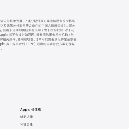
微信分付账单为准。上述分期付款方案由信用卡发卡机构
) 以及微信分付面向符合条件的中国大陆居民提供。部分
家。所有银行信用卡分期均需经你的信用卡发卡机构批准；对于花
ple 将不会被告知原因。请参阅信用卡发卡机构 (包
了解相关条件、费用和收费。订单可能需要满足特定金额要
e 员工购买计划 (EPP) 适用的分期付款方案可能与
。
Apple 价值观
辅助功能
环境责任