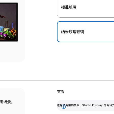
标准玻璃
纳米纹理玻璃
支架
用场景。
标配可调倾斜度的支架，提供 30 度的倾斜度
选
选择你合用的支架。
Studio Display
调节范围。
展