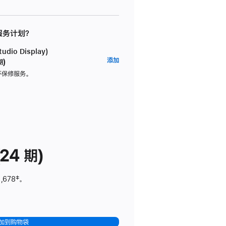
 服务计划？
dio Display)
AppleCare+
添加
期)
服
坏保修服务。
务
计
划
(适
用
于
24 期)
Studio
Display)
,678
脚
‡。
注
加到购物袋