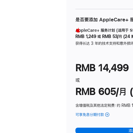
是否要添加 AppleCare+
AppleCare+ 服务计划 (适用于 Stu
RMB 1,249
或
RMB 53/月 (24 
获得长达 3 年的技术支持和意外损
RMB 14,499
或
RMB 605/月 (
含增值税及其他法定税费
：约 RMB 1
可享免息分期付款
(Studio
Display
-
添