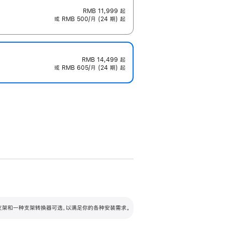
RMB 11,999
起
或 RMB 500/月 (24 期) 起
RMB 14,499
起
或 RMB 605/月 (24 期) 起
配可调倾斜度及高度的支架，额外增加 105
VESA 支架转换器
 有两种支架和一种支架转换器可选，以满足你的各种安装需求。
毫米的高度调节范围。
容的支架 (未随附)