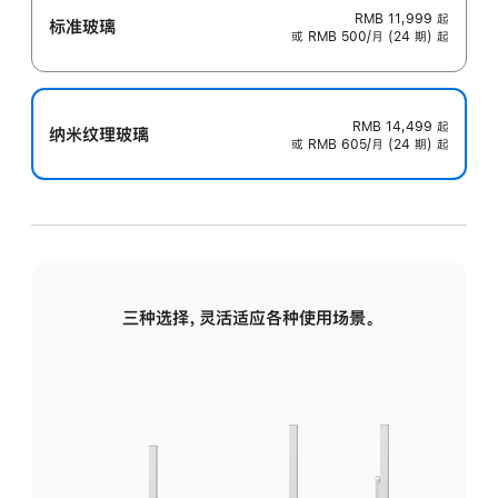
RMB 11,999
起
标准玻璃
或 RMB 500/月 (24 期) 起
RMB 14,499
起
纳米纹理玻璃
或 RMB 605/月 (24 期) 起
三种选择，灵活适应各种使用场景。
标