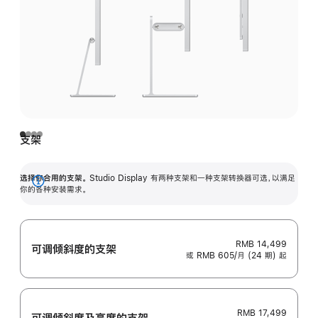
支架
选择你合用的支架。
Studio Display 有两种支架和一种支架转换器可选，以满足
展
你的各种安装需求。
开
RMB 14,499
可调倾斜度的支架
或 RMB 605/月 (24 期) 起
RMB 17,499
可调倾斜度及高‍度的支‍架