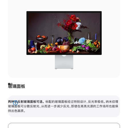
玻璃面板
两种抗反射玻璃面板可选。
标配的玻璃面板经过特别设计，反光率极低。纳米纹理
展
玻璃面板可分散反射光，从而进一步减少反光，即使在高亮光源的工作场所也能保
持出色画质。
开