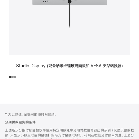
Studio Display (配备纳米纹理玻璃面板和 VESA 支架转换器)
网
脚
‡ 为近似值。金额可能随时间变动。
注
页
分期付款服务的条件
页
上述所示分期付款金额仅为使用特定期数免息分期付款估算得出的示例 (仅显示整数数
脚
额，未显示小数点以后的金额)，实际支付金额以银行、花呗或微信分付账单为准。上述分