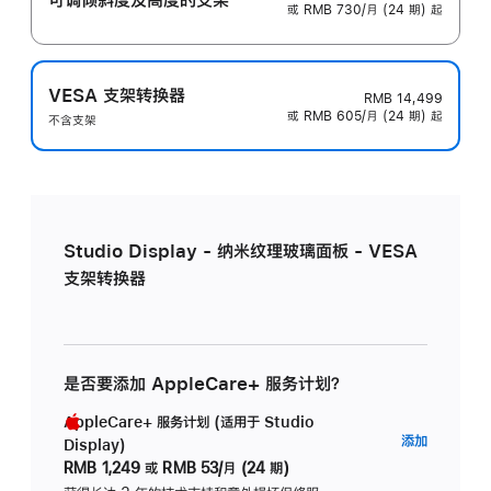
或 RMB 730/月 (24 期) 起
VESA 支架转换器
RMB 14,499
或 RMB 605/月 (24 期) 起
不含支架
Studio Display - 纳米纹理玻璃面板 - VESA
支架转换器
是否要添加 AppleCare+ 服务计划？
AppleCare+ 服务计划 (适用于 Studio
AppleC
添加
Display)
服
RMB 1,249
或
RMB 53/月 (24 期)