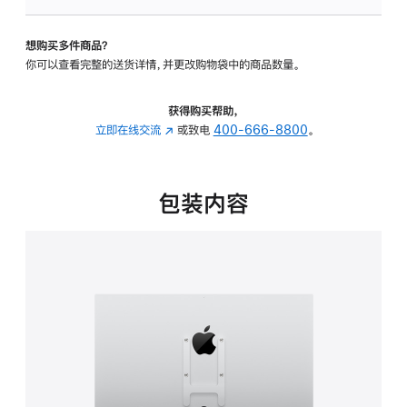
板
-
想购买多件商品？
VESA
你可以查看完整的送货详情，并更改购物袋中的商品数量。
支
架
转
获得购买帮助，
换
立即在线交流
(在
或致电
400-666-8800
。
器
新
的
窗
分
口
包装内容
期
中
付
打
款
开)
选
项)