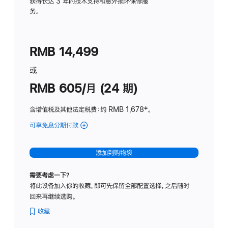
务
获得长达 3 年的技术支持和意外损坏保修服
务。
计
划
(适
RMB 14,499
用
于
或
Studio
RMB 605/月 (24 期)
Display
含增值税及其他法定税费
：约 RMB 1,678
脚
‡。
注
可享免息分期付款
(Studio
Display
-
添加到购物袋
纳
米
需要考虑一下？
纹
将此设备加入你的收藏，即可先保留全部配置选择，之后随时
理
回来再继续选购。
玻
璃
收藏
面