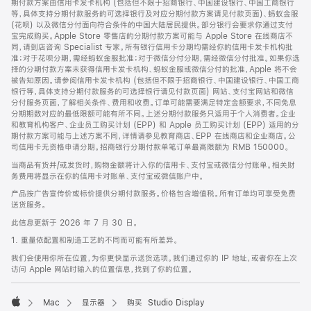
期付款方案由信用卡发卡机构 (包括但不限于招商银行、中国建设银行、中国工商银行
等，具体支持分期付款服务的可选择银行及对应分期付款方案请见付款页面)、蚂蚁金服
(花呗) 以及微信分付面向符合条件的中国大陆居民提供。部分银行会要求你通过支付
宝完成购买。Apple Store 零售店的分期付款方案可能与 Apple Store 在线商店不
同，请到店咨询 Specialist 专家。所有银行信用卡分期均需经你的信用卡发卡机构批
准；对于花呗分期，需经蚂蚁金服批准；对于微信分付分期，需经微信分付批准。如果你选
择的分期付款方案未获得信用卡发卡机构、蚂蚁金服或微信分付的批准，Apple 将不会
被告知原因。请参阅信用卡发卡机构 (包括但不限于招商银行、中国建设银行、中国工商
银行等，具体支持分期付款服务的可选择银行请见付款页面) 网站、支付宝网站和微信
分付服务页面，了解相关条件、费用和收费。订单可能需要满足特定金额要求，不同免息
分期期数对应的最低限额可能有所不同。上述分期付款服务只适用于个人消费者。企业
和教育机构客户、企业员工购买计划 (EPP) 和 Apple 员工购买计划 (EPP) 适用的分
期付款方案可能与上述方案不同，详情请参见教育商店、EPP 在线商店和企业商店。公
司信用卡无资格申请分期。招商银行分期付款单笔订单最高限额为 RMB 150000。
当商品有货并/或发货时，购物金额将计入你的信用卡、支付宝或微信分付账单。相关财
务费用将显示在你的信用卡对账单、支付宝或微信账户中。
产品按广告宣传价或标价提供分期付款服务。价格包含增值税。所有订单均可享受免费
送货服务。
此信息更新于 2026 年 7 月 30 日。
1. 重量依配置和制造工艺的不同而可能有所差异。
我们会使用你所在位置，为你更快显示送货选项。我们通过你的 IP 地址，或者你在上次
访问 Apple 网站时输入的位置信息，找到了你的位置。
Mac
显示器
购买 Studio Display