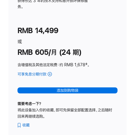
务
获得长达 3 年的技术支持和意外损坏保修服
务。
计
划
(适
RMB 14,499
用
于
或
Studio
RMB 605/月 (24 期)
Display
含增值税及其他法定税费
：约 RMB 1,678
脚
‡。
注
可享免息分期付款
(Studio
Display
-
添加到购物袋
纳
米
需要考虑一下？
纹
将此设备加入你的收藏，即可先保留全部配置选择，之后随时
理
回来再继续选购。
玻
璃
收藏
面