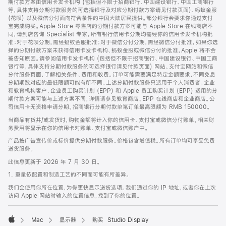
期付款方案由信用卡发卡机构 (包括但不限于招商银行、中国建设银行、中国工商银行
等，具体支持分期付款服务的可选择银行及对应分期付款方案请见付款页面)、蚂蚁金服
(花呗) 以及微信分付面向符合条件的中国大陆居民提供。部分银行会要求你通过支付
宝完成购买。Apple Store 零售店的分期付款方案可能与 Apple Store 在线商店不
同，请到店咨询 Specialist 专家。所有银行信用卡分期均需经你的信用卡发卡机构批
准；对于花呗分期，需经蚂蚁金服批准；对于微信分付分期，需经微信分付批准。如果你选
择的分期付款方案未获得信用卡发卡机构、蚂蚁金服或微信分付的批准，Apple 将不会
被告知原因。请参阅信用卡发卡机构 (包括但不限于招商银行、中国建设银行、中国工商
银行等，具体支持分期付款服务的可选择银行请见付款页面) 网站、支付宝网站和微信
分付服务页面，了解相关条件、费用和收费。订单可能需要满足特定金额要求，不同免息
分期期数对应的最低限额可能有所不同。上述分期付款服务只适用于个人消费者。企业
和教育机构客户、企业员工购买计划 (EPP) 和 Apple 员工购买计划 (EPP) 适用的分
期付款方案可能与上述方案不同，详情请参见教育商店、EPP 在线商店和企业商店。公
司信用卡无资格申请分期。招商银行分期付款单笔订单最高限额为 RMB 150000。
当商品有货并/或发货时，购物金额将计入你的信用卡、支付宝或微信分付账单。相关财
务费用将显示在你的信用卡对账单、支付宝或微信账户中。
产品按广告宣传价或标价提供分期付款服务。价格包含增值税。所有订单均可享受免费
送货服务。
此信息更新于 2026 年 7 月 30 日。
1. 重量依配置和制造工艺的不同而可能有所差异。
我们会使用你所在位置，为你更快显示送货选项。我们通过你的 IP 地址，或者你在上次
访问 Apple 网站时输入的位置信息，找到了你的位置。
Mac
显示器
购买 Studio Display