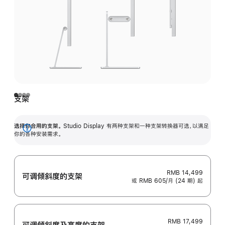
支架
选择你合用的支架。
Studio Display 有两种支架和一种支架转换器可选，以满足
展
你的各种安装需求。
开
RMB 14,499
可调倾斜度的支架
或 RMB 605/月 (24 期) 起
RMB 17,499
可调倾斜度及高‍度的支‍架