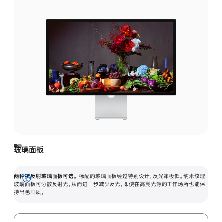
玻璃面板
两种抗反射玻璃面板可选。
标配的玻璃面板经过特别设计，反光率极低。纳米纹理
展
玻璃面板可分散反射光，从而进一步减少反光，即使在高亮光源的工作场所也能保
持出色画质。
开