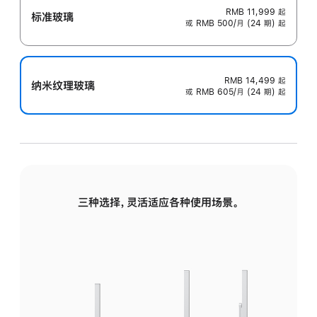
RMB 11,999
起
标准玻璃
或 RMB 500/月 (24 期) 起
RMB 14,499
起
纳米纹理玻璃
或 RMB 605/月 (24 期) 起
三种选择，灵活适应各种使用场景。
标