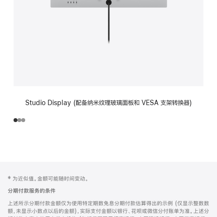
Studio Display (配备纳米纹理玻璃面板和 VESA 支架转换器)
网
脚
‡ 为近似值。金额可能随时间变动。
注
页
分期付款服务的条件
页
上述所示分期付款金额仅为使用特定期数免息分期付款估算得出的示例 (仅显示整数数
脚
额，未显示小数点以后的金额)，实际支付金额以银行、花呗或微信分付账单为准。上述分