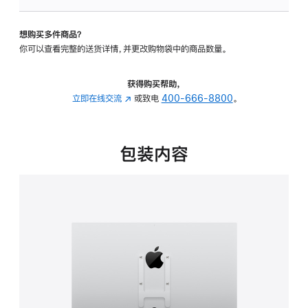
板
-
想购买多件商品？
VESA
你可以查看完整的送货详情，并更改购物袋中的商品数量。
支
架
转
获得购买帮助，
换
立即在线交流
(在
或致电
400-666-8800
。
器
新
的
窗
分
口
包装内容
期
中
付
打
款
开)
选
项)