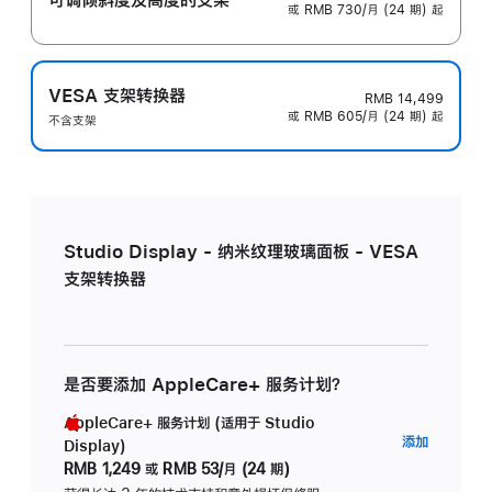
或 RMB 730/月 (24 期) 起
VESA 支架转换器
RMB 14,499
或 RMB 605/月 (24 期) 起
不含支架
Studio Display - 纳米纹理玻璃面板 - VESA
支架转换器
是否要添加 AppleCare+ 服务计划？
AppleCare+ 服务计划 (适用于 Studio
AppleC
添加
Display)
服
RMB 1,249
或
RMB 53/月 (24 期)