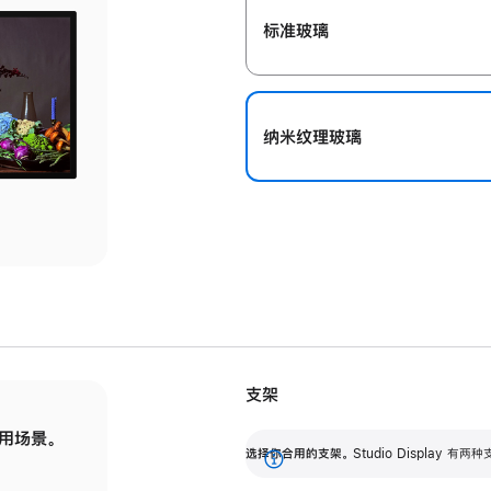
标准玻璃
纳米纹理玻璃
支架
用场景。
标配可调倾斜度的支架，提供 30 度的倾斜度
选
选择你合用的支架。
Studio Display
调节范围。
展