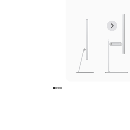
上
下
一
一
张
张
图
图
库
库
图
图
片
片
-
-
支
支
架
架