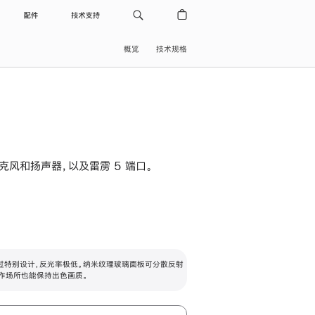
配件
技术支持
概览
技术规格
级麦克风和扬声器，以及雷雳 5 端口。
过特别设计，反光率极低。纳米纹理玻璃面板可分散反射
作场所也能保持出色画质。