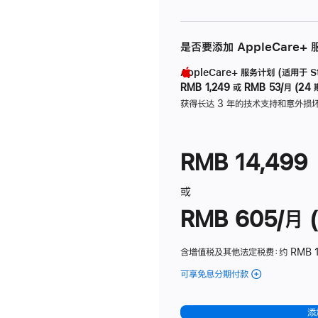
是否要添加 AppleCare+
AppleCare+ 服务计划 (适用于 Stu
RMB 1,249
或
RMB 53/月 (24 
获得长达 3 年的技术支持和意外损
RMB 14,499
或
RMB 605/月 (
含增值税及其他法定税费
：约 RMB 1
可享免息分期付款
(Studio
Display
-
添