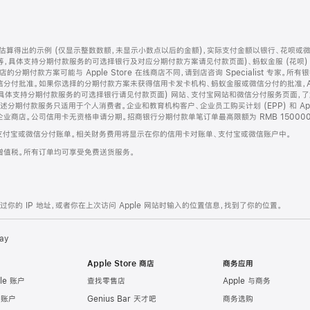
算得出的示例 (仅显示整数数额，未显示小数点以后的金额)，实际支付金额以银行、花呗或
等，具体支持分期付款服务的可选择银行及对应分期付款方案请见付款页面)、蚂蚁金服 (花呗
售店的分期付款方案可能与 Apple Store 在线商店不同，请到店咨询 Specialist 专
分付批准。如果你选择的分期付款方案未获得信用卡发卡机构、蚂蚁金服或微信分付的批准，Ap
具体支持分期付款服务的可选择银行请见付款页面) 网站、支付宝网站和微信分付服务页面，
期付款服务只适用于个人消费者。企业和教育机构客户、企业员工购买计划 (EPP) 和 Appl
企业商店。公司信用卡无资格申请分期。招商银行分期付款单笔订单最高限额为 RMB 150000
支付宝或微信分付账单。相关财务费用将显示在你的信用卡对账单、支付宝或微信账户中。
增值税。所有订单均可享受免费送货服务。
的 IP 地址，或者你在上次访问 Apple 网站时输入的位置信息，找到了你的位置。
ay
Apple Store 商店
商务应用
le 账户
查找零售店
Apple 与商务
e 账户
Genius Bar 天才吧
商务选购