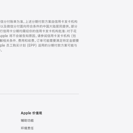
微信分付账单为准。上述分期付款方案由信用卡发卡机构
) 以及微信分付面向符合条件的中国大陆居民提供。部分
家。所有银行信用卡分期均需经你的信用卡发卡机构批准；对于花
ple 将不会被告知原因。请参阅信用卡发卡机构 (包
了解相关条件、费用和收费。订单可能需要满足特定金额要
e 员工购买计划 (EPP) 适用的分期付款方案可能与
。
Apple 价值观
辅助功能
环境责任