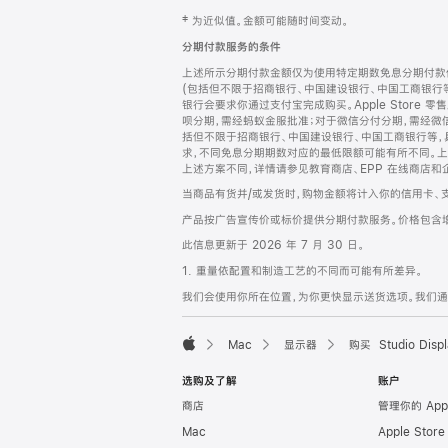
网
脚
‡ 为近似值。金额可能随时间变动。
注
页
分期付款服务的条件
页
上述所示分期付款金额仅为使用特定期数免息分期付款估
脚
(包括但不限于招商银行、中国建设银行、中国工商银行
银行会要求你通过支付宝完成购买。Apple Store 零
呗分期，需经蚂蚁金服批准；对于微信分付分期，需经微信
括但不限于招商银行、中国建设银行、中国工商银行等，
求，不同免息分期期数对应的最低限额可能有所不同。上述分
上述方案不同，详情请参见教育商店、EPP 在线商店和
当商品有货并/或发货时，购物金额将计入你的信用卡、
产品按广告宣传价或标价提供分期付款服务。价格包含
此信息更新于 2026 年 7 月 30 日。
1. 重量依配置和制造工艺的不同而可能有所差异。
我们会使用你所在位置，为你更快显示送货选项。我们通过你
Mac
显示器
购买 Studio Displ
Apple
选购及了解
账户
商店
管理你的 App
Mac
Apple Stor