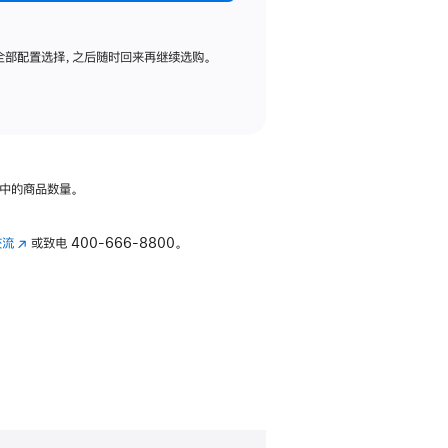
全部配置选择，之后随时回来再继续选购。
中的商品数量。
交流
(在
或致电
400-666-8800。
新
窗
口
中
打
开)