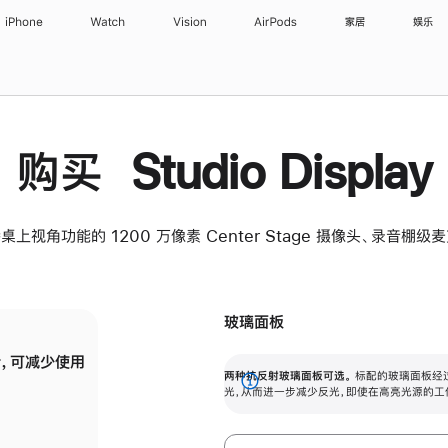
iPhone
Watch
Vision
AirPods
家居
娱乐
购买 Studio Display
桌上视角功能的 1200 万像素 Center Stage 摄像头、录音棚
玻璃面板
，可减少使用
纳米纹理玻璃面板可进一步减少反光，即使在
两种抗反射玻璃面板可选。
标配的玻璃面板经
。
有高亮光源的场所使用，也能保持出色画质。
展
光，从而进一步减少反光，即使在高亮光源的工
开