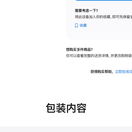
纳
米
需要考虑一下？
纹
将此设备加入你的收藏，即可先保留
理
玻
收藏
璃
面
板
想购买多件商品？
-
你可以查看完整的送货详情，并更改购物袋
VESA
支
架
获得购买帮助，
立即在线
转
换
器
的
分
包装内容
期
付
款
选
项)