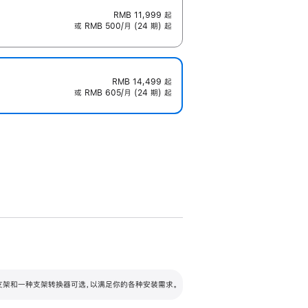
RMB 11,999
起
或 RMB 500/月 (24 期) 起
RMB 14,499
起
或 RMB 605/月 (24 期) 起
配可调倾斜度及高度的支架，额外增加 105
VESA 支架转换器
 有两种支架和一种支架转换器可选，以满足你的各种安装需求。
毫米的高度调节范围。
容的支架 (未随附)