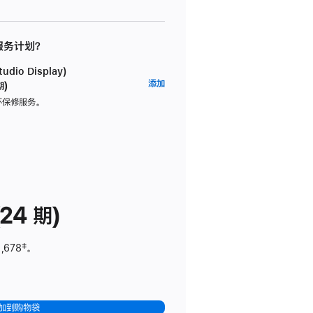
 服务计划？
dio Display)
AppleCare+
添加
期)
服
坏保修服务。
务
计
划
(适
用
于
24 期)
Studio
Display)
,678
脚
‡。
注
加到购物袋