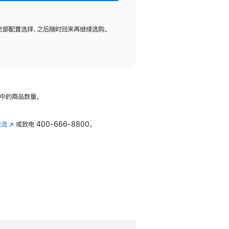
全部配置选择，之后随时回来再继续选购。
中的商品数量。
交流
(在
或致电
400-666-8800。
新
窗
口
中
打
开)