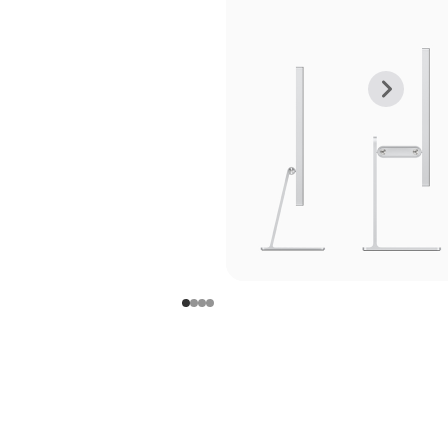
上
下
一
一
张
张
图
图
库
库
图
图
片
片
-
-
支
支
架
架