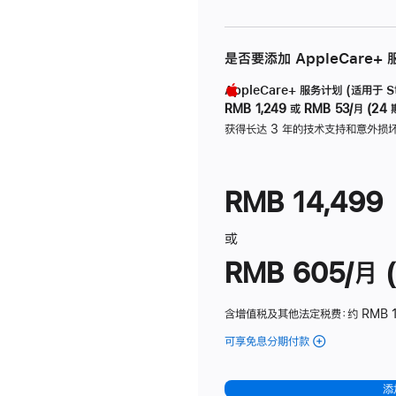
是否要添加 AppleCare+
AppleCare+ 服务计划 (适用于 Stu
RMB 1,249
或
RMB 53/月 (24 
获得长达 3 年的技术支持和意外损
RMB 14,499
或
RMB 605/月 (
含增值税及其他法定税费
：约 RMB 1
可享免息分期付款
(Studio
Display
-
添