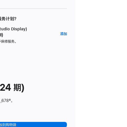
 服务计划？
dio Display)
AppleCare+
添加
期)
服
坏保修服务。
务
计
划
(适
用
于
24 期)
Studio
Display)
,678
脚
‡。
注
加到购物袋