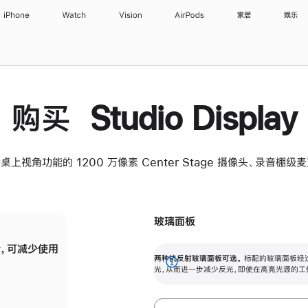
iPhone
Watch
Vision
AirPods
家居
娱乐
购买 Studio Display
桌上视角功能的 1200 万像素 Center Stage 摄像头、录音棚
玻璃面板
，可减少使用
纳米纹理玻璃面板可进一步减少反光，即使在
两种抗反射玻璃面板可选。
标配的玻璃面板经
。
有高亮光源的场所使用，也能保持出色画质。
展
光，从而进一步减少反光，即使在高亮光源的工
开