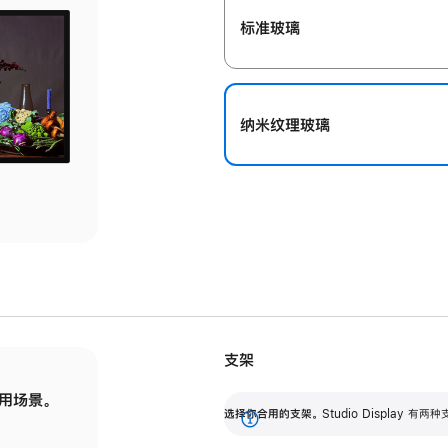
标准玻璃
纳米纹理玻璃
支架
用场景。
标配可调倾斜度的支架，提供 30 度的倾斜度
选
选择你合用的支架。
Studio Display
调节范围。
展