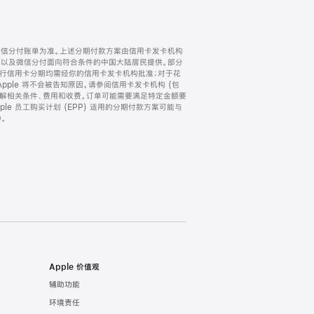
微信分付账单为准。上述分期付款方案由信用卡发卡机构
) 以及微信分付面向符合条件的中国大陆居民提供。部分
家。所有银行信用卡分期均需经你的信用卡发卡机构批准；对于花
ple 将不会被告知原因。请参阅信用卡发卡机构 (包
了解相关条件、费用和收费。订单可能需要满足特定金额要
e 员工购买计划 (EPP) 适用的分期付款方案可能与
。
Apple 价值观
辅助功能
环境责任