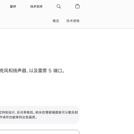
配件
技术支持
概览
技术规格
级麦克风和扬声器，以及雷雳 5 端口。
过特别设计，反光率极低。纳米纹理玻璃面板可分散反射
作场所也能保持出色画质。