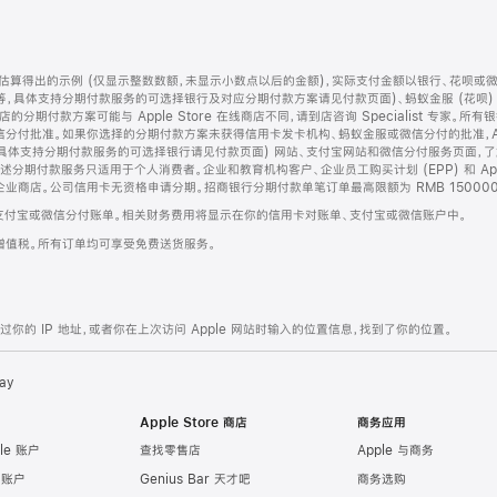
算得出的示例 (仅显示整数数额，未显示小数点以后的金额)，实际支付金额以银行、花呗或
等，具体支持分期付款服务的可选择银行及对应分期付款方案请见付款页面)、蚂蚁金服 (花呗
售店的分期付款方案可能与 Apple Store 在线商店不同，请到店咨询 Specialist 专
分付批准。如果你选择的分期付款方案未获得信用卡发卡机构、蚂蚁金服或微信分付的批准，Ap
具体支持分期付款服务的可选择银行请见付款页面) 网站、支付宝网站和微信分付服务页面，
期付款服务只适用于个人消费者。企业和教育机构客户、企业员工购买计划 (EPP) 和 Appl
企业商店。公司信用卡无资格申请分期。招商银行分期付款单笔订单最高限额为 RMB 150000
支付宝或微信分付账单。相关财务费用将显示在你的信用卡对账单、支付宝或微信账户中。
增值税。所有订单均可享受免费送货服务。
的 IP 地址，或者你在上次访问 Apple 网站时输入的位置信息，找到了你的位置。
ay
Apple Store 商店
商务应用
le 账户
查找零售店
Apple 与商务
e 账户
Genius Bar 天才吧
商务选购