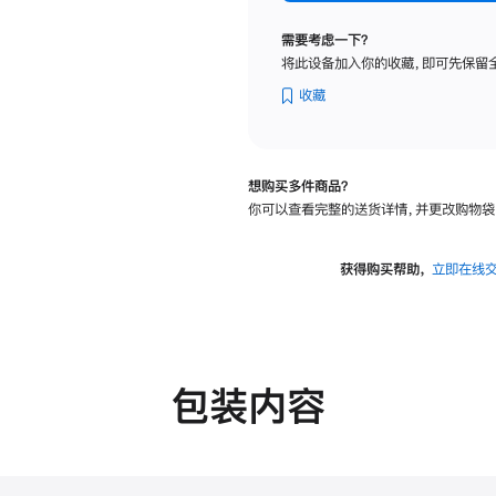
纳
米
需要考虑一下？
纹
将此设备加入你的收藏，即可先保留
理
玻
收藏
璃
面
板
想购买多件商品？
-
你可以查看完整的送货详情，并更改购物袋
VESA
支
架
获得购买帮助，
立即在线
转
换
器
的
分
包装内容
期
付
款
选
项)