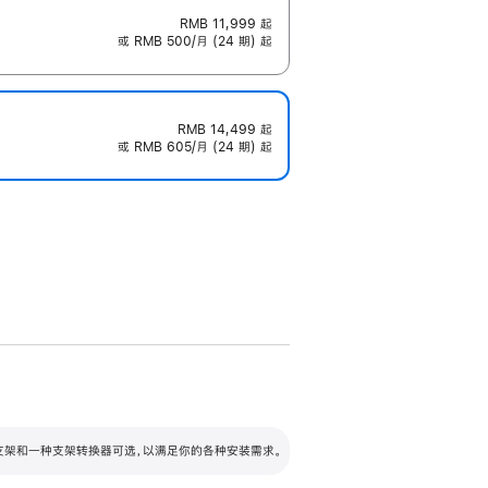
RMB 11,999
起
或 RMB 500/月 (24 期) 起
RMB 14,499
起
或 RMB 605/月 (24 期) 起
配可调倾斜度及高度的支架，额外增加 105
VESA 支架转换器
 有两种支架和一种支架转换器可选，以满足你的各种安装需求。
毫米的高度调节范围。
容的支架 (未随附)