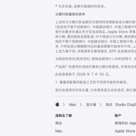
网
脚
‡ 为近似值。金额可能随时间变动。
注
页
分期付款服务的条件
页
上述所示分期付款金额仅为使用特定期数免息分期付款估
脚
(包括但不限于招商银行、中国建设银行、中国工商银行
银行会要求你通过支付宝完成购买。Apple Store 零
呗分期，需经蚂蚁金服批准；对于微信分付分期，需经微信
括但不限于招商银行、中国建设银行、中国工商银行等，
求，不同免息分期期数对应的最低限额可能有所不同。上述分
上述方案不同，详情请参见教育商店、EPP 在线商店和
当商品有货并/或发货时，购物金额将计入你的信用卡、
产品按广告宣传价或标价提供分期付款服务。价格包含
此信息更新于 2026 年 7 月 30 日。
1. 重量依配置和制造工艺的不同而可能有所差异。
我们会使用你所在位置，为你更快显示送货选项。我们通过你
Mac
显示器
购买 Studio Displ
Apple
选购及了解
账户
商店
管理你的 App
Mac
Apple Stor