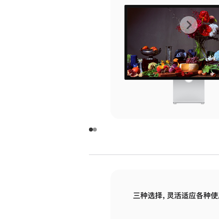
上
下
一
一
张
张
图
图
库
库
图
图
片
片
-
-
玻
玻
璃
璃
三种选择，灵活适应各种使
面
面
板
板