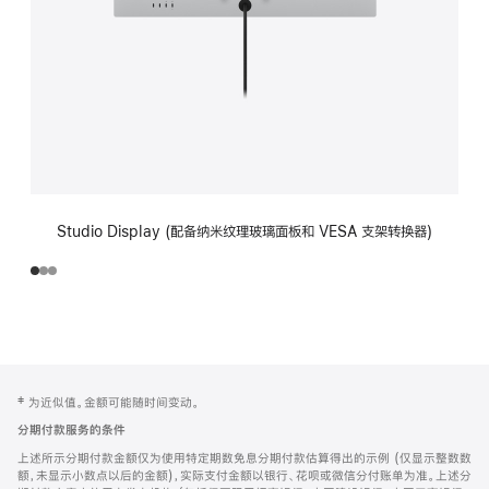
Studio Display (配备纳米纹理玻璃面板和 VESA 支架转换器)
网
脚
‡ 为近似值。金额可能随时间变动。
注
页
分期付款服务的条件
页
上述所示分期付款金额仅为使用特定期数免息分期付款估算得出的示例 (仅显示整数数
脚
额，未显示小数点以后的金额)，实际支付金额以银行、花呗或微信分付账单为准。上述分