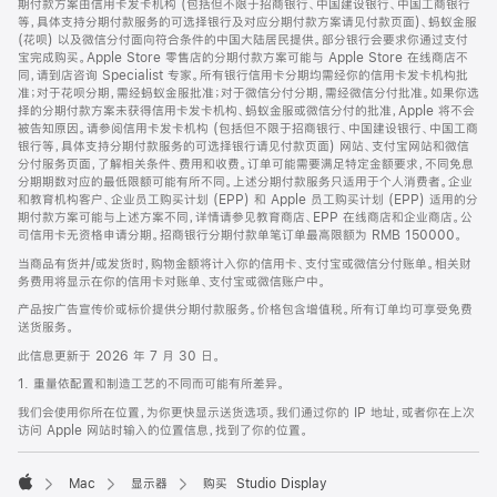
期付款方案由信用卡发卡机构 (包括但不限于招商银行、中国建设银行、中国工商银行
等，具体支持分期付款服务的可选择银行及对应分期付款方案请见付款页面)、蚂蚁金服
(花呗) 以及微信分付面向符合条件的中国大陆居民提供。部分银行会要求你通过支付
宝完成购买。Apple Store 零售店的分期付款方案可能与 Apple Store 在线商店不
同，请到店咨询 Specialist 专家。所有银行信用卡分期均需经你的信用卡发卡机构批
准；对于花呗分期，需经蚂蚁金服批准；对于微信分付分期，需经微信分付批准。如果你选
择的分期付款方案未获得信用卡发卡机构、蚂蚁金服或微信分付的批准，Apple 将不会
被告知原因。请参阅信用卡发卡机构 (包括但不限于招商银行、中国建设银行、中国工商
银行等，具体支持分期付款服务的可选择银行请见付款页面) 网站、支付宝网站和微信
分付服务页面，了解相关条件、费用和收费。订单可能需要满足特定金额要求，不同免息
分期期数对应的最低限额可能有所不同。上述分期付款服务只适用于个人消费者。企业
和教育机构客户、企业员工购买计划 (EPP) 和 Apple 员工购买计划 (EPP) 适用的分
期付款方案可能与上述方案不同，详情请参见教育商店、EPP 在线商店和企业商店。公
司信用卡无资格申请分期。招商银行分期付款单笔订单最高限额为 RMB 150000。
当商品有货并/或发货时，购物金额将计入你的信用卡、支付宝或微信分付账单。相关财
务费用将显示在你的信用卡对账单、支付宝或微信账户中。
产品按广告宣传价或标价提供分期付款服务。价格包含增值税。所有订单均可享受免费
送货服务。
此信息更新于 2026 年 7 月 30 日。
1. 重量依配置和制造工艺的不同而可能有所差异。
我们会使用你所在位置，为你更快显示送货选项。我们通过你的 IP 地址，或者你在上次
访问 Apple 网站时输入的位置信息，找到了你的位置。
Mac
显示器
购买 Studio Display