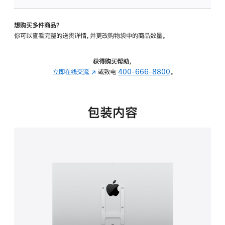
板
-
想购买多件商品？
VESA
你可以查看完整的送货详情，并更改购物袋中的商品数量。
支
架
转
获得购买帮助，
换
立即在线交流
(在
或致电
400-666-8800
。
器
新
的
窗
分
口
包装内容
期
中
付
打
款
开)
选
项)