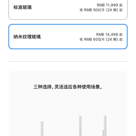
RMB 11,999
起
标准玻璃
或 RMB 500/月 (24 期) 起
RMB 14,499
起
纳米纹理玻璃
或 RMB 605/月 (24 期) 起
三种选择，灵活适应各种使用场景。
标