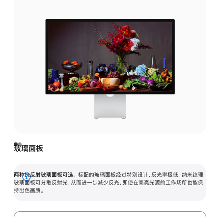
玻璃面板
两种抗反射玻璃面板可选。
标配的玻璃面板经过特别设计，反光率极低。纳米纹理
展
玻璃面板可分散反射光，从而进一步减少反光，即使在高亮光源的工作场所也能保
持出色画质。
开