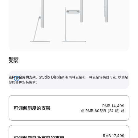
支架
选择你合用的支架。
Studio Display 有两种支架和一种支架转换器可选，以满足
展
你的各种安装需求。
开
RMB 14,499
可调倾斜度的支架
或 RMB 605/月 (24 期) 起
RMB 17,499
可调倾斜度及高‍度的支‍架