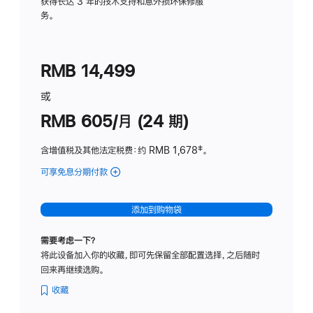
务
获得长达 3 年的技术支持和意外损坏保修服
务。
计
划
(适
RMB 14,499
用
于
或
Studio
RMB 605/月 (24 期)
Display
含增值税及其他法定税费
：约 RMB 1,678
脚
‡。
注
可享免息分期付款
(Studio
Display
-
添加到购物袋
纳
米
需要考虑一下？
纹
将此设备加入你的收藏，即可先保留全部配置选择，之后随时
理
回来再继续选购。
玻
璃
收藏
面