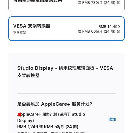
或 RMB 730/月 (24 期) 起
VESA 支架转换器
RMB 14,499
或 RMB 605/月 (24 期) 起
不含支架
Studio Display - 纳米纹理玻璃面板 - VESA
支架转换器
是否要添加 AppleCare+ 服务计划？
AppleCare+ 服务计划 (适用于 Studio
AppleC
添加
Display)
服
RMB 1,249
或
RMB 53/月 (24 期)