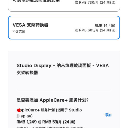
或 RMB 730/月 (24 期) 起
VESA 支架转换器
RMB 14,499
或 RMB 605/月 (24 期) 起
不含支架
Studio Display - 纳米纹理玻璃面板 - VESA
支架转换器
是否要添加 AppleCare+ 服务计划？
AppleCare+ 服务计划 (适用于 Studio
AppleC
添加
Display)
服
RMB 1,249
或
RMB 53/月 (24 期)