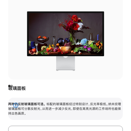
玻璃面板
两种抗反射玻璃面板可选。
标配的玻璃面板经过特别设计，反光率极低。纳米纹理
展
玻璃面板可分散反射光，从而进一步减少反光，即使在高亮光源的工作场所也能保
持出色画质。
开