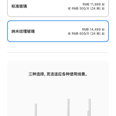
RMB 11,999
起
标准玻璃
或 RMB 500/月 (24 期) 起
RMB 14,499
起
纳米纹理玻璃
或 RMB 605/月 (24 期) 起
三种选择，灵活适应各种使用场景。
标