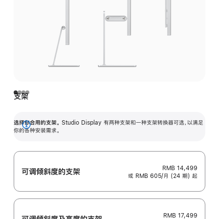
支架
选择你合用的支架。
Studio Display 有两种支架和一种支架转换器可选，以满足
展
你的各种安装需求。
开
RMB 14,499
可调倾斜度的支架
或 RMB 605/月 (24 期) 起
RMB 17,499
可调倾斜度及高‍度的支‍架