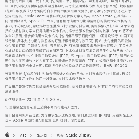
期付款方案由信用卡发卡机构 (包括但不限于招商银行、中国建设银行、中国工商银行
等，具体支持分期付款服务的可选择银行及对应分期付款方案请见付款页面)、蚂蚁金服
(花呗) 以及微信分付面向符合条件的中国大陆居民提供。部分银行会要求你通过支付
宝完成购买。Apple Store 零售店的分期付款方案可能与 Apple Store 在线商店不
同，请到店咨询 Specialist 专家。所有银行信用卡分期均需经你的信用卡发卡机构批
准；对于花呗分期，需经蚂蚁金服批准；对于微信分付分期，需经微信分付批准。如果你选
择的分期付款方案未获得信用卡发卡机构、蚂蚁金服或微信分付的批准，Apple 将不会
被告知原因。请参阅信用卡发卡机构 (包括但不限于招商银行、中国建设银行、中国工商
银行等，具体支持分期付款服务的可选择银行请见付款页面) 网站、支付宝网站和微信
分付服务页面，了解相关条件、费用和收费。订单可能需要满足特定金额要求，不同免息
分期期数对应的最低限额可能有所不同。上述分期付款服务只适用于个人消费者。企业
和教育机构客户、企业员工购买计划 (EPP) 和 Apple 员工购买计划 (EPP) 适用的分
期付款方案可能与上述方案不同，详情请参见教育商店、EPP 在线商店和企业商店。公
司信用卡无资格申请分期。招商银行分期付款单笔订单最高限额为 RMB 150000。
当商品有货并/或发货时，购物金额将计入你的信用卡、支付宝或微信分付账单。相关财
务费用将显示在你的信用卡对账单、支付宝或微信账户中。
产品按广告宣传价或标价提供分期付款服务。价格包含增值税。所有订单均可享受免费
送货服务。
此信息更新于 2026 年 7 月 30 日。
1. 重量依配置和制造工艺的不同而可能有所差异。
我们会使用你所在位置，为你更快显示送货选项。我们通过你的 IP 地址，或者你在上次
访问 Apple 网站时输入的位置信息，找到了你的位置。
Mac
显示器
购买 Studio Display