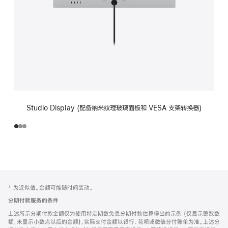
Studio Display (配备纳米纹理玻璃面板和 VESA 支架转换器)
网
脚
‡ 为近似值。金额可能随时间变动。
注
页
分期付款服务的条件
页
上述所示分期付款金额仅为使用特定期数免息分期付款估算得出的示例 (仅显示整数数
脚
额，未显示小数点以后的金额)，实际支付金额以银行、花呗或微信分付账单为准。上述分