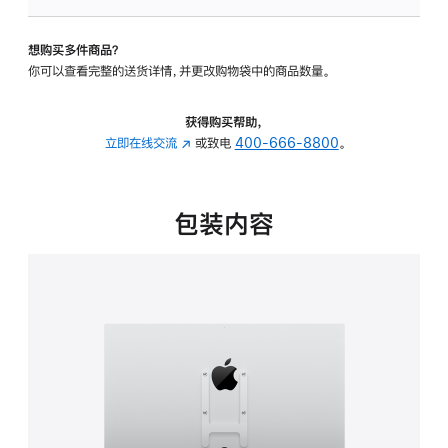
板
-
想购买多件商品？
VESA
你可以查看完整的送货详情，并更改购物袋中的商品数量。
支
架
转
获得购买帮助，
换
立即在线交流
(在
或致电
400-666-8800
。
器
新
的
窗
分
口
包装内容
期
中
付
打
款
开)
选
项)