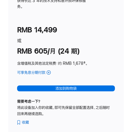
务
获得长达 3 年的技术支持和意外损坏保修服
务。
计
划
(适
RMB 14,499
用
于
或
Studio
RMB 605/月 (24 期)
Display
含增值税及其他法定税费
：约 RMB 1,678
脚
‡。
注
可享免息分期付款
(Studio
Display
-
添加到购物袋
纳
米
需要考虑一下？
纹
将此设备加入你的收藏，即可先保留全部配置选择，之后随时
理
回来再继续选购。
玻
璃
收藏
面