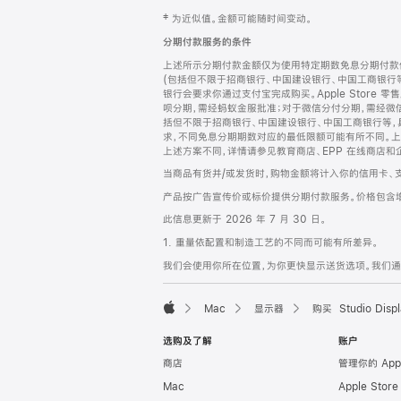
网
脚
‡ 为近似值。金额可能随时间变动。
注
页
分期付款服务的条件
页
上述所示分期付款金额仅为使用特定期数免息分期付款估
脚
(包括但不限于招商银行、中国建设银行、中国工商银行
银行会要求你通过支付宝完成购买。Apple Store 零
呗分期，需经蚂蚁金服批准；对于微信分付分期，需经微信
括但不限于招商银行、中国建设银行、中国工商银行等，
求，不同免息分期期数对应的最低限额可能有所不同。上述分
上述方案不同，详情请参见教育商店、EPP 在线商店和
当商品有货并/或发货时，购物金额将计入你的信用卡、
产品按广告宣传价或标价提供分期付款服务。价格包含
此信息更新于 2026 年 7 月 30 日。
1. 重量依配置和制造工艺的不同而可能有所差异。
我们会使用你所在位置，为你更快显示送货选项。我们通过你
Mac
显示器
购买 Studio Displ
Apple
选购及了解
账户
商店
管理你的 App
Mac
Apple Stor