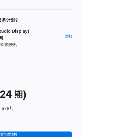
 服务计划？
dio Display)
AppleCare+
添加
期)
服
坏保修服务。
务
计
划
(适
用
于
24 期)
Studio
Display)
,678
脚
‡。
注
加到购物袋