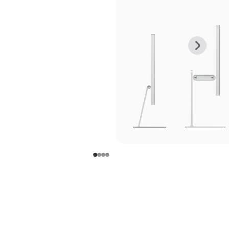
上
下
一
一
张
张
图
图
库
库
图
图
片
片
-
-
支
支
架
架