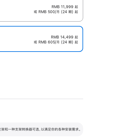
RMB 11,999
起
或 RMB 500/月 (24 期) 起
RMB 14,499
起
或 RMB 605/月 (24 期) 起
配可调倾斜度及高度的支架，额外增加 105
VESA 支架转换器
 有两种支架和一种支架转换器可选，以满足你的各种安装需求。
毫米的高度调节范围。
容的支架 (未随附)