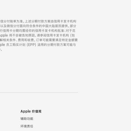
微信分付账单为准。上述分期付款方案由信用卡发卡机构
) 以及微信分付面向符合条件的中国大陆居民提供。部分
家。所有银行信用卡分期均需经你的信用卡发卡机构批准；对于花
ple 将不会被告知原因。请参阅信用卡发卡机构 (包
了解相关条件、费用和收费。订单可能需要满足特定金额要
e 员工购买计划 (EPP) 适用的分期付款方案可能与
。
Apple 价值观
辅助功能
环境责任