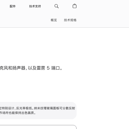
配件
技术支持
概览
技术规格
级麦克风和扬声器，以及雷雳 5 端口。
过特别设计，反光率极低。纳米纹理玻璃面板可分散反射
作场所也能保持出色画质。