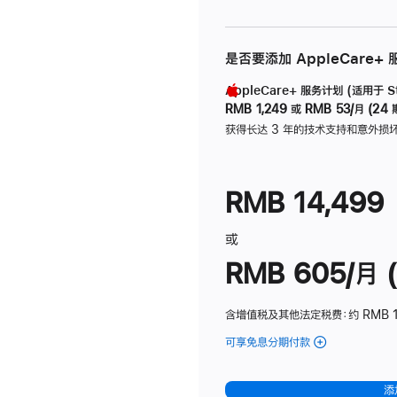
是否要添加 AppleCare+
AppleCare+ 服务计划 (适用于 Stu
RMB 1,249
或
RMB 53/月 (24 
获得长达 3 年的技术支持和意外损
RMB 14,499
或
RMB 605/月 (
含增值税及其他法定税费
：约 RMB 1
可享免息分期付款
(Studio
Display
-
添