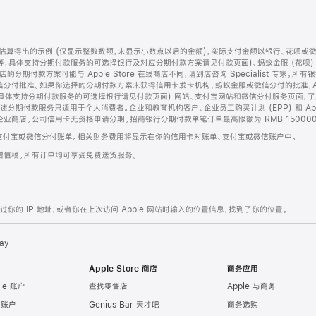
算得出的示例 (仅显示整数数额，未显示小数点以后的金额)，实际支付金额以银行、花呗或
等，具体支持分期付款服务的可选择银行及对应分期付款方案请见付款页面)、蚂蚁金服 (花呗
售店的分期付款方案可能与 Apple Store 在线商店不同，请到店咨询 Specialist 专
分付批准。如果你选择的分期付款方案未获得信用卡发卡机构、蚂蚁金服或微信分付的批准，Ap
具体支持分期付款服务的可选择银行请见付款页面) 网站、支付宝网站和微信分付服务页面，
期付款服务只适用于个人消费者。企业和教育机构客户、企业员工购买计划 (EPP) 和 Appl
企业商店。公司信用卡无资格申请分期。招商银行分期付款单笔订单最高限额为 RMB 150000
支付宝或微信分付账单。相关财务费用将显示在你的信用卡对账单、支付宝或微信账户中。
增值税。所有订单均可享受免费送货服务。
的 IP 地址，或者你在上次访问 Apple 网站时输入的位置信息，找到了你的位置。
ay
Apple Store 商店
商务应用
le 账户
查找零售店
Apple 与商务
e 账户
Genius Bar 天才吧
商务选购