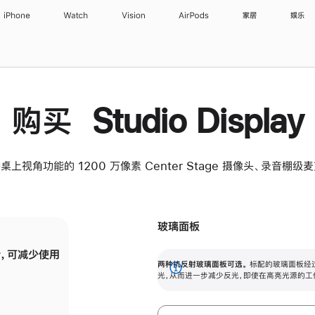
iPhone
Watch
Vision
AirPods
家居
娱乐
购买 Studio Display
桌上视角功能的 1200 万像素 Center Stage 摄像头、录音棚
玻璃面板
，可减少使用
纳米纹理玻璃面板可进一步减少反光，即使在
两种抗反射玻璃面板可选。
标配的玻璃面板经
。
有高亮光源的场所使用，也能保持出色画质。
展
光，从而进一步减少反光，即使在高亮光源的工
开