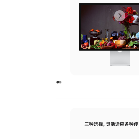
上
下
一
一
张
张
图
图
库
库
图
图
片
片
-
-
玻
玻
璃
璃
三种选择，灵活适应各种使
面
面
板
板