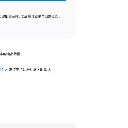
全部配置选择，之后随时回来再继续选购。
中的商品数量。
交流
(在
或致电
400-666-8800。
新
窗
口
中
打
开)