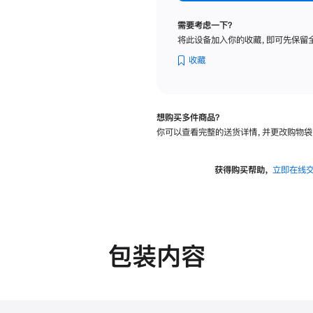
纳
米
需要考虑一下？
纹
将此设备加入你的收藏，即可先保留
理
玻
收藏
璃
面
板
想购买多件商品？
-
你可以查看完整的送货详情，并更改购物袋
VESA
支
架
获得购买帮助，
立即在线
转
换
器
的
分
包装内容
期
付
款
选
项)