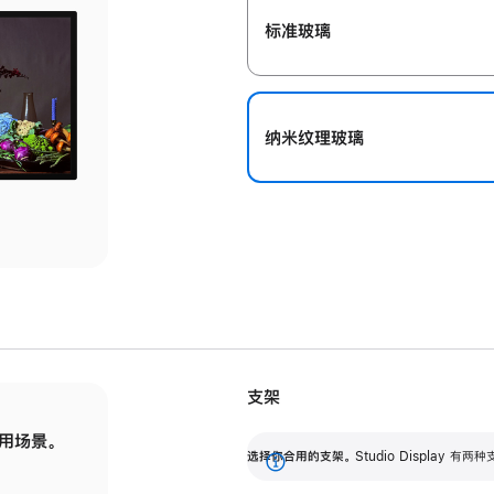
标准玻璃
纳米纹理玻璃
支架
用场景。
标配可调倾斜度的支架，提供 30 度的倾斜度
选
选择你合用的支架。
Studio Display
调节范围。
展