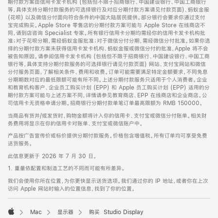
期付款方案由信用卡发卡机构 (包括但不限于招商银行、中国建设银行、中国工商银行
等，具体支持分期付款服务的可选择银行及对应分期付款方案请见付款页面)、蚂蚁金服
(花呗) 以及微信分付面向符合条件的中国大陆居民提供。部分银行会要求你通过支付
宝完成购买。Apple Store 零售店的分期付款方案可能与 Apple Store 在线商店不
同，请到店咨询 Specialist 专家。所有银行信用卡分期均需经你的信用卡发卡机构批
准；对于花呗分期，需经蚂蚁金服批准；对于微信分付分期，需经微信分付批准。如果你选
择的分期付款方案未获得信用卡发卡机构、蚂蚁金服或微信分付的批准，Apple 将不会
被告知原因。请参阅信用卡发卡机构 (包括但不限于招商银行、中国建设银行、中国工商
银行等，具体支持分期付款服务的可选择银行请见付款页面) 网站、支付宝网站和微信
分付服务页面，了解相关条件、费用和收费。订单可能需要满足特定金额要求，不同免息
分期期数对应的最低限额可能有所不同。上述分期付款服务只适用于个人消费者。企业
和教育机构客户、企业员工购买计划 (EPP) 和 Apple 员工购买计划 (EPP) 适用的分
期付款方案可能与上述方案不同，详情请参见教育商店、EPP 在线商店和企业商店。公
司信用卡无资格申请分期。招商银行分期付款单笔订单最高限额为 RMB 150000。
当商品有货并/或发货时，购物金额将计入你的信用卡、支付宝或微信分付账单。相关财
务费用将显示在你的信用卡对账单、支付宝或微信账户中。
产品按广告宣传价或标价提供分期付款服务。价格包含增值税。所有订单均可享受免费
送货服务。
此信息更新于 2026 年 7 月 30 日。
1. 重量依配置和制造工艺的不同而可能有所差异。
我们会使用你所在位置，为你更快显示送货选项。我们通过你的 IP 地址，或者你在上次
访问 Apple 网站时输入的位置信息，找到了你的位置。
Mac
显示器
购买 Studio Display