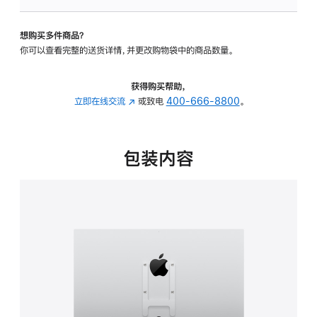
板
-
想购买多件商品？
VESA
你可以查看完整的送货详情，并更改购物袋中的商品数量。
支
架
转
获得购买帮助，
换
立即在线交流
(在
或致电
400-666-8800
。
器
新
的
窗
分
口
包装内容
期
中
付
打
款
开)
选
项)