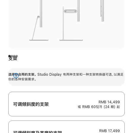
支架
选择你合用的支架。
Studio Display 有两种支架和一种支架转换器可选，以满足
展
你的各种安装需求。
开
RMB 14,499
可调倾斜度的支架
或 RMB 605/月 (24 期) 起
RMB 17,499
可调倾斜度及高‍度的支‍架