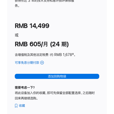
务
获得长达 3 年的技术支持和意外损坏保修服
务。
计
划
(适
RMB 14,499
用
于
或
Studio
RMB 605/月 (24 期)
Display
含增值税及其他法定税费
：约 RMB 1,678
脚
‡。
注
可享免息分期付款
(Studio
Display
-
添加到购物袋
纳
米
需要考虑一下？
纹
将此设备加入你的收藏，即可先保留全部配置选择，之后随时
理
回来再继续选购。
玻
璃
收藏
面