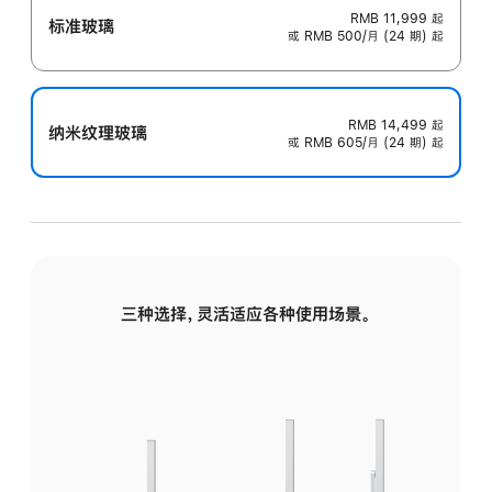
RMB 11,999
起
标准玻璃
或 RMB 500/月 (24 期) 起
RMB 14,499
起
纳米纹理玻璃
或 RMB 605/月 (24 期) 起
三种选择，灵活适应各种使用场景。
标