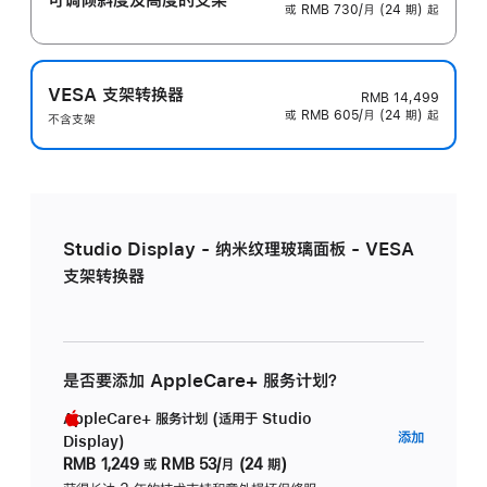
或 RMB 730/月 (24 期) 起
VESA 支架转换器
RMB 14,499
或 RMB 605/月 (24 期) 起
不含支架
Studio Display - 纳米纹理玻璃面板 - VESA
支架转换器
是否要添加 AppleCare+ 服务计划？
AppleCare+ 服务计划 (适用于 Studio
AppleC
添加
Display)
服
RMB 1,249
或
RMB 53/月 (24 期)