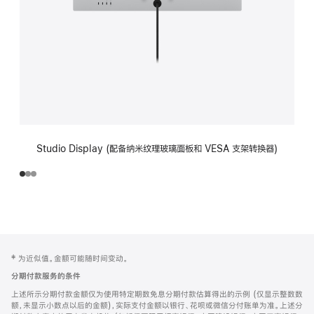
Studio Display (配备纳米纹理玻璃面板和 VESA 支架转换器)
网
脚
‡ 为近似值。金额可能随时间变动。
注
页
分期付款服务的条件
页
上述所示分期付款金额仅为使用特定期数免息分期付款估算得出的示例 (仅显示整数数
脚
额，未显示小数点以后的金额)，实际支付金额以银行、花呗或微信分付账单为准。上述分