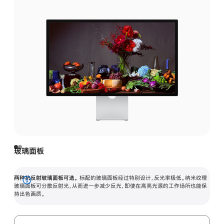
玻璃面板
两种抗反射玻璃面板可选。
标配的玻璃面板经过特别设计，反光率极低。纳米纹理
展
玻璃面板可分散反射光，从而进一步减少反光，即使在高亮光源的工作场所也能保
持出色画质。
开