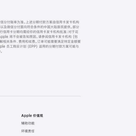
微信分付账单为准。上述分期付款方案由信用卡发卡机构
) 以及微信分付面向符合条件的中国大陆居民提供。部分
家。所有银行信用卡分期均需经你的信用卡发卡机构批准；对于花
ple 将不会被告知原因。请参阅信用卡发卡机构 (包
了解相关条件、费用和收费。订单可能需要满足特定金额要
e 员工购买计划 (EPP) 适用的分期付款方案可能与
。
Apple 价值观
辅助功能
环境责任