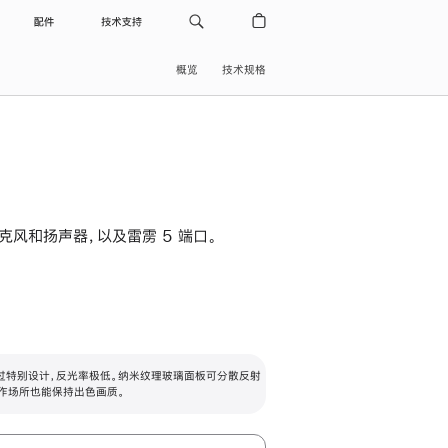
配件
技术支持
概览
技术规格
级麦克风和扬声器，以及雷雳 5 端口。
过特别设计，反光率极低。纳米纹理玻璃面板可分散反射
作场所也能保持出色画质。