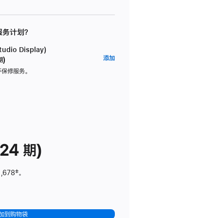
 服务计划？
dio Display)
AppleCare+
添加
期)
服
坏保修服务。
务
计
划
(适
用
于
24 期)
Studio
Display)
,678
脚
‡。
注
加到购物袋