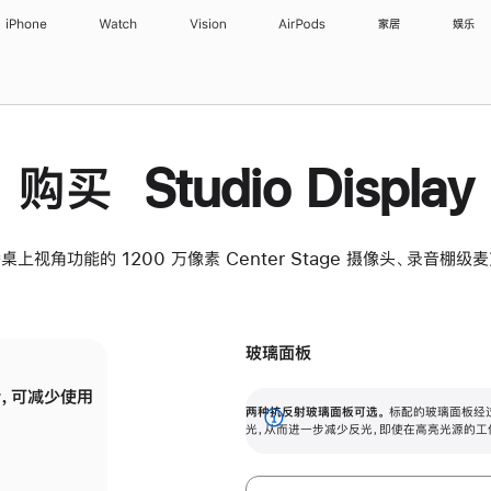
iPhone
Watch
Vision
AirPods
家居
娱乐
购买 Studio Display
桌上视角功能的 1200 万像素 Center Stage 摄像头、录音棚
玻璃面板
，可减少使用
纳米纹理玻璃面板可进一步减少反光，即使在
两种抗反射玻璃面板可选。
标配的玻璃面板经
。
有高亮光源的场所使用，也能保持出色画质。
展
光，从而进一步减少反光，即使在高亮光源的工
开