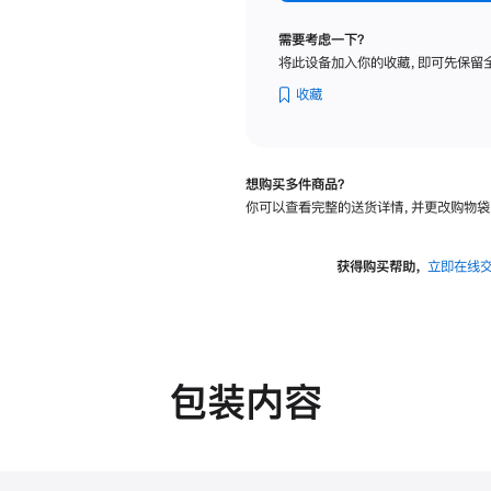
纳
米
需要考虑一下？
纹
将此设备加入你的收藏，即可先保留
理
玻
收藏
璃
面
板
想购买多件商品？
-
你可以查看完整的送货详情，并更改购物袋
VESA
支
架
获得购买帮助，
立即在线
转
换
器
的
分
包装内容
期
付
款
选
项)