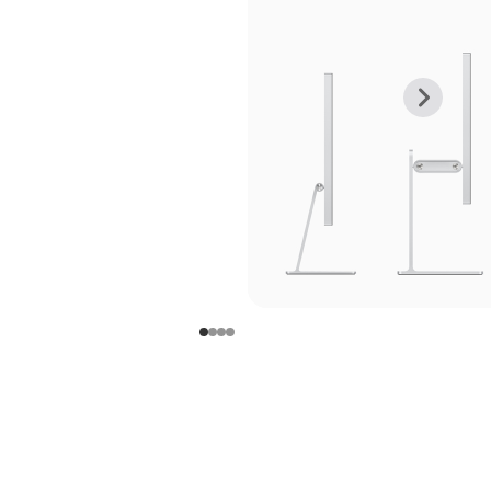
上
下
一
一
张
张
图
图
库
库
图
图
片
片
-
-
支
支
架
架