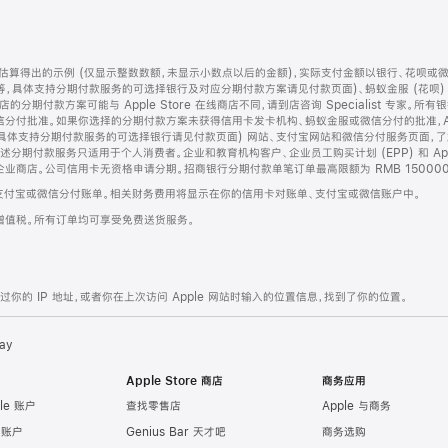
算得出的示例 (仅显示整数数额，未显示小数点以后的金额)，实际支付金额以银行、花呗或
等，具体支持分期付款服务的可选择银行及对应分期付款方案请见付款页面)、蚂蚁金服 (花呗
售店的分期付款方案可能与 Apple Store 在线商店不同，请到店咨询 Specialist 专
分付批准。如果你选择的分期付款方案未获得信用卡发卡机构、蚂蚁金服或微信分付的批准，Ap
具体支持分期付款服务的可选择银行请见付款页面) 网站、支付宝网站和微信分付服务页面，
期付款服务只适用于个人消费者。企业和教育机构客户、企业员工购买计划 (EPP) 和 Appl
企业商店。公司信用卡无资格申请分期。招商银行分期付款单笔订单最高限额为 RMB 150000
支付宝或微信分付账单。相关财务费用将显示在你的信用卡对账单、支付宝或微信账户中。
增值税。所有订单均可享受免费送货服务。
的 IP 地址，或者你在上次访问 Apple 网站时输入的位置信息，找到了你的位置。
ay
Apple Store 商店
商务应用
le 账户
查找零售店
Apple 与商务
e 账户
Genius Bar 天才吧
商务选购