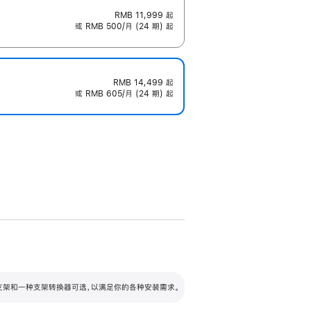
RMB 11,999
起
或 RMB 500/月 (24 期) 起
RMB 14,499
起
或 RMB 605/月 (24 期) 起
配可调倾斜度及高度的支架，额外增加 105
VESA 支架转换器
 有两种支架和一种支架转换器可选，以满足你的各种安装需求。
毫米的高度调节范围。
容的支架 (未随附)