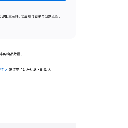
全部配置选择，之后随时回来再继续选购。
中的商品数量。
交流
(在
或致电
400-666-8800。
新
窗
口
中
打
开)