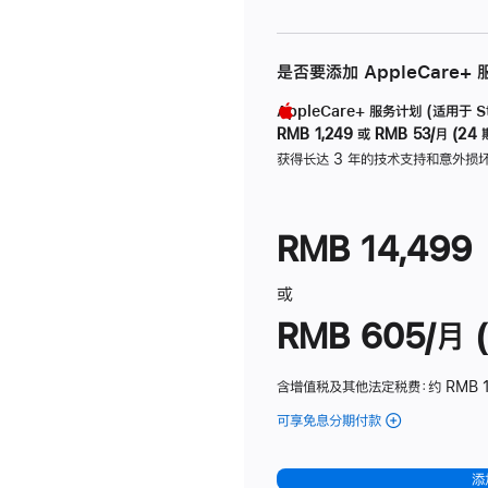
是否要添加 AppleCare+
AppleCare+ 服务计划 (适用于 Stu
RMB 1,249
或
RMB 53/月 (24 
获得长达 3 年的技术支持和意外损
RMB 14,499
或
RMB 605/月 (
含增值税及其他法定税费
：约 RMB 1
可享免息分期付款
(Studio
Display
-
添