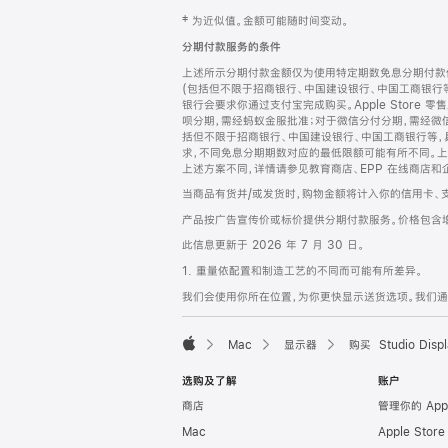
网
脚
‡ 为近似值。金额可能随时间变动。
注
页
分期付款服务的条件
页
上述所示分期付款金额仅为使用特定期数免息分期付款估
脚
(包括但不限于招商银行、中国建设银行、中国工商银行
银行会要求你通过支付宝完成购买。Apple Store 零
呗分期，需经蚂蚁金服批准；对于微信分付分期，需经微信
括但不限于招商银行、中国建设银行、中国工商银行等，
求，不同免息分期期数对应的最低限额可能有所不同。上述分
上述方案不同，详情请参见教育商店、EPP 在线商店和
当商品有货并/或发货时，购物金额将计入你的信用卡、
产品按广告宣传价或标价提供分期付款服务。价格包含
此信息更新于 2026 年 7 月 30 日。
1. 重量依配置和制造工艺的不同而可能有所差异。
我们会使用你所在位置，为你更快显示送货选项。我们通过你
Mac
显示器
购买 Studio Displ
Apple
选购及了解
账户
商店
管理你的 App
Mac
Apple Stor