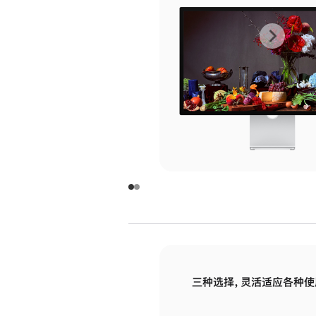
上
下
一
一
张
张
图
图
库
库
图
图
片
片
-
-
玻
玻
璃
璃
三种选择，灵活适应各种使
面
面
板
板