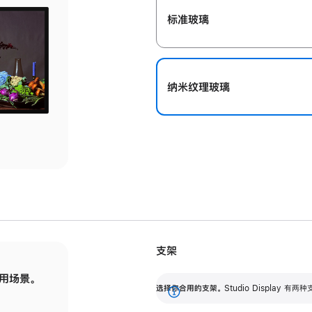
标准玻璃
纳米纹理玻璃
支架
用场景。
标配可调倾斜度的支架，提供 30 度的倾斜度
选
选择你合用的支架。
Studio Display
调节范围。
展