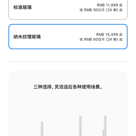
RMB 11,999
起
标准玻璃
或 RMB 500/月 (24 期) 起
RMB 14,499
起
纳米纹理玻璃
或 RMB 605/月 (24 期) 起
三种选择，灵活适应各种使用场景。
标