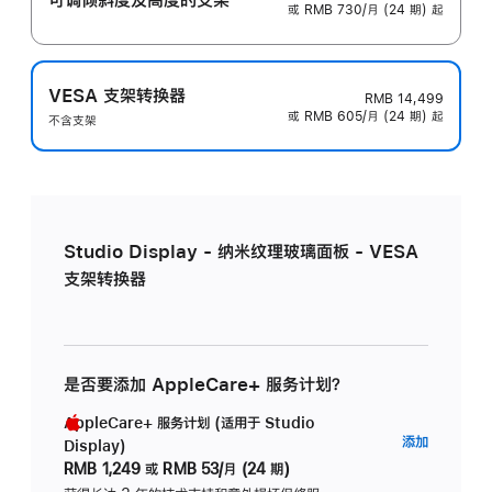
或 RMB 730/月 (24 期) 起
VESA 支架转换器
RMB 14,499
或 RMB 605/月 (24 期) 起
不含支架
Studio Display - 纳米纹理玻璃面板 - VESA
支架转换器
是否要添加 AppleCare+ 服务计划？
AppleCare+ 服务计划 (适用于 Studio
AppleC
添加
Display)
服
RMB 1,249
或
RMB 53/月 (24 期)