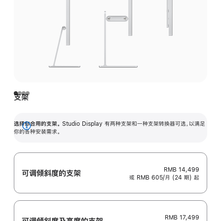
支架
选择你合用的支架。
Studio Display 有两种支架和一种支架转换器可选，以满足
展
你的各种安装需求。
开
RMB 14,499
可调倾斜度的支架
或 RMB 605/月 (24 期) 起
RMB 17,499
可调倾斜度及高‍度的支‍架