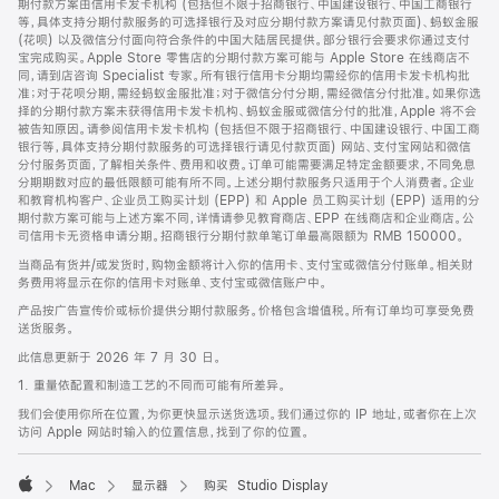
期付款方案由信用卡发卡机构 (包括但不限于招商银行、中国建设银行、中国工商银行
等，具体支持分期付款服务的可选择银行及对应分期付款方案请见付款页面)、蚂蚁金服
(花呗) 以及微信分付面向符合条件的中国大陆居民提供。部分银行会要求你通过支付
宝完成购买。Apple Store 零售店的分期付款方案可能与 Apple Store 在线商店不
同，请到店咨询 Specialist 专家。所有银行信用卡分期均需经你的信用卡发卡机构批
准；对于花呗分期，需经蚂蚁金服批准；对于微信分付分期，需经微信分付批准。如果你选
择的分期付款方案未获得信用卡发卡机构、蚂蚁金服或微信分付的批准，Apple 将不会
被告知原因。请参阅信用卡发卡机构 (包括但不限于招商银行、中国建设银行、中国工商
银行等，具体支持分期付款服务的可选择银行请见付款页面) 网站、支付宝网站和微信
分付服务页面，了解相关条件、费用和收费。订单可能需要满足特定金额要求，不同免息
分期期数对应的最低限额可能有所不同。上述分期付款服务只适用于个人消费者。企业
和教育机构客户、企业员工购买计划 (EPP) 和 Apple 员工购买计划 (EPP) 适用的分
期付款方案可能与上述方案不同，详情请参见教育商店、EPP 在线商店和企业商店。公
司信用卡无资格申请分期。招商银行分期付款单笔订单最高限额为 RMB 150000。
当商品有货并/或发货时，购物金额将计入你的信用卡、支付宝或微信分付账单。相关财
务费用将显示在你的信用卡对账单、支付宝或微信账户中。
产品按广告宣传价或标价提供分期付款服务。价格包含增值税。所有订单均可享受免费
送货服务。
此信息更新于 2026 年 7 月 30 日。
1. 重量依配置和制造工艺的不同而可能有所差异。
我们会使用你所在位置，为你更快显示送货选项。我们通过你的 IP 地址，或者你在上次
访问 Apple 网站时输入的位置信息，找到了你的位置。
Mac
显示器
购买 Studio Display