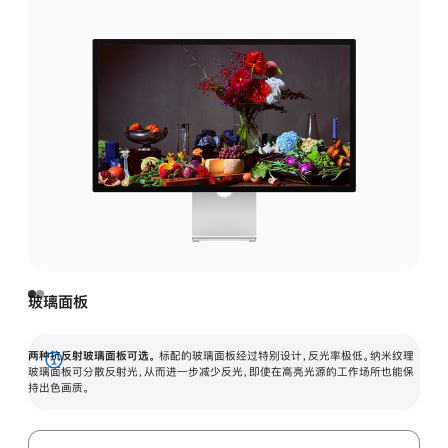
玻璃面板
两种抗反射玻璃面板可选。
标配的玻璃面板经过特别设计，反光率极低。纳米纹理
展
玻璃面板可分散反射光，从而进一步减少反光，即使在高亮光源的工作场所也能保
持出色画质。
开