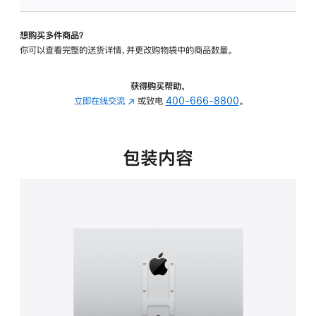
板
-
想购买多件商品？
VESA
你可以查看完整的送货详情，并更改购物袋中的商品数量。
支
架
转
获得购买帮助，
换
立即在线交流
(在
或致电
400-666-8800
。
器
新
的
窗
分
口
包装内容
期
中
付
打
款
开)
选
项)