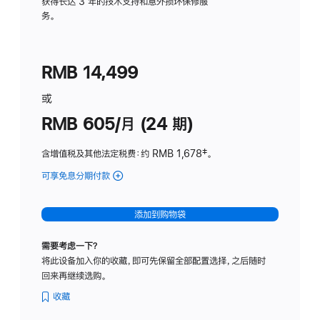
务
获得长达 3 年的技术支持和意外损坏保修服
务。
计
划
(适
RMB 14,499
用
于
或
Studio
RMB 605/月 (24 期)
Display
含增值税及其他法定税费
：约 RMB 1,678
脚
‡。
注
可享免息分期付款
(Studio
Display
-
添加到购物袋
纳
米
需要考虑一下？
纹
将此设备加入你的收藏，即可先保留全部配置选择，之后随时
理
回来再继续选购。
玻
璃
收藏
面