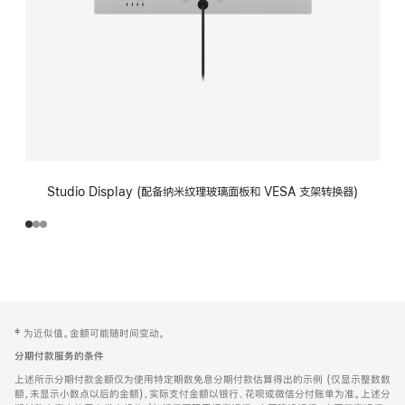
Studio Display (配备纳米纹理玻璃面板和 VESA 支架转换器)
网
脚
‡ 为近似值。金额可能随时间变动。
注
页
分期付款服务的条件
页
上述所示分期付款金额仅为使用特定期数免息分期付款估算得出的示例 (仅显示整数数
脚
额，未显示小数点以后的金额)，实际支付金额以银行、花呗或微信分付账单为准。上述分