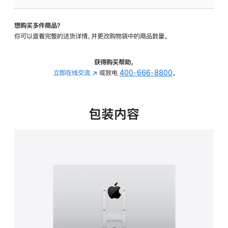
板
-
想购买多件商品？
VESA
你可以查看完整的送货详情，并更改购物袋中的商品数量。
支
架
转
获得购买帮助，
换
立即在线交流
(在
或致电
400-666-8800
。
器
新
的
窗
分
口
包装内容
期
中
付
打
款
开)
选
项)