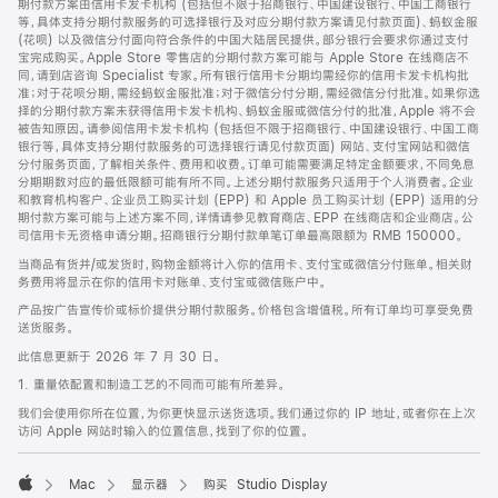
期付款方案由信用卡发卡机构 (包括但不限于招商银行、中国建设银行、中国工商银行
等，具体支持分期付款服务的可选择银行及对应分期付款方案请见付款页面)、蚂蚁金服
(花呗) 以及微信分付面向符合条件的中国大陆居民提供。部分银行会要求你通过支付
宝完成购买。Apple Store 零售店的分期付款方案可能与 Apple Store 在线商店不
同，请到店咨询 Specialist 专家。所有银行信用卡分期均需经你的信用卡发卡机构批
准；对于花呗分期，需经蚂蚁金服批准；对于微信分付分期，需经微信分付批准。如果你选
择的分期付款方案未获得信用卡发卡机构、蚂蚁金服或微信分付的批准，Apple 将不会
被告知原因。请参阅信用卡发卡机构 (包括但不限于招商银行、中国建设银行、中国工商
银行等，具体支持分期付款服务的可选择银行请见付款页面) 网站、支付宝网站和微信
分付服务页面，了解相关条件、费用和收费。订单可能需要满足特定金额要求，不同免息
分期期数对应的最低限额可能有所不同。上述分期付款服务只适用于个人消费者。企业
和教育机构客户、企业员工购买计划 (EPP) 和 Apple 员工购买计划 (EPP) 适用的分
期付款方案可能与上述方案不同，详情请参见教育商店、EPP 在线商店和企业商店。公
司信用卡无资格申请分期。招商银行分期付款单笔订单最高限额为 RMB 150000。
当商品有货并/或发货时，购物金额将计入你的信用卡、支付宝或微信分付账单。相关财
务费用将显示在你的信用卡对账单、支付宝或微信账户中。
产品按广告宣传价或标价提供分期付款服务。价格包含增值税。所有订单均可享受免费
送货服务。
此信息更新于 2026 年 7 月 30 日。
1. 重量依配置和制造工艺的不同而可能有所差异。
我们会使用你所在位置，为你更快显示送货选项。我们通过你的 IP 地址，或者你在上次
访问 Apple 网站时输入的位置信息，找到了你的位置。
Mac
显示器
购买 Studio Display