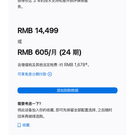
务
获得长达 3 年的技术支持和意外损坏保修服
务。
计
划
(适
RMB 14,499
用
于
或
Studio
RMB 605/月 (24 期)
Display
含增值税及其他法定税费
：约 RMB 1,678
脚
‡。
注
可享免息分期付款
(Studio
Display
-
添加到购物袋
纳
米
需要考虑一下？
纹
将此设备加入你的收藏，即可先保留全部配置选择，之后随时
理
回来再继续选购。
玻
璃
收藏
面