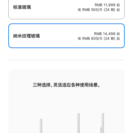
RMB 11,999
起
标准玻璃
或 RMB 500/月 (24 期) 起
RMB 14,499
起
纳米纹理玻璃
或 RMB 605/月 (24 期) 起
三种选择，灵活适应各种使用场景。
标