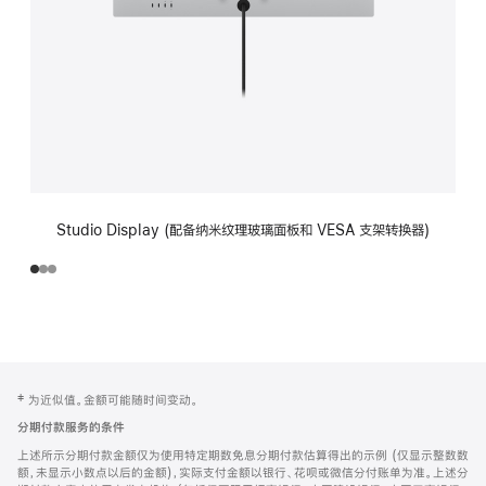
Studio Display (配备纳米纹理玻璃面板和 VESA 支架转换器)
网
脚
‡ 为近似值。金额可能随时间变动。
注
页
分期付款服务的条件
页
上述所示分期付款金额仅为使用特定期数免息分期付款估算得出的示例 (仅显示整数数
脚
额，未显示小数点以后的金额)，实际支付金额以银行、花呗或微信分付账单为准。上述分