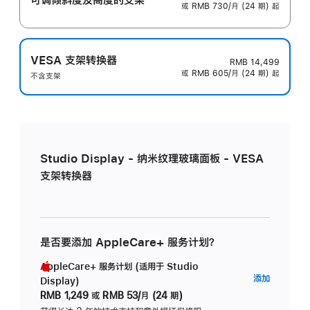
或 RMB 730/月 (24 期) 起
VESA 支架转换器
RMB 14,499
或 RMB 605/月 (24 期) 起
不含支架
Studio Display - 纳米纹理玻璃面板 - VESA
支架转换器
是否要添加 AppleCare+ 服务计划？
AppleCare+ 服务计划 (适用于 Studio
AppleC
添加
Display)
服
RMB 1,249
或
RMB 53/月 (24 期)