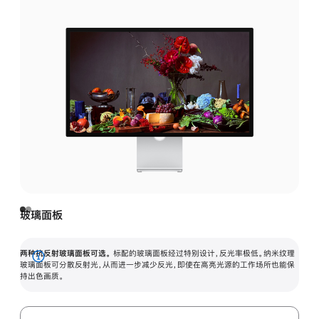
玻璃面板
两种抗反射玻璃面板可选。
标配的玻璃面板经过特别设计，反光率极低。纳米纹理
展
玻璃面板可分散反射光，从而进一步减少反光，即使在高亮光源的工作场所也能保
持出色画质。
开