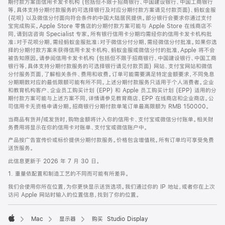
期付款方案由信用卡发卡机构 (包括但不限于招商银行、中国建设银行、中国工商银行
等，具体支持分期付款服务的可选择银行及对应分期付款方案请见付款页面)、蚂蚁金服
(花呗) 以及微信分付面向符合条件的中国大陆居民提供。部分银行会要求你通过支付
宝完成购买。Apple Store 零售店的分期付款方案可能与 Apple Store 在线商店不
同，请到店咨询 Specialist 专家。所有银行信用卡分期均需经你的信用卡发卡机构批
准；对于花呗分期，需经蚂蚁金服批准；对于微信分付分期，需经微信分付批准。如果你选
择的分期付款方案未获得信用卡发卡机构、蚂蚁金服或微信分付的批准，Apple 将不会
被告知原因。请参阅信用卡发卡机构 (包括但不限于招商银行、中国建设银行、中国工商
银行等，具体支持分期付款服务的可选择银行请见付款页面) 网站、支付宝网站和微信
分付服务页面，了解相关条件、费用和收费。订单可能需要满足特定金额要求，不同免息
分期期数对应的最低限额可能有所不同。上述分期付款服务只适用于个人消费者。企业
和教育机构客户、企业员工购买计划 (EPP) 和 Apple 员工购买计划 (EPP) 适用的分
期付款方案可能与上述方案不同，详情请参见教育商店、EPP 在线商店和企业商店。公
司信用卡无资格申请分期。招商银行分期付款单笔订单最高限额为 RMB 150000。
当商品有货并/或发货时，购物金额将计入你的信用卡、支付宝或微信分付账单。相关财
务费用将显示在你的信用卡对账单、支付宝或微信账户中。
产品按广告宣传价或标价提供分期付款服务。价格包含增值税。所有订单均可享受免费
送货服务。
此信息更新于 2026 年 7 月 30 日。
1. 重量依配置和制造工艺的不同而可能有所差异。
我们会使用你所在位置，为你更快显示送货选项。我们通过你的 IP 地址，或者你在上次
访问 Apple 网站时输入的位置信息，找到了你的位置。
Mac
显示器
购买 Studio Display