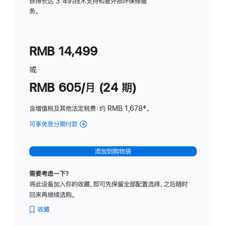
务
获得长达 3 年的技术支持和意外损坏保修服
务。
计
划
(适
RMB 14,499
用
于
或
Studio
RMB 605/月 (24 期)
Display
含增值税及其他法定税费
：约 RMB 1,678
脚
‡。
注
可享免息分期付款
(Studio
Display
-
添加到购物袋
纳
米
需要考虑一下？
纹
将此设备加入你的收藏，即可先保留全部配置选择，之后随时
理
回来再继续选购。
玻
璃
收藏
面