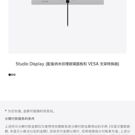
Studio Display (配备纳米纹理玻璃面板和 VESA 支架转换器)
网
脚
‡ 为近似值。金额可能随时间变动。
注
页
分期付款服务的条件
页
上述所示分期付款金额仅为使用特定期数免息分期付款估算得出的示例 (仅显示整数数
脚
额，未显示小数点以后的金额)，实际支付金额以银行、花呗或微信分付账单为准。上述分