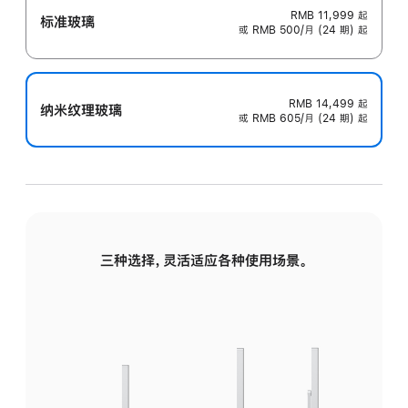
RMB 11,999
起
标准玻璃
或 RMB 500/月 (24 期) 起
RMB 14,499
起
纳米纹理玻璃
或 RMB 605/月 (24 期) 起
三种选择，灵活适应各种使用场景。
标