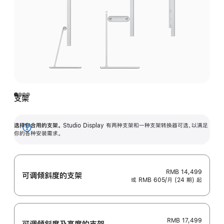
支架
选择你合用的支架。
Studio Display 有两种支架和一种支架转换器可选，以满足
展
你的各种安装需求。
开
RMB 14,499
可调倾斜度的支架
或 RMB 605/月 (24 期) 起
RMB 17,499
可调倾斜度及高‍度的支‍架