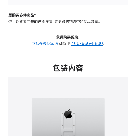
板
-
想购买多件商品？
VESA
你可以查看完整的送货详情，并更改购物袋中的商品数量。
支
架
转
获得购买帮助，
换
立即在线交流
(在
或致电
400-666-8800
。
器
新
的
窗
分
口
包装内容
期
中
付
打
款
开)
选
项)