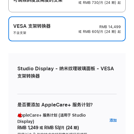
或 RMB 730/月 (24 期) 起
VESA 支架转换器
RMB 14,499
或 RMB 605/月 (24 期) 起
不含支架
Studio Display - 纳米纹理玻璃面板 - VESA
支架转换器
是否要添加 AppleCare+ 服务计划？
AppleCare+ 服务计划 (适用于 Studio
AppleC
添加
Display)
服
RMB 1,249
或
RMB 53/月 (24 期)