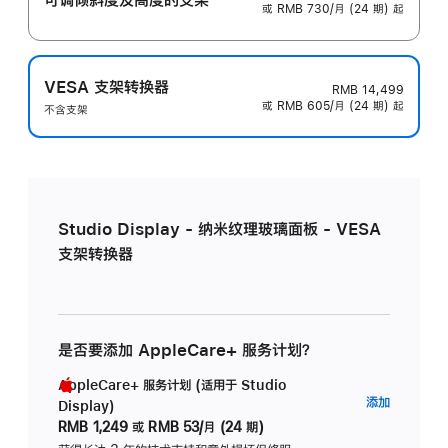
或 RMB 730/月 (24 期) 起
VESA 支架转换器
RMB 14,499
或 RMB 605/月 (24 期) 起
不含支架
Studio Display - 纳米纹理玻璃面板 - VESA
支架转换器
是否要添加 AppleCare+ 服务计划？
AppleCare+ 服务计划 (适用于 Studio
AppleC
添加
Display)
服
RMB 1,249
或
RMB 53/月 (24 期)