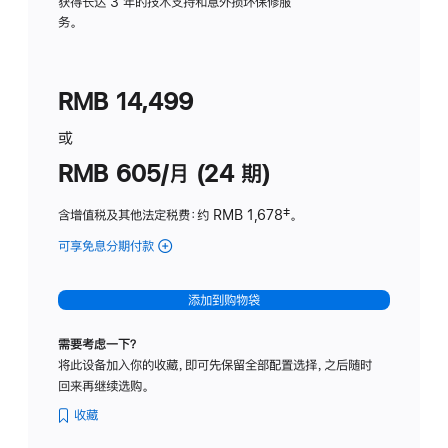
务
获得长达 3 年的技术支持和意外损坏保修服
务。
计
划
(适
RMB 14,499
用
于
或
Studio
RMB 605/月 (24 期)
Display
含增值税及其他法定税费
：约 RMB 1,678
脚
‡。
注
可享免息分期付款
(Studio
Display
-
添加到购物袋
纳
米
需要考虑一下？
纹
将此设备加入你的收藏，即可先保留全部配置选择，之后随时
理
回来再继续选购。
玻
璃
收藏
面