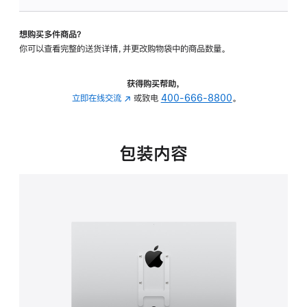
板
-
想购买多件商品？
VESA
你可以查看完整的送货详情，并更改购物袋中的商品数量。
支
架
转
获得购买帮助，
换
立即在线交流
(在
或致电
400-666-8800
。
器
新
的
窗
分
口
包装内容
期
中
付
打
款
开)
选
项)