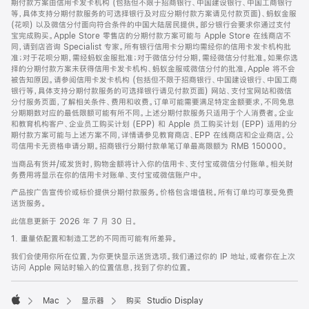
期付款方案由信用卡发卡机构 (包括但不限于招商银行、中国建设银行、中国工商银行
等，具体支持分期付款服务的可选择银行及对应分期付款方案请见付款页面)、蚂蚁金服
(花呗) 以及微信分付面向符合条件的中国大陆居民提供。部分银行会要求你通过支付
宝完成购买。Apple Store 零售店的分期付款方案可能与 Apple Store 在线商店不
同，请到店咨询 Specialist 专家。所有银行信用卡分期均需经你的信用卡发卡机构批
准；对于花呗分期，需经蚂蚁金服批准；对于微信分付分期，需经微信分付批准。如果你选
择的分期付款方案未获得信用卡发卡机构、蚂蚁金服或微信分付的批准，Apple 将不会
被告知原因。请参阅信用卡发卡机构 (包括但不限于招商银行、中国建设银行、中国工商
银行等，具体支持分期付款服务的可选择银行请见付款页面) 网站、支付宝网站和微信
分付服务页面，了解相关条件、费用和收费。订单可能需要满足特定金额要求，不同免息
分期期数对应的最低限额可能有所不同。上述分期付款服务只适用于个人消费者。企业
和教育机构客户、企业员工购买计划 (EPP) 和 Apple 员工购买计划 (EPP) 适用的分
期付款方案可能与上述方案不同，详情请参见教育商店、EPP 在线商店和企业商店。公
司信用卡无资格申请分期。招商银行分期付款单笔订单最高限额为 RMB 150000。
当商品有货并/或发货时，购物金额将计入你的信用卡、支付宝或微信分付账单。相关财
务费用将显示在你的信用卡对账单、支付宝或微信账户中。
产品按广告宣传价或标价提供分期付款服务。价格包含增值税。所有订单均可享受免费
送货服务。
此信息更新于 2026 年 7 月 30 日。
1. 重量依配置和制造工艺的不同而可能有所差异。
我们会使用你所在位置，为你更快显示送货选项。我们通过你的 IP 地址，或者你在上次
访问 Apple 网站时输入的位置信息，找到了你的位置。
Mac
显示器
购买 Studio Display