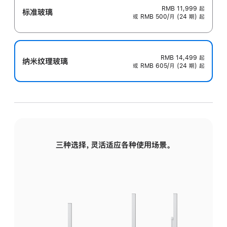
RMB 11,999
起
标准玻璃
或 RMB 500/月 (24 期) 起
RMB 14,499
起
纳米纹理玻璃
或 RMB 605/月 (24 期) 起
三种选择，灵活适应各种使用场景。
标