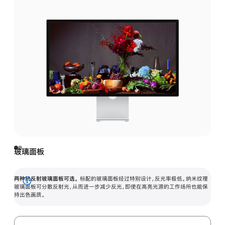
玻璃面板
两种抗反射玻璃面板可选。
标配的玻璃面板经过特别设计，反光率极低。纳米纹理
展
玻璃面板可分散反射光，从而进一步减少反光，即使在高亮光源的工作场所也能保
持出色画质。
开