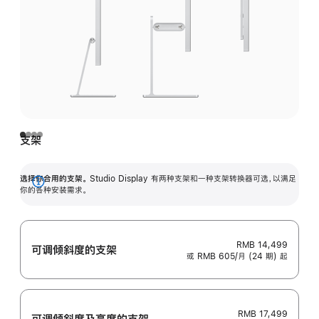
支架
选择你合用的支架。
Studio Display 有两种支架和一种支架转换器可选，以满足
展
你的各种安装需求。
开
RMB 14,499
可调倾斜度的支架
或 RMB 605/月 (24 期) 起
RMB 17,499
可调倾斜度及高‍度的支‍架