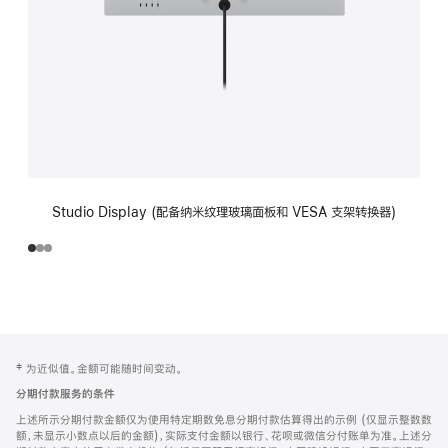
Studio Display (配备纳米纹理玻璃面板和 VESA 支架转换器)
网
脚
‡ 为近似值。金额可能随时间变动。
注
页
分期付款服务的条件
页
上述所示分期付款金额仅为使用特定期数免息分期付款估算得出的示例 (仅显示整数数
脚
额，未显示小数点以后的金额)，实际支付金额以银行、花呗或微信分付账单为准。上述分