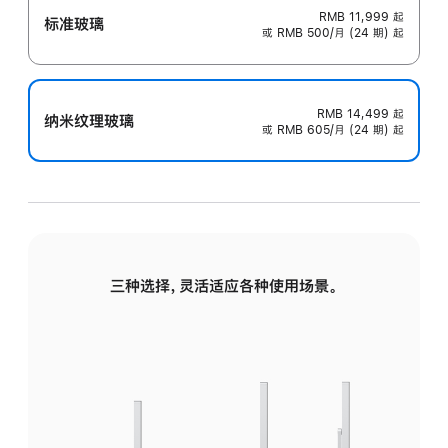
RMB 11,999
起
标准玻璃
或 RMB 500/月 (24 期) 起
RMB 14,499
起
纳米纹理玻璃
或 RMB 605/月 (24 期) 起
三种选择，灵活适应各种使用场景。
标