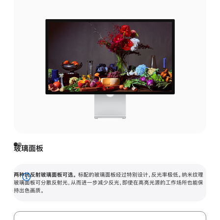
玻璃面板
两种抗反射玻璃面板可选。
标配的玻璃面板经过特别设计，反光率极低。纳米纹理
展
玻璃面板可分散反射光，从而进一步减少反光，即使在高亮光源的工作场所也能保
持出色画质。
开