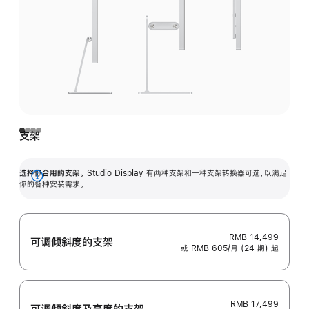
支架
选择你合用的支架。
Studio Display 有两种支架和一种支架转换器可选，以满足
展
你的各种安装需求。
开
RMB 14,499
可调倾斜度的支架
或 RMB 605/月 (24 期) 起
RMB 17,499
可调倾斜度及高‍度的支‍架