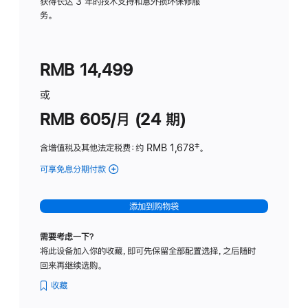
务
获得长达 3 年的技术支持和意外损坏保修服
务。
计
划
(适
RMB 14,499
用
于
或
Studio
RMB 605/月 (24 期)
Display
含增值税及其他法定税费
：约 RMB 1,678
脚
‡。
注
可享免息分期付款
(Studio
Display
-
添加到购物袋
纳
米
需要考虑一下？
纹
将此设备加入你的收藏，即可先保留全部配置选择，之后随时
理
回来再继续选购。
玻
璃
收藏
面