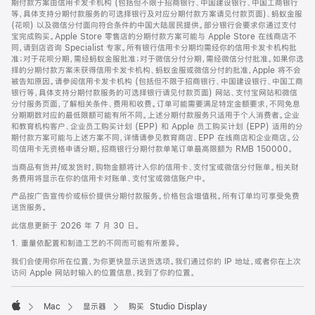
期付款方案由信用卡发卡机构 (包括但不限于招商银行、中国建设银行、中国工商银行
等，具体支持分期付款服务的可选择银行及对应分期付款方案请见付款页面)、蚂蚁金服
(花呗) 以及微信分付面向符合条件的中国大陆居民提供。部分银行会要求你通过支付
宝完成购买。Apple Store 零售店的分期付款方案可能与 Apple Store 在线商店不
同，请到店咨询 Specialist 专家。所有银行信用卡分期均需经你的信用卡发卡机构批
准；对于花呗分期，需经蚂蚁金服批准；对于微信分付分期，需经微信分付批准。如果你选
择的分期付款方案未获得信用卡发卡机构、蚂蚁金服或微信分付的批准，Apple 将不会
被告知原因。请参阅信用卡发卡机构 (包括但不限于招商银行、中国建设银行、中国工商
银行等，具体支持分期付款服务的可选择银行请见付款页面) 网站、支付宝网站和微信
分付服务页面，了解相关条件、费用和收费。订单可能需要满足特定金额要求，不同免息
分期期数对应的最低限额可能有所不同。上述分期付款服务只适用于个人消费者。企业
和教育机构客户、企业员工购买计划 (EPP) 和 Apple 员工购买计划 (EPP) 适用的分
期付款方案可能与上述方案不同，详情请参见教育商店、EPP 在线商店和企业商店。公
司信用卡无资格申请分期。招商银行分期付款单笔订单最高限额为 RMB 150000。
当商品有货并/或发货时，购物金额将计入你的信用卡、支付宝或微信分付账单。相关财
务费用将显示在你的信用卡对账单、支付宝或微信账户中。
产品按广告宣传价或标价提供分期付款服务。价格包含增值税。所有订单均可享受免费
送货服务。
此信息更新于 2026 年 7 月 30 日。
1. 重量依配置和制造工艺的不同而可能有所差异。
我们会使用你所在位置，为你更快显示送货选项。我们通过你的 IP 地址，或者你在上次
访问 Apple 网站时输入的位置信息，找到了你的位置。
Mac
显示器
购买 Studio Display