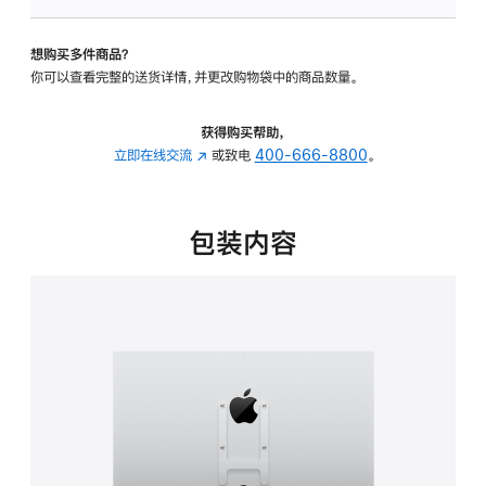
板
-
想购买多件商品？
VESA
你可以查看完整的送货详情，并更改购物袋中的商品数量。
支
架
转
获得购买帮助，
换
立即在线交流
(在
或致电
400-666-8800
。
器
新
的
窗
分
口
包装内容
期
中
付
打
款
开)
选
项)