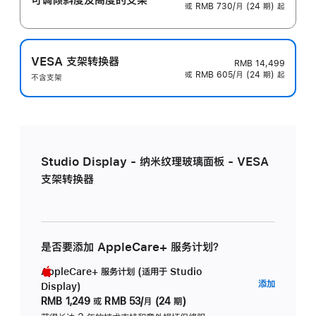
或 RMB 730/月 (24 期) 起
VESA 支架转换器
RMB 14,499
或 RMB 605/月 (24 期) 起
不含支架
Studio Display - 纳米纹理玻璃面板 - VESA
支架转换器
是否要添加 AppleCare+ 服务计划？
AppleCare+ 服务计划 (适用于 Studio
AppleC
添加
Display)
服
RMB 1,249
或
RMB 53/月 (24 期)