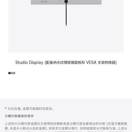
Studio Display (配备纳米纹理玻璃面板和 VESA 支架转换器)
网
脚
‡ 为近似值。金额可能随时间变动。
注
页
分期付款服务的条件
页
上述所示分期付款金额仅为使用特定期数免息分期付款估算得出的示例 (仅显示整数数
脚
额，未显示小数点以后的金额)，实际支付金额以银行、花呗或微信分付账单为准。上述分