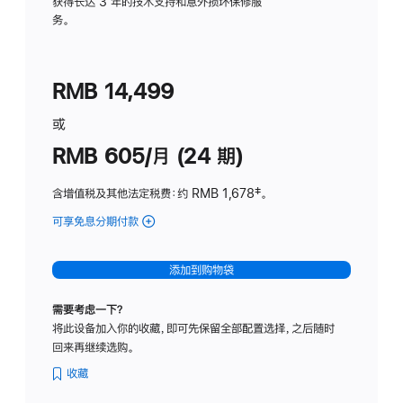
务
获得长达 3 年的技术支持和意外损坏保修服
务。
计
划
(适
RMB 14,499
用
于
或
Studio
RMB 605/月 (24 期)
Display
含增值税及其他法定税费
：约 RMB 1,678
脚
‡。
注
可享免息分期付款
(Studio
Display
-
添加到购物袋
纳
米
需要考虑一下？
纹
将此设备加入你的收藏，即可先保留全部配置选择，之后随时
理
回来再继续选购。
玻
璃
收藏
面