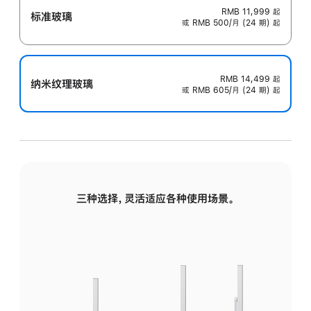
RMB 11,999
起
标准玻璃
或 RMB 500/月 (24 期) 起
RMB 14,499
起
纳米纹理玻璃
或 RMB 605/月 (24 期) 起
三种选择，灵活适应各种使用场景。
标