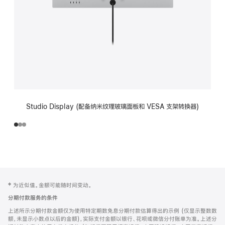
Studio Display (配备纳米纹理玻璃面板和 VESA 支架转换器)
网
脚
‡ 为近似值。金额可能随时间变动。
注
页
分期付款服务的条件
页
上述所示分期付款金额仅为使用特定期数免息分期付款估算得出的示例 (仅显示整数数
脚
额，未显示小数点以后的金额)，实际支付金额以银行、花呗或微信分付账单为准。上述分