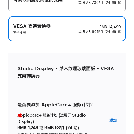
或 RMB 730/月 (24 期) 起
VESA 支架转换器
RMB 14,499
或 RMB 605/月 (24 期) 起
不含支架
Studio Display - 纳米纹理玻璃面板 - VESA
支架转换器
是否要添加 AppleCare+ 服务计划？
AppleCare+ 服务计划 (适用于 Studio
AppleC
添加
Display)
服
RMB 1,249
或
RMB 53/月 (24 期)