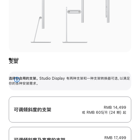
支架
选择你合用的支架。
Studio Display 有两种支架和一种支架转换器可选，以满足
展
你的各种安装需求。
开
RMB 14,499
可调倾斜度的支架
或 RMB 605/月 (24 期) 起
RMB 17,499
可调倾斜度及高‍度的支‍架