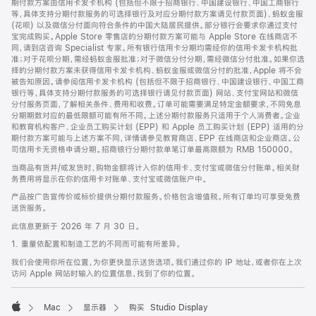
期付款方案由信用卡发卡机构 (包括但不限于招商银行、中国建设银行、中国工商银行
等，具体支持分期付款服务的可选择银行及对应分期付款方案请见付款页面)、蚂蚁金服
(花呗) 以及微信分付面向符合条件的中国大陆居民提供。部分银行会要求你通过支付
宝完成购买。Apple Store 零售店的分期付款方案可能与 Apple Store 在线商店不
同，请到店咨询 Specialist 专家。所有银行信用卡分期均需经你的信用卡发卡机构批
准；对于花呗分期，需经蚂蚁金服批准；对于微信分付分期，需经微信分付批准。如果你选
择的分期付款方案未获得信用卡发卡机构、蚂蚁金服或微信分付的批准，Apple 将不会
被告知原因。请参阅信用卡发卡机构 (包括但不限于招商银行、中国建设银行、中国工商
银行等，具体支持分期付款服务的可选择银行请见付款页面) 网站、支付宝网站和微信
分付服务页面，了解相关条件、费用和收费。订单可能需要满足特定金额要求，不同免息
分期期数对应的最低限额可能有所不同。上述分期付款服务只适用于个人消费者。企业
和教育机构客户、企业员工购买计划 (EPP) 和 Apple 员工购买计划 (EPP) 适用的分
期付款方案可能与上述方案不同，详情请参见教育商店、EPP 在线商店和企业商店。公
司信用卡无资格申请分期。招商银行分期付款单笔订单最高限额为 RMB 150000。
当商品有货并/或发货时，购物金额将计入你的信用卡、支付宝或微信分付账单。相关财
务费用将显示在你的信用卡对账单、支付宝或微信账户中。
产品按广告宣传价或标价提供分期付款服务。价格包含增值税。所有订单均可享受免费
送货服务。
此信息更新于 2026 年 7 月 30 日。
1. 重量依配置和制造工艺的不同而可能有所差异。
我们会使用你所在位置，为你更快显示送货选项。我们通过你的 IP 地址，或者你在上次
访问 Apple 网站时输入的位置信息，找到了你的位置。
Mac
显示器
购买 Studio Display