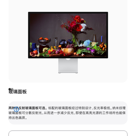
玻璃面板
两种抗反射玻璃面板可选。
标配的玻璃面板经过特别设计，反光率极低。纳米纹理
展
玻璃面板可分散反射光，从而进一步减少反光，即使在高亮光源的工作场所也能保
持出色画质。
开