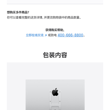
板
-
想购买多件商品？
VESA
你可以查看完整的送货详情，并更改购物袋中的商品数量。
支
架
转
获得购买帮助，
换
立即在线交流
(在
或致电
400-666-8800
。
器
新
的
窗
分
口
包装内容
期
中
付
打
款
开)
选
项)