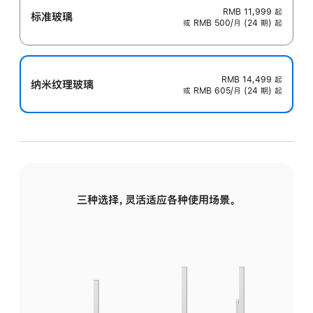
RMB 11,999
起
标准玻璃
或 RMB 500/月 (24 期) 起
RMB 14,499
起
纳米纹理玻璃
或 RMB 605/月 (24 期) 起
三种选择，灵活适应各种使用场景。
标