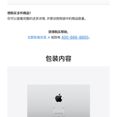
板
-
想购买多件商品？
VESA
你可以查看完整的送货详情，并更改购物袋中的商品数量。
支
架
转
获得购买帮助，
换
立即在线交流
(在
或致电
400-666-8800
。
器
新
的
窗
分
口
包装内容
期
中
付
打
款
开)
选
项)