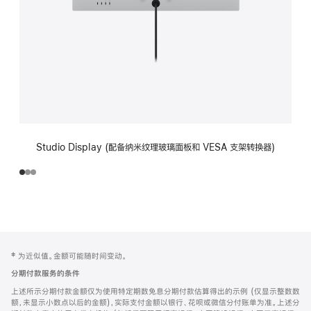
Studio Display (配备纳米纹理玻璃面板和 VESA 支架转换器)
网
脚
‡ 为近似值。金额可能随时间变动。
注
页
分期付款服务的条件
页
上述所示分期付款金额仅为使用特定期数免息分期付款估算得出的示例 (仅显示整数数
脚
额，未显示小数点以后的金额)，实际支付金额以银行、花呗或微信分付账单为准。上述分