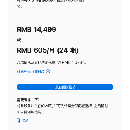
务
获得长达 3 年的技术支持和意外损坏保修服
务。
计
划
(适
RMB 14,499
用
于
或
Studio
RMB 605/月 (24 期)
Display
含增值税及其他法定税费
：约 RMB 1,678
脚
‡。
注
可享免息分期付款
(Studio
Display
-
添加到购物袋
纳
米
需要考虑一下？
纹
将此设备加入你的收藏，即可先保留全部配置选择，之后随时
理
回来再继续选购。
玻
璃
收藏
面