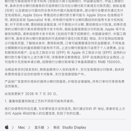
期付款方案由信用卡发卡机构 (包括但不限于招商银行、中国建设银行、中国工商银行
等，具体支持分期付款服务的可选择银行及对应分期付款方案请见付款页面)、蚂蚁金服
(花呗) 以及微信分付面向符合条件的中国大陆居民提供。部分银行会要求你通过支付
宝完成购买。Apple Store 零售店的分期付款方案可能与 Apple Store 在线商店不
同，请到店咨询 Specialist 专家。所有银行信用卡分期均需经你的信用卡发卡机构批
准；对于花呗分期，需经蚂蚁金服批准；对于微信分付分期，需经微信分付批准。如果你选
择的分期付款方案未获得信用卡发卡机构、蚂蚁金服或微信分付的批准，Apple 将不会
被告知原因。请参阅信用卡发卡机构 (包括但不限于招商银行、中国建设银行、中国工商
银行等，具体支持分期付款服务的可选择银行请见付款页面) 网站、支付宝网站和微信
分付服务页面，了解相关条件、费用和收费。订单可能需要满足特定金额要求，不同免息
分期期数对应的最低限额可能有所不同。上述分期付款服务只适用于个人消费者。企业
和教育机构客户、企业员工购买计划 (EPP) 和 Apple 员工购买计划 (EPP) 适用的分
期付款方案可能与上述方案不同，详情请参见教育商店、EPP 在线商店和企业商店。公
司信用卡无资格申请分期。招商银行分期付款单笔订单最高限额为 RMB 150000。
当商品有货并/或发货时，购物金额将计入你的信用卡、支付宝或微信分付账单。相关财
务费用将显示在你的信用卡对账单、支付宝或微信账户中。
产品按广告宣传价或标价提供分期付款服务。价格包含增值税。所有订单均可享受免费
送货服务。
此信息更新于 2026 年 7 月 30 日。
1. 重量依配置和制造工艺的不同而可能有所差异。
我们会使用你所在位置，为你更快显示送货选项。我们通过你的 IP 地址，或者你在上次
访问 Apple 网站时输入的位置信息，找到了你的位置。
Mac
显示器
购买 Studio Display