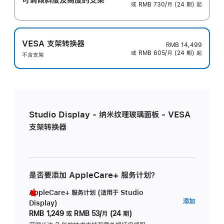
或 RMB 730/月 (24 期) 起
VESA 支架转换器
RMB 14,499
或 RMB 605/月 (24 期) 起
不含支架
Studio Display - 纳米纹理玻璃面板 - VESA
支架转换器
是否要添加 AppleCare+ 服务计划？
AppleCare+ 服务计划 (适用于 Studio
AppleC
添加
Display)
服
RMB 1,249
或
RMB 53/月 (24 期)