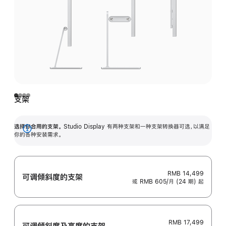
支架
选择你合用的支架。
Studio Display 有两种支架和一种支架转换器可选，以满足
展
你的各种安装需求。
开
RMB 14,499
可调倾斜度的支架
或 RMB 605/月 (24 期) 起
RMB 17,499
可调倾斜度及高‍度的支‍架