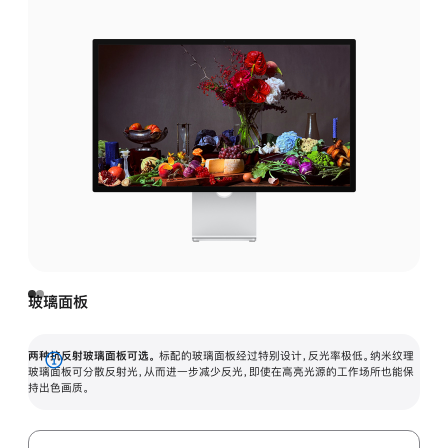
玻璃面板
两种抗反射玻璃面板可选。
标配的玻璃面板经过特别设计，反光率极低。纳米纹理
展
玻璃面板可分散反射光，从而进一步减少反光，即使在高亮光源的工作场所也能保
持出色画质。
开