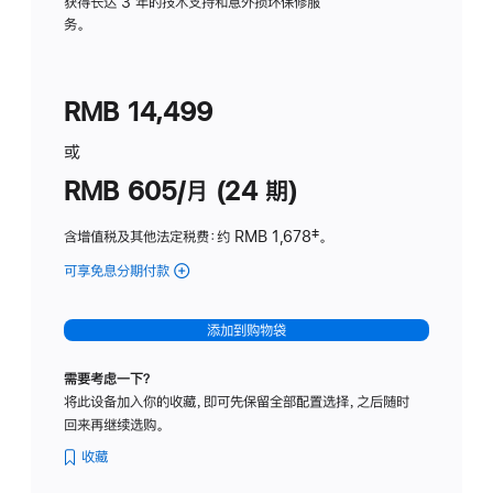
务
获得长达 3 年的技术支持和意外损坏保修服
务。
计
划
(适
RMB 14,499
用
于
或
Studio
RMB 605/月 (24 期)
Display
含增值税及其他法定税费
：约 RMB 1,678
脚
‡。
注
可享免息分期付款
(Studio
Display
-
添加到购物袋
纳
米
需要考虑一下？
纹
将此设备加入你的收藏，即可先保留全部配置选择，之后随时
理
回来再继续选购。
玻
璃
收藏
面