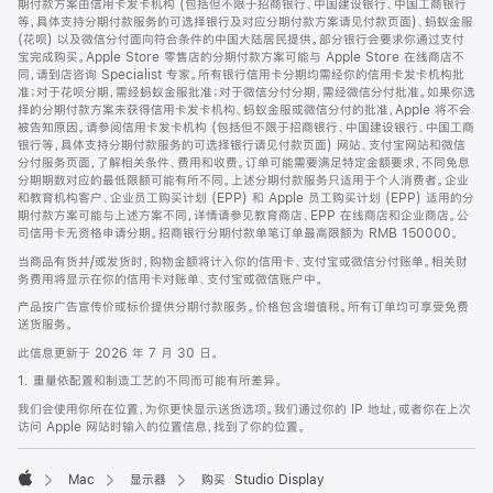
期付款方案由信用卡发卡机构 (包括但不限于招商银行、中国建设银行、中国工商银行
等，具体支持分期付款服务的可选择银行及对应分期付款方案请见付款页面)、蚂蚁金服
(花呗) 以及微信分付面向符合条件的中国大陆居民提供。部分银行会要求你通过支付
宝完成购买。Apple Store 零售店的分期付款方案可能与 Apple Store 在线商店不
同，请到店咨询 Specialist 专家。所有银行信用卡分期均需经你的信用卡发卡机构批
准；对于花呗分期，需经蚂蚁金服批准；对于微信分付分期，需经微信分付批准。如果你选
择的分期付款方案未获得信用卡发卡机构、蚂蚁金服或微信分付的批准，Apple 将不会
被告知原因。请参阅信用卡发卡机构 (包括但不限于招商银行、中国建设银行、中国工商
银行等，具体支持分期付款服务的可选择银行请见付款页面) 网站、支付宝网站和微信
分付服务页面，了解相关条件、费用和收费。订单可能需要满足特定金额要求，不同免息
分期期数对应的最低限额可能有所不同。上述分期付款服务只适用于个人消费者。企业
和教育机构客户、企业员工购买计划 (EPP) 和 Apple 员工购买计划 (EPP) 适用的分
期付款方案可能与上述方案不同，详情请参见教育商店、EPP 在线商店和企业商店。公
司信用卡无资格申请分期。招商银行分期付款单笔订单最高限额为 RMB 150000。
当商品有货并/或发货时，购物金额将计入你的信用卡、支付宝或微信分付账单。相关财
务费用将显示在你的信用卡对账单、支付宝或微信账户中。
产品按广告宣传价或标价提供分期付款服务。价格包含增值税。所有订单均可享受免费
送货服务。
此信息更新于 2026 年 7 月 30 日。
1. 重量依配置和制造工艺的不同而可能有所差异。
我们会使用你所在位置，为你更快显示送货选项。我们通过你的 IP 地址，或者你在上次
访问 Apple 网站时输入的位置信息，找到了你的位置。
Mac
显示器
购买 Studio Display