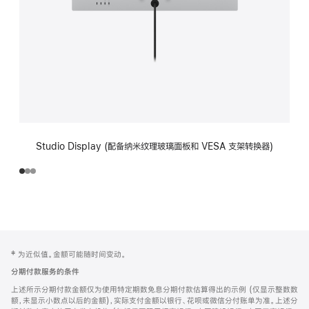
Studio Display (配备纳米纹理玻璃面板和 VESA 支架转换器)
网
脚
‡ 为近似值。金额可能随时间变动。
注
页
分期付款服务的条件
页
上述所示分期付款金额仅为使用特定期数免息分期付款估算得出的示例 (仅显示整数数
脚
额，未显示小数点以后的金额)，实际支付金额以银行、花呗或微信分付账单为准。上述分