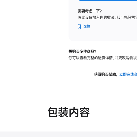
纳
米
需要考虑一下？
纹
将此设备加入你的收藏，即可先保留
理
玻
收藏
璃
面
板
想购买多件商品？
-
你可以查看完整的送货详情，并更改购物袋
VESA
支
架
获得购买帮助，
立即在线
转
换
器
的
分
包装内容
期
付
款
选
项)