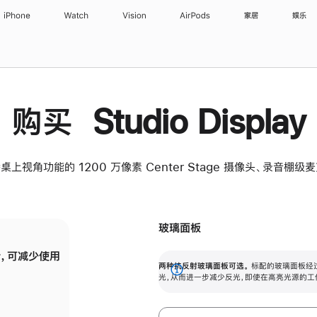
iPhone
Watch
Vision
AirPods
家居
娱乐
购买 Studio Display
桌上视角功能的 1200 万像素 Center Stage 摄像头、录音棚
玻璃面板
，可减少使用
纳米纹理玻璃面板可进一步减少反光，即使在
两种抗反射玻璃面板可选。
标配的玻璃面板经
。
有高亮光源的场所使用，也能保持出色画质。
展
光，从而进一步减少反光，即使在高亮光源的工
开