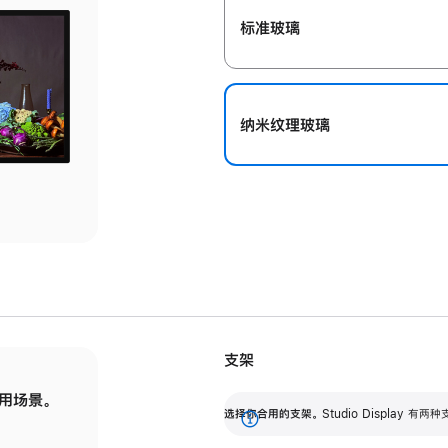
标准玻璃
纳米纹理玻璃
支架
用场景。
标配可调倾斜度的支架，提供 30 度的倾斜度
选
选择你合用的支架。
Studio Display
调节范围。
展