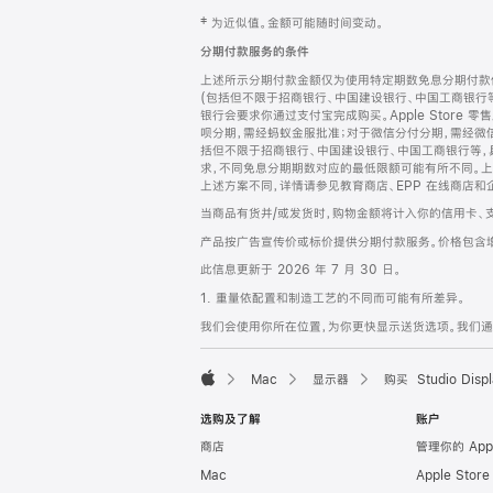
网
脚
‡ 为近似值。金额可能随时间变动。
注
页
分期付款服务的条件
页
上述所示分期付款金额仅为使用特定期数免息分期付款估
脚
(包括但不限于招商银行、中国建设银行、中国工商银行
银行会要求你通过支付宝完成购买。Apple Store 零
呗分期，需经蚂蚁金服批准；对于微信分付分期，需经微信
括但不限于招商银行、中国建设银行、中国工商银行等，
求，不同免息分期期数对应的最低限额可能有所不同。上述分
上述方案不同，详情请参见教育商店、EPP 在线商店和
当商品有货并/或发货时，购物金额将计入你的信用卡、
产品按广告宣传价或标价提供分期付款服务。价格包含
此信息更新于 2026 年 7 月 30 日。
1. 重量依配置和制造工艺的不同而可能有所差异。
我们会使用你所在位置，为你更快显示送货选项。我们通过你
Mac
显示器
购买 Studio Displ
Apple
选购及了解
账户
商店
管理你的 App
Mac
Apple Stor