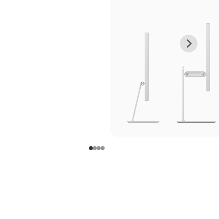
上
下
一
一
张
张
图
图
库
库
图
图
片
片
-
-
支
支
架
架