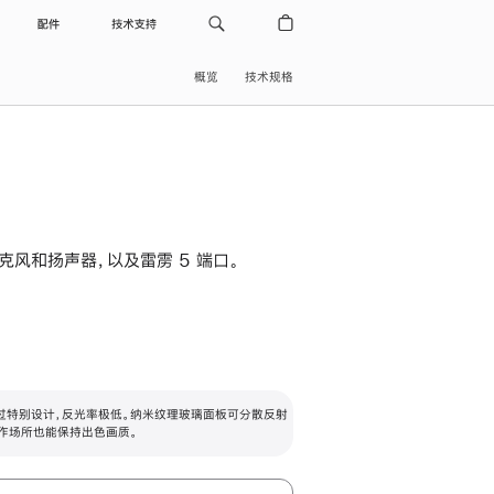
配件
技术支持
概览
技术规格
级麦克风和扬声器，以及雷雳 5 端口。
过特别设计，反光率极低。纳米纹理玻璃面板可分散反射
作场所也能保持出色画质。