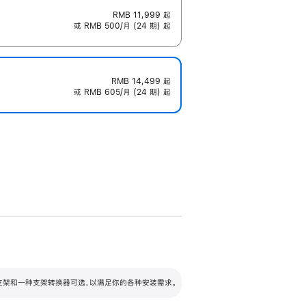
RMB 11,999
起
或 RMB 500/月 (24 期) 起
RMB 14,499
起
或 RMB 605/月 (24 期) 起
配可调倾斜度及高度的支架，额外增加 105
VESA 支架转换器
 有两种支架和一种支架转换器可选，以满足你的各种安装需求。
毫米的高度调节范围。
容的支架 (未随附)