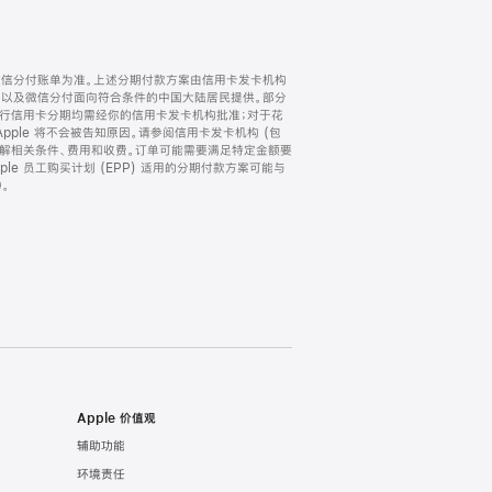
微信分付账单为准。上述分期付款方案由信用卡发卡机构
) 以及微信分付面向符合条件的中国大陆居民提供。部分
家。所有银行信用卡分期均需经你的信用卡发卡机构批准；对于花
ple 将不会被告知原因。请参阅信用卡发卡机构 (包
了解相关条件、费用和收费。订单可能需要满足特定金额要
e 员工购买计划 (EPP) 适用的分期付款方案可能与
。
Apple 价值观
辅助功能
环境责任