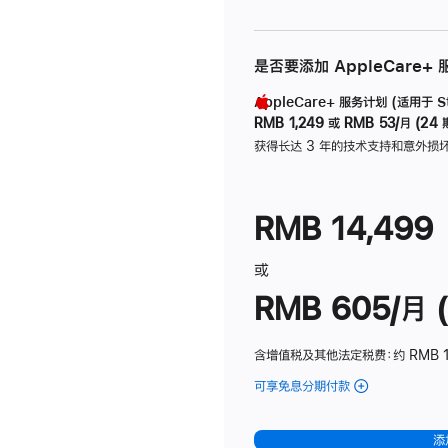
是否要添加 AppleCare+
AppleCare+ 服务计划 (适用于 Stu
RMB 1,249
或
RMB 53/月 (24 
获得长达 3 年的技术支持和意外损
RMB 14,499
或
RMB 605/月 (
含增值税及其他法定税费
：约 RMB 1
可享免息分期付款
(Studio
Display
-
添