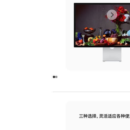
上
下
一
一
张
张
图
图
库
库
图
图
片
片
-
-
玻
玻
璃
璃
三种选择，灵活适应各种使
面
面
板
板