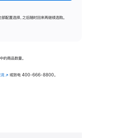
全部配置选择，之后随时回来再继续选购。
中的商品数量。
交流
(在
或致电
400-666-8800。
新
窗
口
中
打
开)