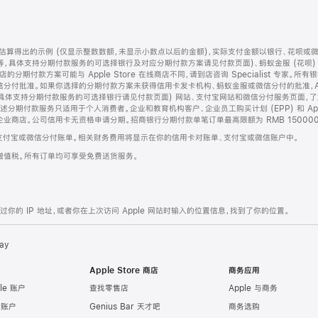
算得出的示例 (仅显示整数数额，未显示小数点以后的金额)，实际支付金额以银行、花呗或
等，具体支持分期付款服务的可选择银行及对应分期付款方案请见付款页面)、蚂蚁金服 (花呗
售店的分期付款方案可能与 Apple Store 在线商店不同，请到店咨询 Specialist 专
分付批准。如果你选择的分期付款方案未获得信用卡发卡机构、蚂蚁金服或微信分付的批准，Ap
具体支持分期付款服务的可选择银行请见付款页面) 网站、支付宝网站和微信分付服务页面，
期付款服务只适用于个人消费者。企业和教育机构客户、企业员工购买计划 (EPP) 和 Appl
企业商店。公司信用卡无资格申请分期。招商银行分期付款单笔订单最高限额为 RMB 150000
支付宝或微信分付账单。相关财务费用将显示在你的信用卡对账单、支付宝或微信账户中。
增值税。所有订单均可享受免费送货服务。
的 IP 地址，或者你在上次访问 Apple 网站时输入的位置信息，找到了你的位置。
ay
Apple Store 商店
商务应用
le 账户
查找零售店
Apple 与商务
e 账户
Genius Bar 天才吧
商务选购