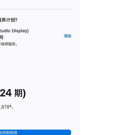
 服务计划？
dio Display)
AppleCare+
添加
期)
服
坏保修服务。
务
计
划
(适
用
于
24 期)
Studio
Display)
,678
脚
‡。
注
加到购物袋