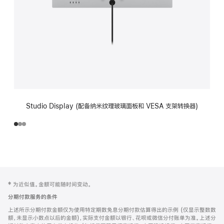
Studio Display (配备纳米纹理玻璃面板和 VESA 支架转换器)
网
脚
‡ 为近似值。金额可能随时间变动。
注
页
分期付款服务的条件
页
上述所示分期付款金额仅为使用特定期数免息分期付款估算得出的示例 (仅显示整数数
脚
额，未显示小数点以后的金额)，实际支付金额以银行、花呗或微信分付账单为准。上述分