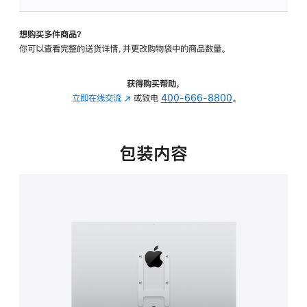
板
-
想购买多件商品？
VESA
你可以查看完整的送货详情，并更改购物袋中的商品数量。
支
架
转
获得购买帮助，
换
立即在线交流
(在
或致电
400-666-8800
。
器
新
的
窗
分
口
包装内容
期
中
付
打
款
开)
选
项)