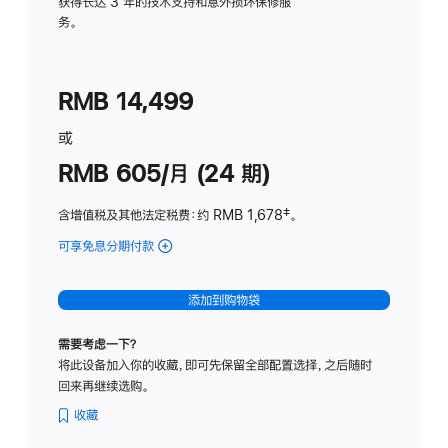
务
获得长达 3 年的技术支持和意外损坏保修服
务。
计
划
(适
RMB 14,499
用
于
或
Studio
RMB 605/月 (24 期)
Display
含增值税及其他法定税费
：约 RMB 1,678
脚
‡。
注
可享免息分期付款
(Studio
Display
-
添加到购物袋
纳
米
需要考虑一下？
纹
将此设备加入你的收藏，即可先保留全部配置选择，之后随时
理
回来再继续选购。
玻
璃
收藏
面