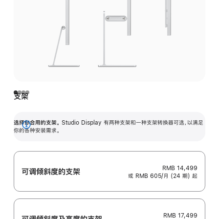
支架
选择你合用的支架。
Studio Display 有两种支架和一种支架转换器可选，以满足
展
你的各种安装需求。
开
RMB 14,499
可调倾斜度的支架
或 RMB 605/月 (24 期) 起
RMB 17,499
可调倾斜度及高‍度的支‍架