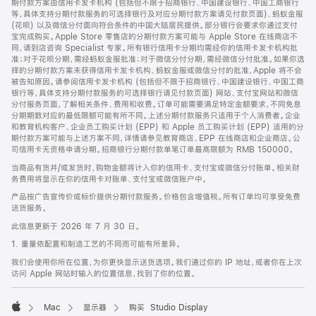
期付款方案由信用卡发卡机构 (包括但不限于招商银行、中国建设银行、中国工商银行
等，具体支持分期付款服务的可选择银行及对应分期付款方案请见付款页面)、蚂蚁金服
(花呗) 以及微信分付面向符合条件的中国大陆居民提供。部分银行会要求你通过支付
宝完成购买。Apple Store 零售店的分期付款方案可能与 Apple Store 在线商店不
同，请到店咨询 Specialist 专家。所有银行信用卡分期均需经你的信用卡发卡机构批
准；对于花呗分期，需经蚂蚁金服批准；对于微信分付分期，需经微信分付批准。如果你选
择的分期付款方案未获得信用卡发卡机构、蚂蚁金服或微信分付的批准，Apple 将不会
被告知原因。请参阅信用卡发卡机构 (包括但不限于招商银行、中国建设银行、中国工商
银行等，具体支持分期付款服务的可选择银行请见付款页面) 网站、支付宝网站和微信
分付服务页面，了解相关条件、费用和收费。订单可能需要满足特定金额要求，不同免息
分期期数对应的最低限额可能有所不同。上述分期付款服务只适用于个人消费者。企业
和教育机构客户、企业员工购买计划 (EPP) 和 Apple 员工购买计划 (EPP) 适用的分
期付款方案可能与上述方案不同，详情请参见教育商店、EPP 在线商店和企业商店。公
司信用卡无资格申请分期。招商银行分期付款单笔订单最高限额为 RMB 150000。
当商品有货并/或发货时，购物金额将计入你的信用卡、支付宝或微信分付账单。相关财
务费用将显示在你的信用卡对账单、支付宝或微信账户中。
产品按广告宣传价或标价提供分期付款服务。价格包含增值税。所有订单均可享受免费
送货服务。
此信息更新于 2026 年 7 月 30 日。
1. 重量依配置和制造工艺的不同而可能有所差异。
我们会使用你所在位置，为你更快显示送货选项。我们通过你的 IP 地址，或者你在上次
访问 Apple 网站时输入的位置信息，找到了你的位置。
Mac
显示器
购买 Studio Display