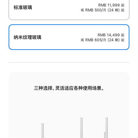
RMB 11,999
起
标准玻璃
或 RMB 500/月 (24 期) 起
RMB 14,499
起
纳米纹理玻璃
或 RMB 605/月 (24 期) 起
三种选择，灵活适应各种使用场景。
标