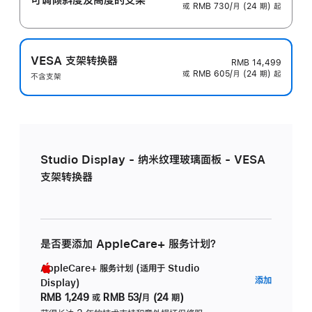
或 RMB 730/月 (24 期) 起
VESA 支架转换器
RMB 14,499
或 RMB 605/月 (24 期) 起
不含支架
Studio Display - 纳米纹理玻璃面板 - VESA
支架转换器
是否要添加 AppleCare+ 服务计划？
AppleCare+ 服务计划 (适用于 Studio
AppleC
添加
Display)
服
RMB 1,249
或
RMB 53/月 (24 期)