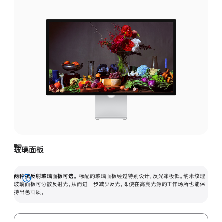
玻璃面板
两种抗反射玻璃面板可选。
标配的玻璃面板经过特别设计，反光率极低。纳米纹理
展
玻璃面板可分散反射光，从而进一步减少反光，即使在高亮光源的工作场所也能保
持出色画质。
开