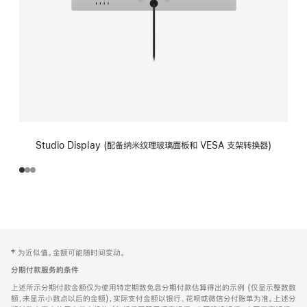
Studio Display (配备纳米纹理玻璃面板和 VESA 支架转换器)
网
脚
‡ 为近似值。金额可能随时间变动。
注
页
分期付款服务的条件
页
上述所示分期付款金额仅为使用特定期数免息分期付款估算得出的示例 (仅显示整数数
脚
额，未显示小数点以后的金额)，实际支付金额以银行、花呗或微信分付账单为准。上述分