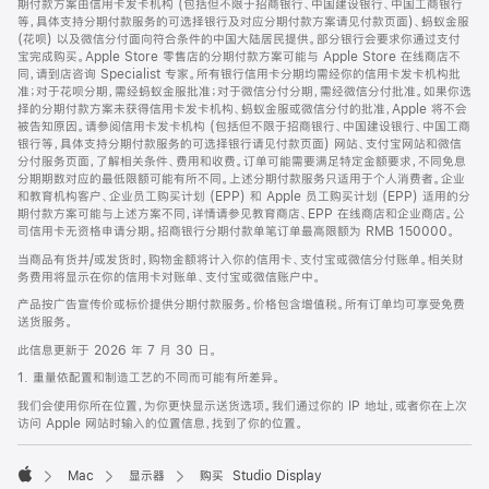
期付款方案由信用卡发卡机构 (包括但不限于招商银行、中国建设银行、中国工商银行
等，具体支持分期付款服务的可选择银行及对应分期付款方案请见付款页面)、蚂蚁金服
(花呗) 以及微信分付面向符合条件的中国大陆居民提供。部分银行会要求你通过支付
宝完成购买。Apple Store 零售店的分期付款方案可能与 Apple Store 在线商店不
同，请到店咨询 Specialist 专家。所有银行信用卡分期均需经你的信用卡发卡机构批
准；对于花呗分期，需经蚂蚁金服批准；对于微信分付分期，需经微信分付批准。如果你选
择的分期付款方案未获得信用卡发卡机构、蚂蚁金服或微信分付的批准，Apple 将不会
被告知原因。请参阅信用卡发卡机构 (包括但不限于招商银行、中国建设银行、中国工商
银行等，具体支持分期付款服务的可选择银行请见付款页面) 网站、支付宝网站和微信
分付服务页面，了解相关条件、费用和收费。订单可能需要满足特定金额要求，不同免息
分期期数对应的最低限额可能有所不同。上述分期付款服务只适用于个人消费者。企业
和教育机构客户、企业员工购买计划 (EPP) 和 Apple 员工购买计划 (EPP) 适用的分
期付款方案可能与上述方案不同，详情请参见教育商店、EPP 在线商店和企业商店。公
司信用卡无资格申请分期。招商银行分期付款单笔订单最高限额为 RMB 150000。
当商品有货并/或发货时，购物金额将计入你的信用卡、支付宝或微信分付账单。相关财
务费用将显示在你的信用卡对账单、支付宝或微信账户中。
产品按广告宣传价或标价提供分期付款服务。价格包含增值税。所有订单均可享受免费
送货服务。
此信息更新于 2026 年 7 月 30 日。
1. 重量依配置和制造工艺的不同而可能有所差异。
我们会使用你所在位置，为你更快显示送货选项。我们通过你的 IP 地址，或者你在上次
访问 Apple 网站时输入的位置信息，找到了你的位置。
Mac
显示器
购买 Studio Display