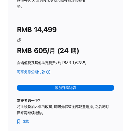
务
获得长达 3 年的技术支持和意外损坏保修服
务。
计
划
(适
RMB 14,499
用
于
或
Studio
RMB 605/月 (24 期)
Display
含增值税及其他法定税费
：约 RMB 1,678
脚
‡。
注
可享免息分期付款
(Studio
Display
-
添加到购物袋
纳
米
需要考虑一下？
纹
将此设备加入你的收藏，即可先保留全部配置选择，之后随时
理
回来再继续选购。
玻
璃
收藏
面