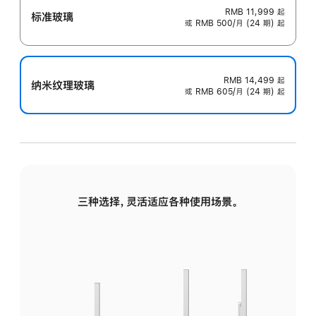
RMB 11,999
起
标准玻璃
或 RMB 500/月 (24 期) 起
RMB 14,499
起
纳米纹理玻璃
或 RMB 605/月 (24 期) 起
三种选择，灵活适应各种使用场景。
标