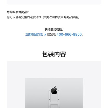
板
-
想购买多件商品？
VESA
你可以查看完整的送货详情，并更改购物袋中的商品数量。
支
架
转
获得购买帮助，
换
立即在线交流
(在
或致电
400-666-8800
。
器
新
的
窗
分
口
包装内容
期
中
付
打
款
开)
选
项)