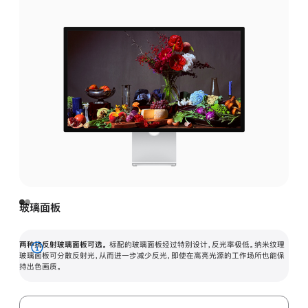
玻璃面板
两种抗反射玻璃面板可选。
标配的玻璃面板经过特别设计，反光率极低。纳米纹理
展
玻璃面板可分散反射光，从而进一步减少反光，即使在高亮光源的工作场所也能保
持出色画质。
开