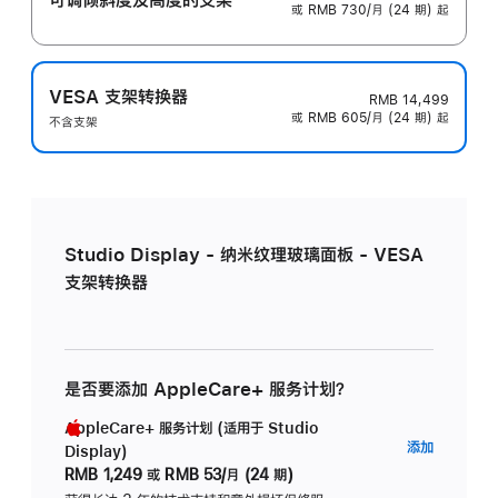
或 RMB 730/月 (24 期) 起
VESA 支架转换器
RMB 14,499
或 RMB 605/月 (24 期) 起
不含支架
Studio Display - 纳米纹理玻璃面板 - VESA
支架转换器
是否要添加 AppleCare+ 服务计划？
AppleCare+ 服务计划 (适用于 Studio
AppleC
添加
Display)
服
RMB 1,249
或
RMB 53/月 (24 期)