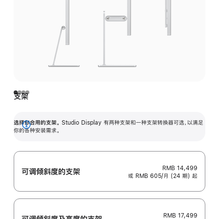
支架
选择你合用的支架。
Studio Display 有两种支架和一种支架转换器可选，以满足
展
你的各种安装需求。
开
RMB 14,499
可调倾斜度的支架
或 RMB 605/月 (24 期) 起
RMB 17,499
可调倾斜度及高‍度的支‍架