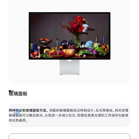
玻璃面板
两种抗反射玻璃面板可选。
标配的玻璃面板经过特别设计，反光率极低。纳米纹理
展
玻璃面板可分散反射光，从而进一步减少反光，即使在高亮光源的工作场所也能保
持出色画质。
开