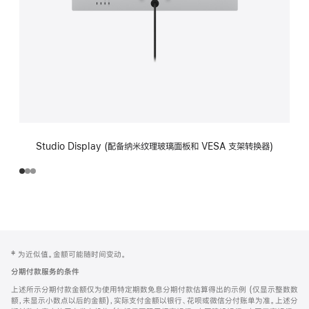
Studio Display (配备纳米纹理玻璃面板和 VESA 支架转换器)
网
脚
‡ 为近似值。金额可能随时间变动。
注
页
分期付款服务的条件
页
上述所示分期付款金额仅为使用特定期数免息分期付款估算得出的示例 (仅显示整数数
脚
额，未显示小数点以后的金额)，实际支付金额以银行、花呗或微信分付账单为准。上述分