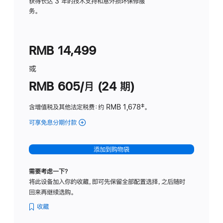
务
获得长达 3 年的技术支持和意外损坏保修服
务。
计
划
(适
RMB 14,499
用
于
或
Studio
RMB 605/月 (24 期)
Display
含增值税及其他法定税费
：约 RMB 1,678
脚
‡。
注
可享免息分期付款
(Studio
Display
-
添加到购物袋
纳
米
需要考虑一下？
纹
将此设备加入你的收藏，即可先保留全部配置选择，之后随时
理
回来再继续选购。
玻
璃
收藏
面