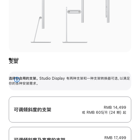
支架
选择你合用的支架。
Studio Display 有两种支架和一种支架转换器可选，以满足
展
你的各种安装需求。
开
RMB 14,499
可调倾斜度的支架
或 RMB 605/月 (24 期) 起
RMB 17,499
可调倾斜度及高‍度的支‍架