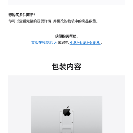
板
-
想购买多件商品？
VESA
你可以查看完整的送货详情，并更改购物袋中的商品数量。
支
架
转
获得购买帮助，
换
立即在线交流
(在
或致电
400-666-8800
。
器
新
的
窗
分
口
包装内容
期
中
付
打
款
开)
选
项)