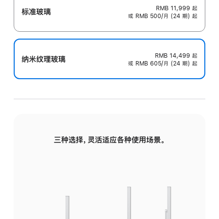
RMB 11,999
起
标准玻璃
或 RMB 500/月 (24 期) 起
RMB 14,499
起
纳米纹理玻璃
或 RMB 605/月 (24 期) 起
三种选择，灵活适应各种使用场景。
标