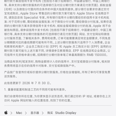
期付款方案由信用卡发卡机构 (包括但不限于招商银行、中国建设银行、中国工商银行
等，具体支持分期付款服务的可选择银行及对应分期付款方案请见付款页面)、蚂蚁金服
(花呗) 以及微信分付面向符合条件的中国大陆居民提供。部分银行会要求你通过支付
宝完成购买。Apple Store 零售店的分期付款方案可能与 Apple Store 在线商店不
同，请到店咨询 Specialist 专家。所有银行信用卡分期均需经你的信用卡发卡机构批
准；对于花呗分期，需经蚂蚁金服批准；对于微信分付分期，需经微信分付批准。如果你选
择的分期付款方案未获得信用卡发卡机构、蚂蚁金服或微信分付的批准，Apple 将不会
被告知原因。请参阅信用卡发卡机构 (包括但不限于招商银行、中国建设银行、中国工商
银行等，具体支持分期付款服务的可选择银行请见付款页面) 网站、支付宝网站和微信
分付服务页面，了解相关条件、费用和收费。订单可能需要满足特定金额要求，不同免息
分期期数对应的最低限额可能有所不同。上述分期付款服务只适用于个人消费者。企业
和教育机构客户、企业员工购买计划 (EPP) 和 Apple 员工购买计划 (EPP) 适用的分
期付款方案可能与上述方案不同，详情请参见教育商店、EPP 在线商店和企业商店。公
司信用卡无资格申请分期。招商银行分期付款单笔订单最高限额为 RMB 150000。
当商品有货并/或发货时，购物金额将计入你的信用卡、支付宝或微信分付账单。相关财
务费用将显示在你的信用卡对账单、支付宝或微信账户中。
产品按广告宣传价或标价提供分期付款服务。价格包含增值税。所有订单均可享受免费
送货服务。
此信息更新于 2026 年 7 月 30 日。
1. 重量依配置和制造工艺的不同而可能有所差异。
我们会使用你所在位置，为你更快显示送货选项。我们通过你的 IP 地址，或者你在上次
访问 Apple 网站时输入的位置信息，找到了你的位置。
Mac
显示器
购买 Studio Display