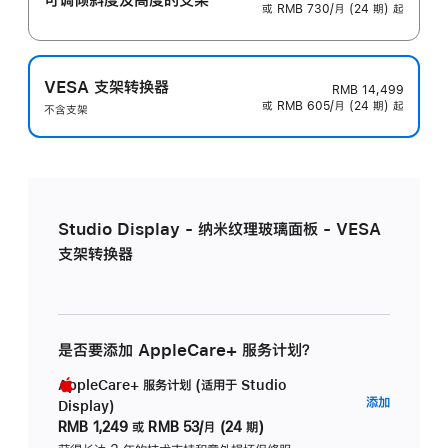
或 RMB 730/月 (24 期) 起
VESA 支架转换器
RMB 14,499
或 RMB 605/月 (24 期) 起
不含支架
Studio Display - 纳米纹理玻璃面板 - VESA
支架转换器
是否要添加 AppleCare+ 服务计划？
AppleCare+ 服务计划 (适用于 Studio
AppleC
添加
Display)
服
RMB 1,249
或
RMB 53/月 (24 期)