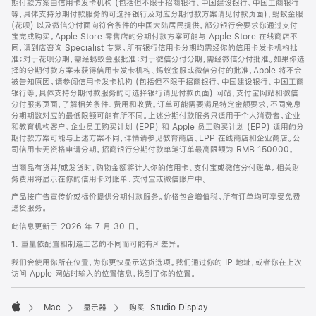
期付款方案由信用卡发卡机构 (包括但不限于招商银行、中国建设银行、中国工商银行
等，具体支持分期付款服务的可选择银行及对应分期付款方案请见付款页面)、蚂蚁金服
(花呗) 以及微信分付面向符合条件的中国大陆居民提供。部分银行会要求你通过支付
宝完成购买。Apple Store 零售店的分期付款方案可能与 Apple Store 在线商店不
同，请到店咨询 Specialist 专家。所有银行信用卡分期均需经你的信用卡发卡机构批
准；对于花呗分期，需经蚂蚁金服批准；对于微信分付分期，需经微信分付批准。如果你选
择的分期付款方案未获得信用卡发卡机构、蚂蚁金服或微信分付的批准，Apple 将不会
被告知原因。请参阅信用卡发卡机构 (包括但不限于招商银行、中国建设银行、中国工商
银行等，具体支持分期付款服务的可选择银行请见付款页面) 网站、支付宝网站和微信
分付服务页面，了解相关条件、费用和收费。订单可能需要满足特定金额要求，不同免息
分期期数对应的最低限额可能有所不同。上述分期付款服务只适用于个人消费者。企业
和教育机构客户、企业员工购买计划 (EPP) 和 Apple 员工购买计划 (EPP) 适用的分
期付款方案可能与上述方案不同，详情请参见教育商店、EPP 在线商店和企业商店。公
司信用卡无资格申请分期。招商银行分期付款单笔订单最高限额为 RMB 150000。
当商品有货并/或发货时，购物金额将计入你的信用卡、支付宝或微信分付账单。相关财
务费用将显示在你的信用卡对账单、支付宝或微信账户中。
产品按广告宣传价或标价提供分期付款服务。价格包含增值税。所有订单均可享受免费
送货服务。
此信息更新于 2026 年 7 月 30 日。
1. 重量依配置和制造工艺的不同而可能有所差异。
我们会使用你所在位置，为你更快显示送货选项。我们通过你的 IP 地址，或者你在上次
访问 Apple 网站时输入的位置信息，找到了你的位置。
Mac
显示器
购买 Studio Display