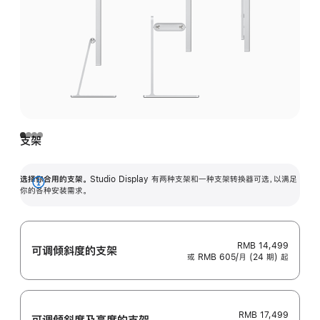
支架
选择你合用的支架。
Studio Display 有两种支架和一种支架转换器可选，以满足
展
你的各种安装需求。
开
RMB 14,499
可调倾斜度的支架
或 RMB 605/月 (24 期) 起
RMB 17,499
可调倾斜度及高‍度的支‍架