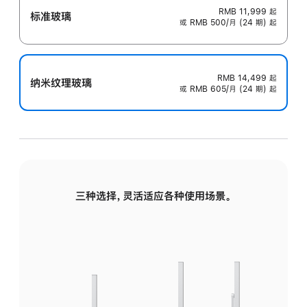
RMB 11,999
起
标准玻璃
或 RMB 500/月 (24 期) 起
RMB 14,499
起
纳米纹理玻璃
或 RMB 605/月 (24 期) 起
三种选择，灵活适应各种使用场景。
标