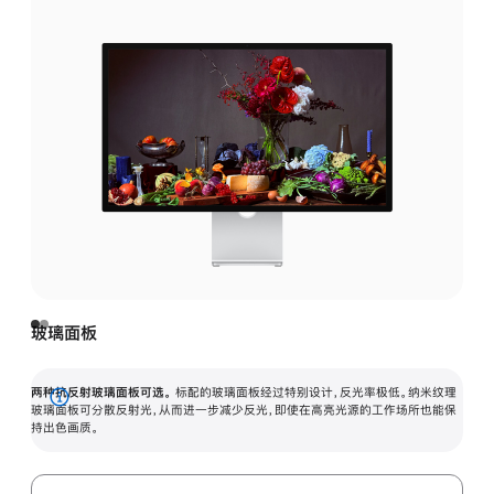
玻璃面板
两种抗反射玻璃面板可选。
标配的玻璃面板经过特别设计，反光率极低。纳米纹理
展
玻璃面板可分散反射光，从而进一步减少反光，即使在高亮光源的工作场所也能保
持出色画质。
开