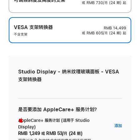
或 RMB 730/月 (24 期) 起
VESA 支架转换器
RMB 14,499
或 RMB 605/月 (24 期) 起
不含支架
Studio Display - 纳米纹理玻璃面板 - VESA
支架转换器
是否要添加 AppleCare+ 服务计划？
AppleCare+ 服务计划 (适用于 Studio
AppleC
添加
Display)
服
RMB 1,249
或
RMB 53/月 (24 期)