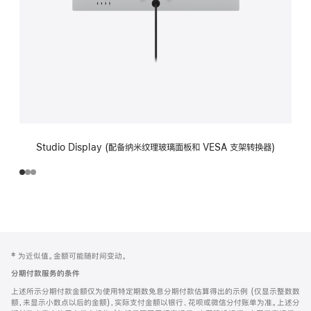
Studio Display (配备纳米纹理玻璃面板和 VESA 支架转换器)
网
脚
‡ 为近似值。金额可能随时间变动。
注
页
分期付款服务的条件
页
上述所示分期付款金额仅为使用特定期数免息分期付款估算得出的示例 (仅显示整数数
脚
额，未显示小数点以后的金额)，实际支付金额以银行、花呗或微信分付账单为准。上述分