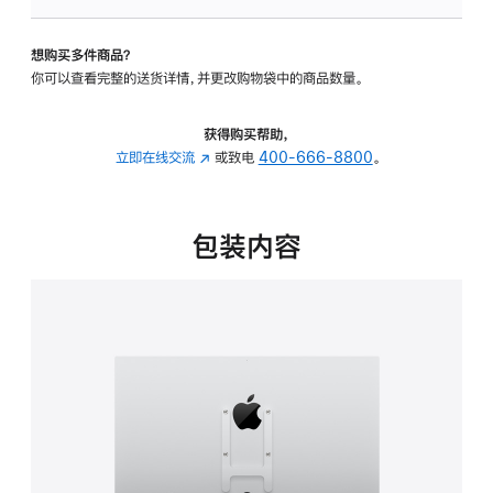
板
-
想购买多件商品？
VESA
你可以查看完整的送货详情，并更改购物袋中的商品数量。
支
架
转
获得购买帮助，
换
立即在线交流
(在
或致电
400-666-8800
。
器
新
的
窗
分
口
包装内容
期
中
付
打
款
开)
选
项)