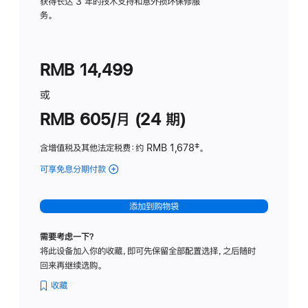
务
获得长达 3 年的技术支持和意外损坏保修服
务。
计
划
(适
RMB 14,499
用
于
或
Studio
RMB 605/月 (24 期)
Display
含增值税及其他法定税费
：约 RMB 1,678
脚
‡。
注
可享免息分期付款
(Studio
Display
-
添加到购物袋
纳
米
需要考虑一下？
纹
将此设备加入你的收藏，即可先保留全部配置选择，之后随时
理
回来再继续选购。
玻
璃
收藏
面