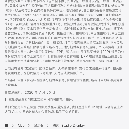
期付款方案由信用卡发卡机构 (包括但不限于招商银行、中国建设银行、中国工商银行
等，具体支持分期付款服务的可选择银行及对应分期付款方案请见付款页面)、蚂蚁金服
(花呗) 以及微信分付面向符合条件的中国大陆居民提供。部分银行会要求你通过支付
宝完成购买。Apple Store 零售店的分期付款方案可能与 Apple Store 在线商店不
同，请到店咨询 Specialist 专家。所有银行信用卡分期均需经你的信用卡发卡机构批
准；对于花呗分期，需经蚂蚁金服批准；对于微信分付分期，需经微信分付批准。如果你选
择的分期付款方案未获得信用卡发卡机构、蚂蚁金服或微信分付的批准，Apple 将不会
被告知原因。请参阅信用卡发卡机构 (包括但不限于招商银行、中国建设银行、中国工商
银行等，具体支持分期付款服务的可选择银行请见付款页面) 网站、支付宝网站和微信
分付服务页面，了解相关条件、费用和收费。订单可能需要满足特定金额要求，不同免息
分期期数对应的最低限额可能有所不同。上述分期付款服务只适用于个人消费者。企业
和教育机构客户、企业员工购买计划 (EPP) 和 Apple 员工购买计划 (EPP) 适用的分
期付款方案可能与上述方案不同，详情请参见教育商店、EPP 在线商店和企业商店。公
司信用卡无资格申请分期。招商银行分期付款单笔订单最高限额为 RMB 150000。
当商品有货并/或发货时，购物金额将计入你的信用卡、支付宝或微信分付账单。相关财
务费用将显示在你的信用卡对账单、支付宝或微信账户中。
产品按广告宣传价或标价提供分期付款服务。价格包含增值税。所有订单均可享受免费
送货服务。
此信息更新于 2026 年 7 月 30 日。
1. 重量依配置和制造工艺的不同而可能有所差异。
我们会使用你所在位置，为你更快显示送货选项。我们通过你的 IP 地址，或者你在上次
访问 Apple 网站时输入的位置信息，找到了你的位置。
Mac
显示器
购买 Studio Display