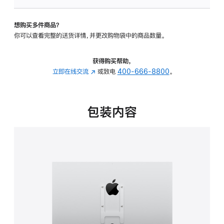
板
-
想购买多件商品？
VESA
你可以查看完整的送货详情，并更改购物袋中的商品数量。
支
架
转
获得购买帮助，
换
立即在线交流
(在
或致电
400-666-8800
。
器
新
的
窗
分
口
包装内容
期
中
付
打
款
开)
选
项)