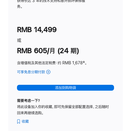
务
获得长达 3 年的技术支持和意外损坏保修服
务。
计
划
(适
RMB 14,499
用
于
或
Studio
RMB 605/月 (24 期)
Display
含增值税及其他法定税费
：约 RMB 1,678
脚
‡。
注
可享免息分期付款
(Studio
Display
-
添加到购物袋
纳
米
需要考虑一下？
纹
将此设备加入你的收藏，即可先保留全部配置选择，之后随时
理
回来再继续选购。
玻
璃
收藏
面