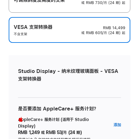
或 RMB 730/月 (24 期) 起
VESA 支架转换器
RMB 14,499
或 RMB 605/月 (24 期) 起
不含支架
Studio Display - 纳米纹理玻璃面板 - VESA
支架转换器
是否要添加 AppleCare+ 服务计划？
AppleCare+ 服务计划 (适用于 Studio
AppleC
添加
Display)
服
RMB 1,249
或
RMB 53/月 (24 期)