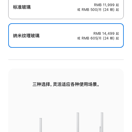
RMB 11,999
起
标准玻璃
或 RMB 500/月 (24 期) 起
RMB 14,499
起
纳米纹理玻璃
或 RMB 605/月 (24 期) 起
三种选择，灵活适应各种使用场景。
标