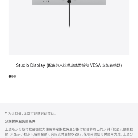
Studio Display (配备纳米纹理玻璃面板和 VESA 支架转换器)
网
脚
‡ 为近似值。金额可能随时间变动。
注
页
分期付款服务的条件
页
上述所示分期付款金额仅为使用特定期数免息分期付款估算得出的示例 (仅显示整数数
脚
额，未显示小数点以后的金额)，实际支付金额以银行、花呗或微信分付账单为准。上述分