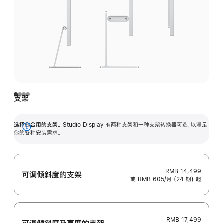
支架
选择你合用的支架。
Studio Display 有两种支架和一种支架转换器可选，以满足
展
你的各种安装需求。
开
RMB 14,499
可调倾斜度的支架
或 RMB 605/月 (24 期) 起
RMB 17,499
可调倾斜度及高‍度的支‍架