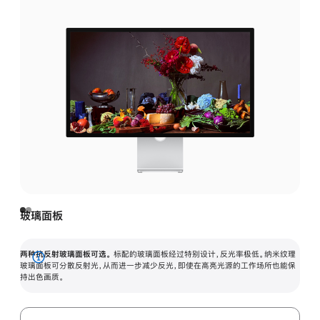
玻璃面板
两种抗反射玻璃面板可选。
标配的玻璃面板经过特别设计，反光率极低。纳米纹理
展
玻璃面板可分散反射光，从而进一步减少反光，即使在高亮光源的工作场所也能保
持出色画质。
开