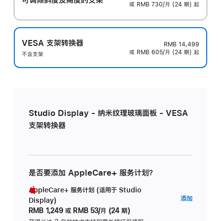
或 RMB 730/月 (24 期) 起
VESA 支架转换器
RMB 14,499
或 RMB 605/月 (24 期) 起
不含支架
Studio Display - 纳米纹理玻璃面板 - VESA
支架转换器
是否要添加 AppleCare+ 服务计划？
AppleCare+ 服务计划 (适用于 Studio
AppleC
添加
Display)
服
RMB 1,249
或
RMB 53/月 (24 期)