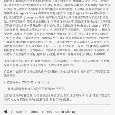
期付款方案由信用卡发卡机构 (包括但不限于招商银行、中国建设银行、中国工商银行
等，具体支持分期付款服务的可选择银行及对应分期付款方案请见付款页面)、蚂蚁金服
(花呗) 以及微信分付面向符合条件的中国大陆居民提供。部分银行会要求你通过支付
宝完成购买。Apple Store 零售店的分期付款方案可能与 Apple Store 在线商店不
同，请到店咨询 Specialist 专家。所有银行信用卡分期均需经你的信用卡发卡机构批
准；对于花呗分期，需经蚂蚁金服批准；对于微信分付分期，需经微信分付批准。如果你选
择的分期付款方案未获得信用卡发卡机构、蚂蚁金服或微信分付的批准，Apple 将不会
被告知原因。请参阅信用卡发卡机构 (包括但不限于招商银行、中国建设银行、中国工商
银行等，具体支持分期付款服务的可选择银行请见付款页面) 网站、支付宝网站和微信
分付服务页面，了解相关条件、费用和收费。订单可能需要满足特定金额要求，不同免息
分期期数对应的最低限额可能有所不同。上述分期付款服务只适用于个人消费者。企业
和教育机构客户、企业员工购买计划 (EPP) 和 Apple 员工购买计划 (EPP) 适用的分
期付款方案可能与上述方案不同，详情请参见教育商店、EPP 在线商店和企业商店。公
司信用卡无资格申请分期。招商银行分期付款单笔订单最高限额为 RMB 150000。
当商品有货并/或发货时，购物金额将计入你的信用卡、支付宝或微信分付账单。相关财
务费用将显示在你的信用卡对账单、支付宝或微信账户中。
产品按广告宣传价或标价提供分期付款服务。价格包含增值税。所有订单均可享受免费
送货服务。
此信息更新于 2026 年 7 月 30 日。
1. 重量依配置和制造工艺的不同而可能有所差异。
我们会使用你所在位置，为你更快显示送货选项。我们通过你的 IP 地址，或者你在上次
访问 Apple 网站时输入的位置信息，找到了你的位置。
Mac
显示器
购买 Studio Display