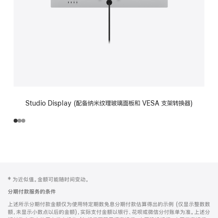
Studio Display (配备纳米纹理玻璃面板和 VESA 支架转换器)
网
脚
‡ 为近似值。金额可能随时间变动。
注
页
分期付款服务的条件
页
上述所示分期付款金额仅为使用特定期数免息分期付款估算得出的示例 (仅显示整数数
脚
额，未显示小数点以后的金额)，实际支付金额以银行、花呗或微信分付账单为准。上述分