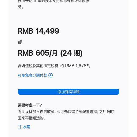
务
获得长达 3 年的技术支持和意外损坏保修服
务。
计
划
(适
RMB 14,499
用
于
或
Studio
RMB 605/月 (24 期)
Display
含增值税及其他法定税费
：约 RMB 1,678
脚
‡。
注
可享免息分期付款
(Studio
Display
-
添加到购物袋
纳
米
需要考虑一下？
纹
将此设备加入你的收藏，即可先保留全部配置选择，之后随时
理
回来再继续选购。
玻
璃
收藏
面