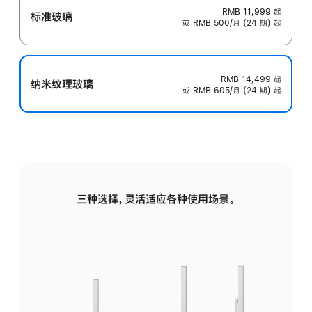
RMB 11,999
起
标准玻璃
或 RMB 500/月 (24 期) 起
RMB 14,499
起
纳米纹理玻璃
或 RMB 605/月 (24 期) 起
三种选择，灵活适应各种使用场景。
标