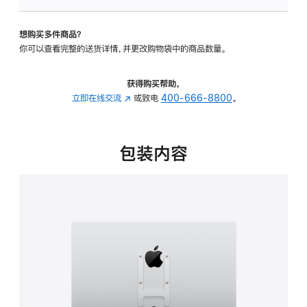
板
-
想购买多件商品？
VESA
你可以查看完整的送货详情，并更改购物袋中的商品数量。
支
架
转
获得购买帮助，
换
立即在线交流
(在
或致电
400-666-8800
。
器
新
的
窗
分
口
包装内容
期
中
付
打
款
开)
选
项)