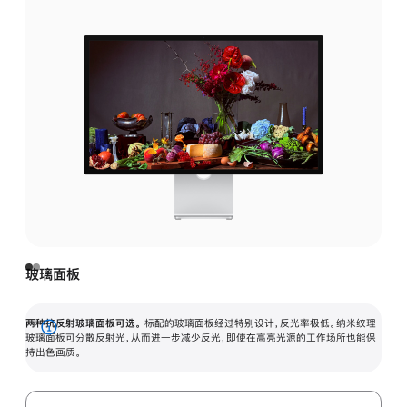
玻璃面板
两种抗反射玻璃面板可选。
标配的玻璃面板经过特别设计，反光率极低。纳米纹理
展
玻璃面板可分散反射光，从而进一步减少反光，即使在高亮光源的工作场所也能保
持出色画质。
开