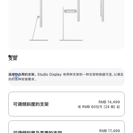
支架
选择你合用的支架。
Studio Display 有两种支架和一种支架转换器可选，以满足
展
你的各种安装需求。
开
RMB 14,499
可调倾斜度的支架
或 RMB 605/月 (24 期) 起
RMB 17,499
可调倾斜度及高‍度的支‍架