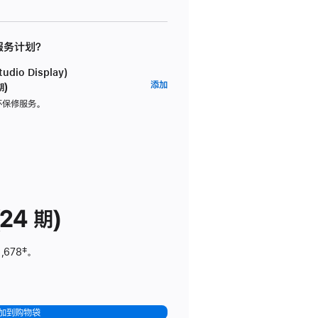
 服务计划？
dio Display)
AppleCare+
添加
期)
服
坏保修服务。
务
计
划
(适
用
于
24 期)
Studio
Display)
,678
脚
‡。
注
加到购物袋