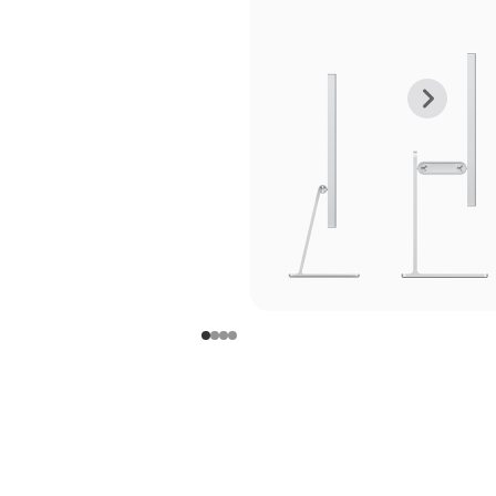
上
下
一
一
张
张
图
图
库
库
图
图
片
片
-
-
支
支
架
架