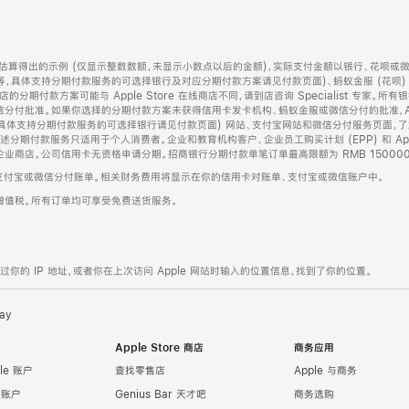
算得出的示例 (仅显示整数数额，未显示小数点以后的金额)，实际支付金额以银行、花呗或
等，具体支持分期付款服务的可选择银行及对应分期付款方案请见付款页面)、蚂蚁金服 (花呗
售店的分期付款方案可能与 Apple Store 在线商店不同，请到店咨询 Specialist 专
分付批准。如果你选择的分期付款方案未获得信用卡发卡机构、蚂蚁金服或微信分付的批准，Ap
具体支持分期付款服务的可选择银行请见付款页面) 网站、支付宝网站和微信分付服务页面，
期付款服务只适用于个人消费者。企业和教育机构客户、企业员工购买计划 (EPP) 和 Appl
企业商店。公司信用卡无资格申请分期。招商银行分期付款单笔订单最高限额为 RMB 150000
支付宝或微信分付账单。相关财务费用将显示在你的信用卡对账单、支付宝或微信账户中。
增值税。所有订单均可享受免费送货服务。
的 IP 地址，或者你在上次访问 Apple 网站时输入的位置信息，找到了你的位置。
ay
Apple Store 商店
商务应用
le 账户
查找零售店
Apple 与商务
e 账户
Genius Bar 天才吧
商务选购