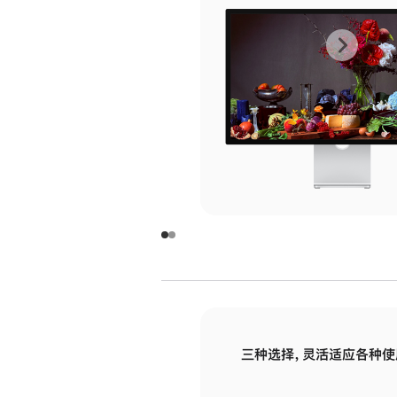
上
下
一
一
张
张
图
图
库
库
图
图
片
片
-
-
玻
玻
璃
璃
三种选择，灵活适应各种使
面
面
板
板