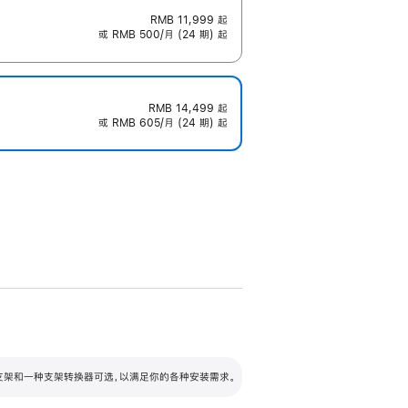
RMB 11,999
起
或 RMB 500/月 (24 期) 起
RMB 14,499
起
或 RMB 605/月 (24 期) 起
配可调倾斜度及高度的支架，额外增加 105
VESA 支架转换器
 有两种支架和一种支架转换器可选，以满足你的各种安装需求。
毫米的高度调节范围。
容的支架 (未随附)