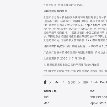
网
脚
‡ 为近似值。金额可能随时间变动。
注
页
分期付款服务的条件
页
上述所示分期付款金额仅为使用特定期数免息分期付款估
脚
(包括但不限于招商银行、中国建设银行、中国工商银行
银行会要求你通过支付宝完成购买。Apple Store 零
呗分期，需经蚂蚁金服批准；对于微信分付分期，需经微信
括但不限于招商银行、中国建设银行、中国工商银行等，
求，不同免息分期期数对应的最低限额可能有所不同。上述分
上述方案不同，详情请参见教育商店、EPP 在线商店和
当商品有货并/或发货时，购物金额将计入你的信用卡、
产品按广告宣传价或标价提供分期付款服务。价格包含
此信息更新于 2026 年 7 月 30 日。
1. 重量依配置和制造工艺的不同而可能有所差异。
我们会使用你所在位置，为你更快显示送货选项。我们通过你
Mac
显示器
购买 Studio Displ
Apple
选购及了解
账户
商店
管理你的 App
Mac
Apple Stor