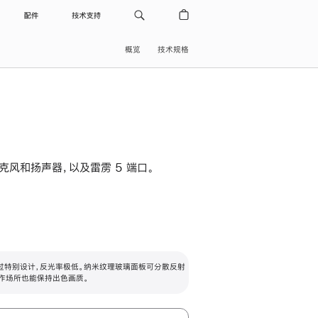
配件
技术支持
概览
技术规格
级麦克风和扬声器，以及雷雳 5 端口。
过特别设计，反光率极低。纳米纹理玻璃面板可分散反射
作场所也能保持出色画质。