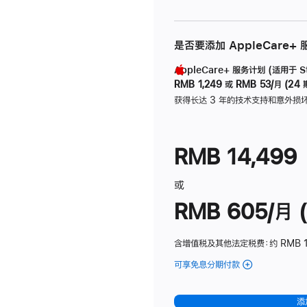
是否要添加 AppleCare+
AppleCare+ 服务计划 (适用于 Stu
RMB 1,249
或
RMB 53/月 (24 
获得长达 3 年的技术支持和意外损
RMB 14,499
或
RMB 605/月 (
含增值税及其他法定税费
：约 RMB 1
可享免息分期付款
(Studio
Display
-
添