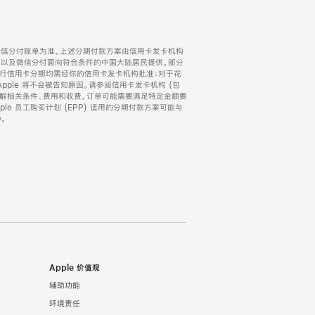
微信分付账单为准。上述分期付款方案由信用卡发卡机构
) 以及微信分付面向符合条件的中国大陆居民提供。部分
家。所有银行信用卡分期均需经你的信用卡发卡机构批准；对于花
ple 将不会被告知原因。请参阅信用卡发卡机构 (包
了解相关条件、费用和收费。订单可能需要满足特定金额要
e 员工购买计划 (EPP) 适用的分期付款方案可能与
。
Apple 价值观
辅助功能
环境责任