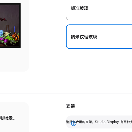
标准玻璃
纳米纹理玻璃
支架
用场景。
标配可调倾斜度的支架，提供 30 度的倾斜度
选
选择你合用的支架。
Studio Display
调节范围。
展