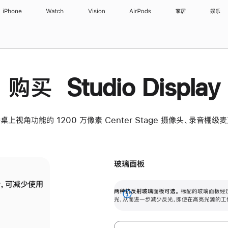
iPhone
Watch
Vision
AirPods
家居
娱乐
购买 Studio Display
桌上视角功能的 1200 万像素 Center Stage 摄像头、录音棚
玻璃面板
，可减少使用
纳米纹理玻璃面板可进一步减少反光，即使在
两种抗反射玻璃面板可选。
标配的玻璃面板经
。
有高亮光源的场所使用，也能保持出色画质。
展
光，从而进一步减少反光，即使在高亮光源的工
开