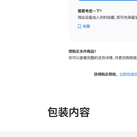
纳
米
需要考虑一下？
纹
将此设备加入你的收藏，即可先保留
理
玻
收藏
璃
面
板
想购买多件商品？
-
你可以查看完整的送货详情，并更改购物袋
VESA
支
架
获得购买帮助，
立即在线
转
换
器
的
分
包装内容
期
付
款
选
项)