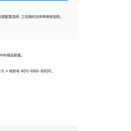
全部配置选择，之后随时回来再继续选购。
中的商品数量。
交流
(在
或致电
400-666-8800。
新
窗
口
中
打
开)