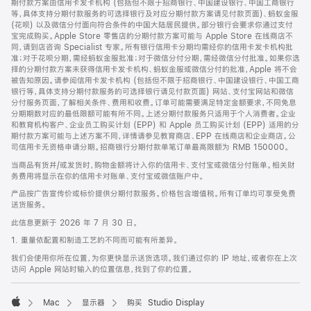
期付款方案由信用卡发卡机构 (包括但不限于招商银行、中国建设银行、中国工商银行
等，具体支持分期付款服务的可选择银行及对应分期付款方案请见付款页面)、蚂蚁金服
(花呗) 以及微信分付面向符合条件的中国大陆居民提供。部分银行会要求你通过支付
宝完成购买。Apple Store 零售店的分期付款方案可能与 Apple Store 在线商店不
同，请到店咨询 Specialist 专家。所有银行信用卡分期均需经你的信用卡发卡机构批
准；对于花呗分期，需经蚂蚁金服批准；对于微信分付分期，需经微信分付批准。如果你选
择的分期付款方案未获得信用卡发卡机构、蚂蚁金服或微信分付的批准，Apple 将不会
被告知原因。请参阅信用卡发卡机构 (包括但不限于招商银行、中国建设银行、中国工商
银行等，具体支持分期付款服务的可选择银行请见付款页面) 网站、支付宝网站和微信
分付服务页面，了解相关条件、费用和收费。订单可能需要满足特定金额要求，不同免息
分期期数对应的最低限额可能有所不同。上述分期付款服务只适用于个人消费者。企业
和教育机构客户、企业员工购买计划 (EPP) 和 Apple 员工购买计划 (EPP) 适用的分
期付款方案可能与上述方案不同，详情请参见教育商店、EPP 在线商店和企业商店。公
司信用卡无资格申请分期。招商银行分期付款单笔订单最高限额为 RMB 150000。
当商品有货并/或发货时，购物金额将计入你的信用卡、支付宝或微信分付账单。相关财
务费用将显示在你的信用卡对账单、支付宝或微信账户中。
产品按广告宣传价或标价提供分期付款服务。价格包含增值税。所有订单均可享受免费
送货服务。
此信息更新于 2026 年 7 月 30 日。
1. 重量依配置和制造工艺的不同而可能有所差异。
我们会使用你所在位置，为你更快显示送货选项。我们通过你的 IP 地址，或者你在上次
访问 Apple 网站时输入的位置信息，找到了你的位置。
Mac
显示器
购买 Studio Display