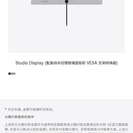
Studio Display (配备纳米纹理玻璃面板和 VESA 支架转换器)
网
脚
‡ 为近似值。金额可能随时间变动。
注
页
分期付款服务的条件
页
上述所示分期付款金额仅为使用特定期数免息分期付款估算得出的示例 (仅显示整数数
脚
额，未显示小数点以后的金额)，实际支付金额以银行、花呗或微信分付账单为准。上述分