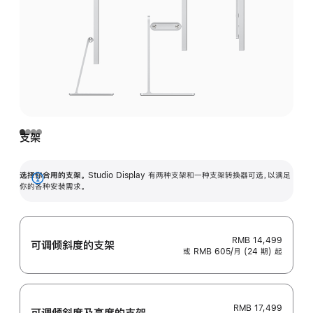
支架
选择你合用的支架。
Studio Display 有两种支架和一种支架转换器可选，以满足
展
你的各种安装需求。
开
RMB 14,499
可调倾斜度的支架
或 RMB 605/月 (24 期) 起
RMB 17,499
可调倾斜度及高‍度的支‍架