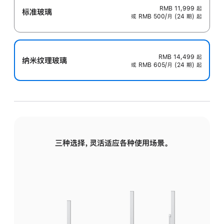
RMB 11,999
起
标准玻璃
或 RMB 500/月 (24 期) 起
RMB 14,499
起
纳米纹理玻璃
或 RMB 605/月 (24 期) 起
三种选择，灵活适应各种使用场景。
标