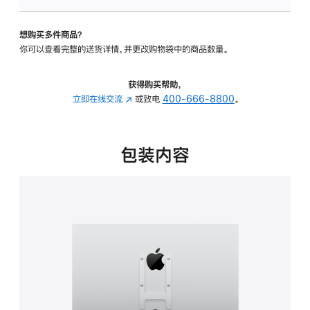
板
-
想购买多件商品？
VESA
你可以查看完整的送货详情，并更改购物袋中的商品数量。
支
架
转
获得购买帮助，
换
立即在线交流
(在
或致电
400-666-8800
。
器
新
的
窗
分
口
包装内容
期
中
付
打
款
开)
选
项)