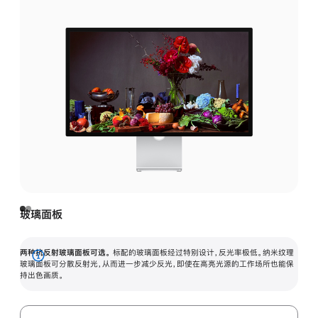
玻璃面板
两种抗反射玻璃面板可选。
标配的玻璃面板经过特别设计，反光率极低。纳米纹理
展
玻璃面板可分散反射光，从而进一步减少反光，即使在高亮光源的工作场所也能保
持出色画质。
开