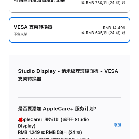
或 RMB 730/月 (24 期) 起
VESA 支架转换器
RMB 14,499
或 RMB 605/月 (24 期) 起
不含支架
Studio Display - 纳米纹理玻璃面板 - VESA
支架转换器
是否要添加 AppleCare+ 服务计划？
AppleCare+ 服务计划 (适用于 Studio
AppleC
添加
Display)
服
RMB 1,249
或
RMB 53/月 (24 期)