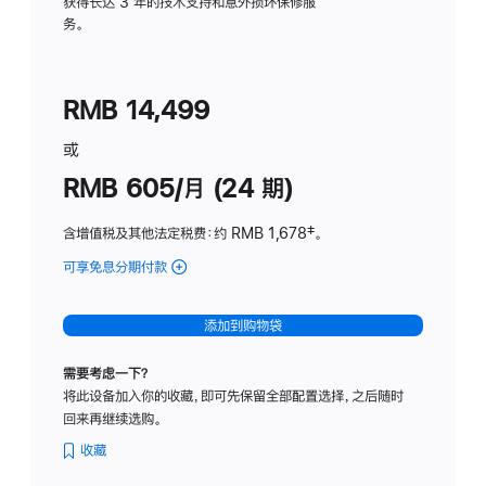
务
获得长达 3 年的技术支持和意外损坏保修服
务。
计
划
(适
RMB 14,499
用
于
或
Studio
RMB 605/月 (24 期)
Display
含增值税及其他法定税费
：约 RMB 1,678
脚
‡。
注
可享免息分期付款
(Studio
Display
-
添加到购物袋
纳
米
需要考虑一下？
纹
将此设备加入你的收藏，即可先保留全部配置选择，之后随时
理
回来再继续选购。
玻
璃
收藏
面