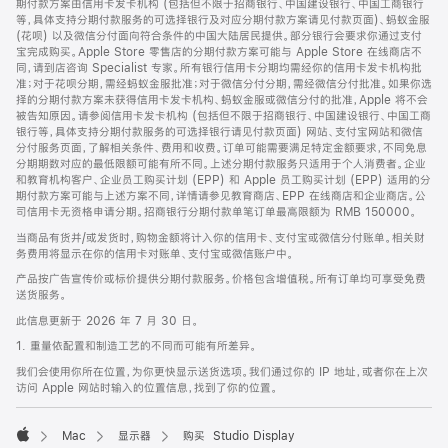
期付款方案由信用卡发卡机构 (包括但不限于招商银行、中国建设银行、中国工商银行
等，具体支持分期付款服务的可选择银行及对应分期付款方案请见付款页面)、蚂蚁金服
(花呗) 以及微信分付面向符合条件的中国大陆居民提供。部分银行会要求你通过支付
宝完成购买。Apple Store 零售店的分期付款方案可能与 Apple Store 在线商店不
同，请到店咨询 Specialist 专家。所有银行信用卡分期均需经你的信用卡发卡机构批
准；对于花呗分期，需经蚂蚁金服批准；对于微信分付分期，需经微信分付批准。如果你选
择的分期付款方案未获得信用卡发卡机构、蚂蚁金服或微信分付的批准，Apple 将不会
被告知原因。请参阅信用卡发卡机构 (包括但不限于招商银行、中国建设银行、中国工商
银行等，具体支持分期付款服务的可选择银行请见付款页面) 网站、支付宝网站和微信
分付服务页面，了解相关条件、费用和收费。订单可能需要满足特定金额要求，不同免息
分期期数对应的最低限额可能有所不同。上述分期付款服务只适用于个人消费者。企业
和教育机构客户、企业员工购买计划 (EPP) 和 Apple 员工购买计划 (EPP) 适用的分
期付款方案可能与上述方案不同，详情请参见教育商店、EPP 在线商店和企业商店。公
司信用卡无资格申请分期。招商银行分期付款单笔订单最高限额为 RMB 150000。
当商品有货并/或发货时，购物金额将计入你的信用卡、支付宝或微信分付账单。相关财
务费用将显示在你的信用卡对账单、支付宝或微信账户中。
产品按广告宣传价或标价提供分期付款服务。价格包含增值税。所有订单均可享受免费
送货服务。
此信息更新于 2026 年 7 月 30 日。
1. 重量依配置和制造工艺的不同而可能有所差异。
我们会使用你所在位置，为你更快显示送货选项。我们通过你的 IP 地址，或者你在上次
访问 Apple 网站时输入的位置信息，找到了你的位置。
Mac
显示器
购买 Studio Display