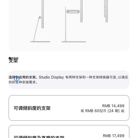
支架
选择你合用的支架。
Studio Display 有两种支架和一种支架转换器可选，以满足
展
你的各种安装需求。
开
RMB 14,499
可调倾斜度的支架
或 RMB 605/月 (24 期) 起
RMB 17,499
可调倾斜度及高‍度的支‍架