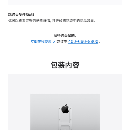
板
-
想购买多件商品？
VESA
你可以查看完整的送货详情，并更改购物袋中的商品数量。
支
架
转
获得购买帮助，
换
立即在线交流
(在
或致电
400-666-8800
。
器
新
的
窗
分
口
包装内容
期
中
付
打
款
开)
选
项)