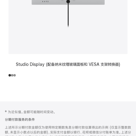
Studio Display (配备纳米纹理玻璃面板和 VESA 支架转换器)
网
脚
‡ 为近似值。金额可能随时间变动。
注
页
分期付款服务的条件
页
上述所示分期付款金额仅为使用特定期数免息分期付款估算得出的示例 (仅显示整数数
脚
额，未显示小数点以后的金额)，实际支付金额以银行、花呗或微信分付账单为准。上述分