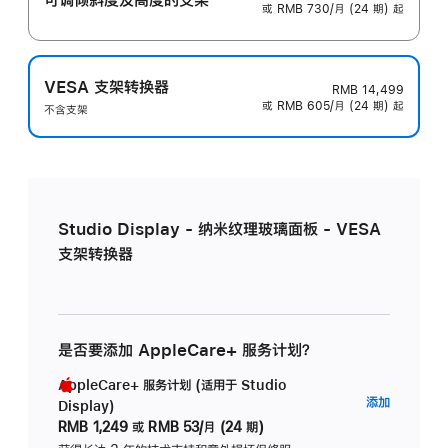
或 RMB 730/月 (24 期) 起
VESA 支架转换器
RMB 14,499
或 RMB 605/月 (24 期) 起
不含支架
Studio Display - 纳米纹理玻璃面板 - VESA
支架转换器
是否要添加 AppleCare+ 服务计划？
AppleCare+ 服务计划 (适用于 Studio
AppleC
添加
Display)
服
RMB 1,249
或
RMB 53/月 (24 期)