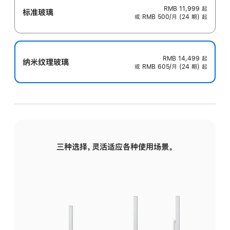
RMB 11,999
起
标准玻璃
或 RMB 500/月 (24 期) 起
RMB 14,499
起
纳米纹理玻璃
或 RMB 605/月 (24 期) 起
三种选择，灵活适应各种使用场景。
标