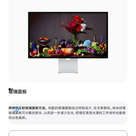
玻璃面板
两种抗反射玻璃面板可选。
标配的玻璃面板经过特别设计，反光率极低。纳米纹理
展
玻璃面板可分散反射光，从而进一步减少反光，即使在高亮光源的工作场所也能保
持出色画质。
开