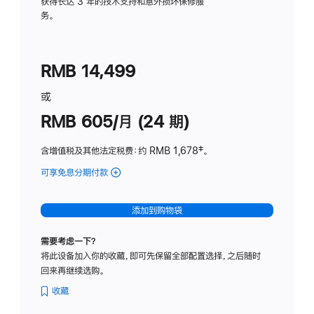
务
获得长达 3 年的技术支持和意外损坏保修服
务。
计
划
(适
RMB 14,499
用
于
或
Studio
RMB 605/月 (24 期)
Display
含增值税及其他法定税费
：约 RMB 1,678
脚
‡。
注
可享免息分期付款
(Studio
Display
-
添加到购物袋
纳
米
需要考虑一下？
纹
将此设备加入你的收藏，即可先保留全部配置选择，之后随时
理
回来再继续选购。
玻
璃
收藏
面