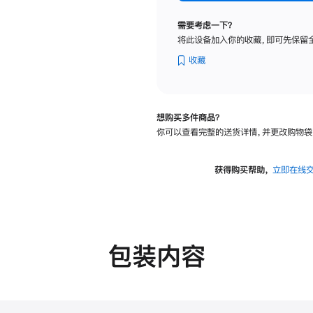
纳
米
需要考虑一下？
纹
将此设备加入你的收藏，即可先保留
理
玻
收藏
璃
面
板
想购买多件商品？
-
你可以查看完整的送货详情，并更改购物袋
VESA
支
架
获得购买帮助，
立即在线
转
换
器
的
分
包装内容
期
付
款
选
项)