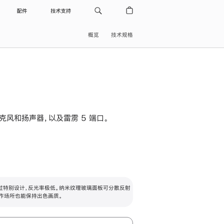
配件
技术支持
概览
技术规格
级麦克风和扬声器，以及雷雳 5 端口。
过特别设计，反光率极低。纳米纹理玻璃面板可分散反射
作场所也能保持出色画质。