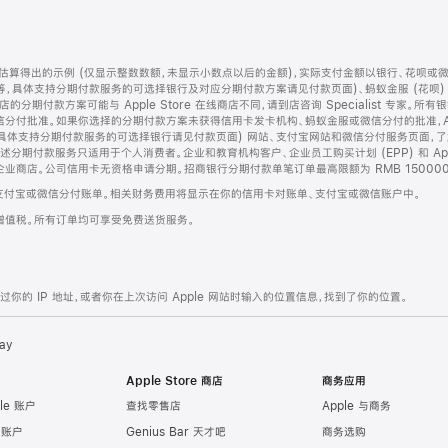
算得出的示例 (仅显示整数数额，未显示小数点以后的金额)，实际支付金额以银行、花呗或
等，具体支持分期付款服务的可选择银行及对应分期付款方案请见付款页面)、蚂蚁金服 (花呗
售店的分期付款方案可能与 Apple Store 在线商店不同，请到店咨询 Specialist 专
分付批准。如果你选择的分期付款方案未获得信用卡发卡机构、蚂蚁金服或微信分付的批准，Ap
具体支持分期付款服务的可选择银行请见付款页面) 网站、支付宝网站和微信分付服务页面，
期付款服务只适用于个人消费者。企业和教育机构客户、企业员工购买计划 (EPP) 和 Appl
企业商店。公司信用卡无资格申请分期。招商银行分期付款单笔订单最高限额为 RMB 150000
支付宝或微信分付账单。相关财务费用将显示在你的信用卡对账单、支付宝或微信账户中。
增值税。所有订单均可享受免费送货服务。
的 IP 地址，或者你在上次访问 Apple 网站时输入的位置信息，找到了你的位置。
ay
Apple Store 商店
商务应用
le 账户
查找零售店
Apple 与商务
e 账户
Genius Bar 天才吧
商务选购