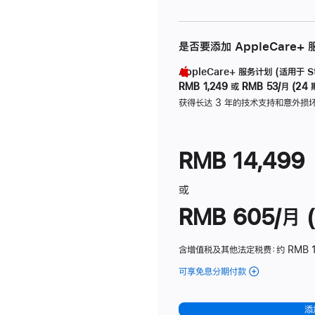
是否要添加 AppleCare+
AppleCare+ 服务计划 (适用于 Stu
RMB 1,249
或
RMB 53/月 (24 
获得长达 3 年的技术支持和意外损
RMB 14,499
或
RMB 605/月 (
含增值税及其他法定税费
：约 RMB 1
可享免息分期付款
(Studio
Display
-
添