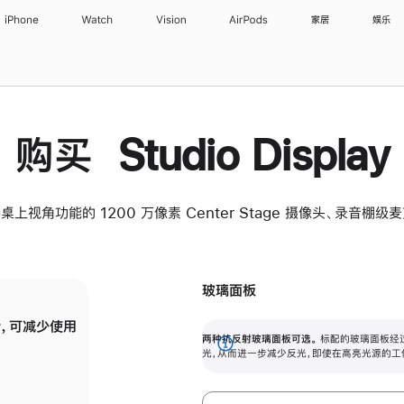
iPhone
Watch
Vision
AirPods
家居
娱乐
购买 Studio Display
桌上视角功能的 1200 万像素 Center Stage 摄像头、录音棚
玻璃面板
，可减少使用
纳米纹理玻璃面板可进一步减少反光，即使在
两种抗反射玻璃面板可选。
标配的玻璃面板经
。
有高亮光源的场所使用，也能保持出色画质。
展
光，从而进一步减少反光，即使在高亮光源的工
开