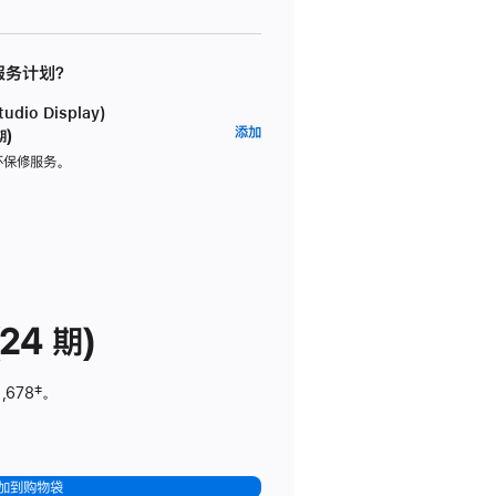
 服务计划？
dio Display)
AppleCare+
添加
期)
服
坏保修服务。
务
计
划
(适
用
于
24 期)
Studio
Display)
,678
脚
‡。
注
加到购物袋