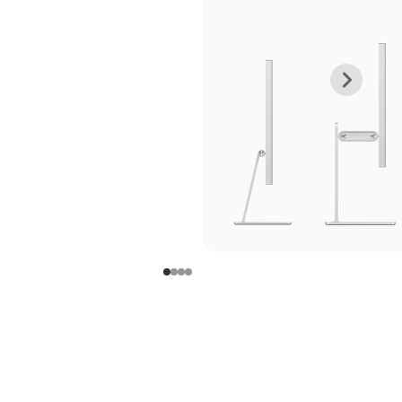
上
下
一
一
张
张
图
图
库
库
图
图
片
片
-
-
支
支
架
架