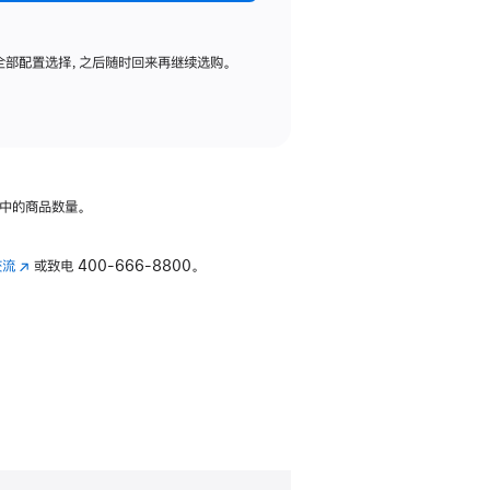
全部配置选择，之后随时回来再继续选购。
中的商品数量。
交流
(在
或致电
400-666-8800。
新
窗
口
中
打
开)