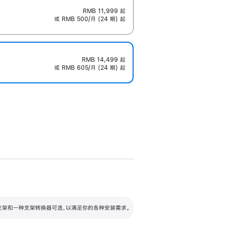
RMB 11,999
起
或 RMB 500/月 (24 期) 起
RMB 14,499
起
或 RMB 605/月 (24 期) 起
配可调倾斜度及高度的支架，额外增加 105
VESA 支架转换器
 有两种支架和一种支架转换器可选，以满足你的各种安装需求。
毫米的高度调节范围。
容的支架 (未随附)