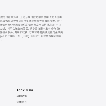
微信分付账单为准。上述分期付款方案由信用卡发卡机构
) 以及微信分付面向符合条件的中国大陆居民提供。部分
家。所有银行信用卡分期均需经你的信用卡发卡机构批准；对于花
ple 将不会被告知原因。请参阅信用卡发卡机构 (包
了解相关条件、费用和收费。订单可能需要满足特定金额要
e 员工购买计划 (EPP) 适用的分期付款方案可能与
。
Apple 价值观
辅助功能
环境责任