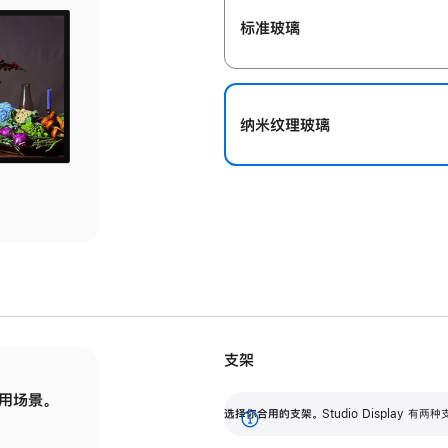
标准玻璃
纳米纹理玻璃
支架
用场景。
标配可调倾斜度的支架，提供 30 度的倾斜度
选
选择你合用的支架。
Studio Display
调节范围。
展