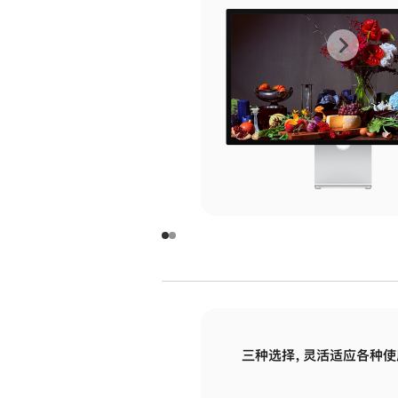
上
下
一
一
张
张
图
图
库
库
图
图
片
片
-
-
玻
玻
璃
璃
三种选择，灵活适应各种使
面
面
板
板