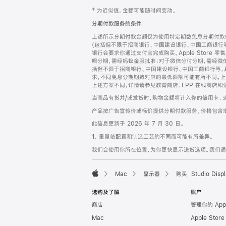
网
脚
‡ 为近似值。金额可能随时间变动。
注
页
分期付款服务的条件
页
上述所示分期付款金额仅为使用特定期数免息分期付款估
脚
(包括但不限于招商银行、中国建设银行、中国工商银行
银行会要求你通过支付宝完成购买。Apple Store 零
呗分期，需经蚂蚁金服批准；对于微信分付分期，需经微信
括但不限于招商银行、中国建设银行、中国工商银行等，
求，不同免息分期期数对应的最低限额可能有所不同。上述分
上述方案不同，详情请参见教育商店、EPP 在线商店和
当商品有货并/或发货时，购物金额将计入你的信用卡、
产品按广告宣传价或标价提供分期付款服务。价格包含
此信息更新于 2026 年 7 月 30 日。
1. 重量依配置和制造工艺的不同而可能有所差异。
我们会使用你所在位置，为你更快显示送货选项。我们通过你
Mac
显示器
购买 Studio Displ
Apple
选购及了解
账户
商店
管理你的 App
Mac
Apple Stor