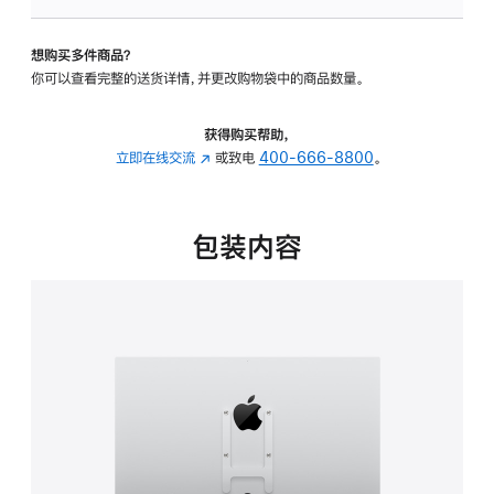
板
-
想购买多件商品？
VESA
你可以查看完整的送货详情，并更改购物袋中的商品数量。
支
架
转
获得购买帮助，
换
立即在线交流
(在
或致电
400-666-8800
。
器
新
的
窗
分
口
包装内容
期
中
付
打
款
开)
选
项)