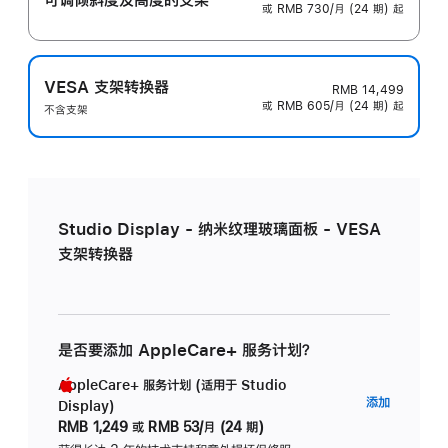
或 RMB 730/月 (24 期) 起
VESA 支架转换器
RMB 14,499
或 RMB 605/月 (24 期) 起
不含支架
Studio Display - 纳米纹理玻璃面板 - VESA
支架转换器
是否要添加 AppleCare+ 服务计划？
AppleCare+ 服务计划 (适用于 Studio
AppleC
添加
Display)
服
RMB 1,249
或
RMB 53/月 (24 期)