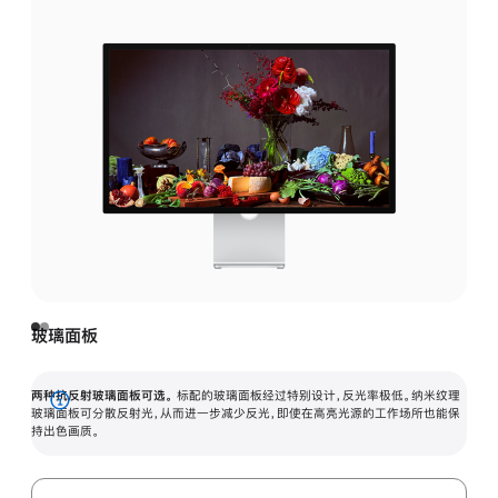
玻璃面板
两种抗反射玻璃面板可选。
标配的玻璃面板经过特别设计，反光率极低。纳米纹理
展
玻璃面板可分散反射光，从而进一步减少反光，即使在高亮光源的工作场所也能保
持出色画质。
开