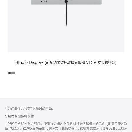
Studio Display (配备纳米纹理玻璃面板和 VESA 支架转换器)
网
脚
‡ 为近似值。金额可能随时间变动。
注
页
分期付款服务的条件
页
上述所示分期付款金额仅为使用特定期数免息分期付款估算得出的示例 (仅显示整数数
脚
额，未显示小数点以后的金额)，实际支付金额以银行、花呗或微信分付账单为准。上述分