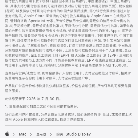
期付款方案由信用卡发卡机构 (包括但不限于招商银行、中国建设银行、中国工商银行
等，具体支持分期付款服务的可选择银行及对应分期付款方案请见付款页面)、蚂蚁金服
(花呗) 以及微信分付面向符合条件的中国大陆居民提供。部分银行会要求你通过支付
宝完成购买。Apple Store 零售店的分期付款方案可能与 Apple Store 在线商店不
同，请到店咨询 Specialist 专家。所有银行信用卡分期均需经你的信用卡发卡机构批
准；对于花呗分期，需经蚂蚁金服批准；对于微信分付分期，需经微信分付批准。如果你选
择的分期付款方案未获得信用卡发卡机构、蚂蚁金服或微信分付的批准，Apple 将不会
被告知原因。请参阅信用卡发卡机构 (包括但不限于招商银行、中国建设银行、中国工商
银行等，具体支持分期付款服务的可选择银行请见付款页面) 网站、支付宝网站和微信
分付服务页面，了解相关条件、费用和收费。订单可能需要满足特定金额要求，不同免息
分期期数对应的最低限额可能有所不同。上述分期付款服务只适用于个人消费者。企业
和教育机构客户、企业员工购买计划 (EPP) 和 Apple 员工购买计划 (EPP) 适用的分
期付款方案可能与上述方案不同，详情请参见教育商店、EPP 在线商店和企业商店。公
司信用卡无资格申请分期。招商银行分期付款单笔订单最高限额为 RMB 150000。
当商品有货并/或发货时，购物金额将计入你的信用卡、支付宝或微信分付账单。相关财
务费用将显示在你的信用卡对账单、支付宝或微信账户中。
产品按广告宣传价或标价提供分期付款服务。价格包含增值税。所有订单均可享受免费
送货服务。
此信息更新于 2026 年 7 月 30 日。
1. 重量依配置和制造工艺的不同而可能有所差异。
我们会使用你所在位置，为你更快显示送货选项。我们通过你的 IP 地址，或者你在上次
访问 Apple 网站时输入的位置信息，找到了你的位置。
Mac
显示器
购买 Studio Display