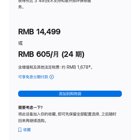
务
获得长达 3 年的技术支持和意外损坏保修服
务。
计
划
(适
RMB 14,499
用
于
或
Studio
RMB 605/月 (24 期)
Display
含增值税及其他法定税费
：约 RMB 1,678
脚
‡。
注
可享免息分期付款
(Studio
Display
-
添加到购物袋
纳
米
需要考虑一下？
纹
将此设备加入你的收藏，即可先保留全部配置选择，之后随时
理
回来再继续选购。
玻
璃
收藏
面