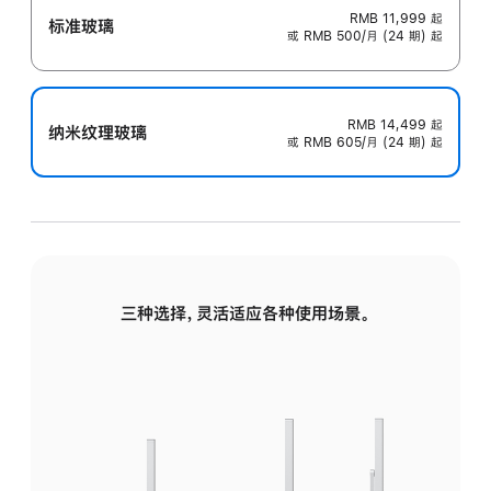
RMB 11,999
起
标准玻璃
或 RMB 500/月 (24 期) 起
RMB 14,499
起
纳米纹理玻璃
或 RMB 605/月 (24 期) 起
三种选择，灵活适应各种使用场景。
标