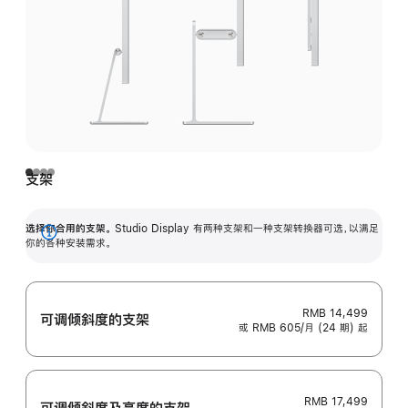
支架
选择你合用的支架。
Studio Display 有两种支架和一种支架转换器可选，以满足
展
你的各种安装需求。
开
RMB 14,499
可调倾斜度的支架
或 RMB 605/月 (24 期) 起
RMB 17,499
可调倾斜度及高‍度的支‍架