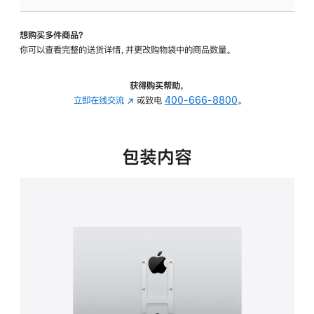
板
-
想购买多件商品？
VESA
你可以查看完整的送货详情，并更改购物袋中的商品数量。
支
架
转
获得购买帮助，
换
立即在线交流
(在
或致电
400-666-8800
。
器
新
的
窗
分
口
包装内容
期
中
付
打
款
开)
选
项)