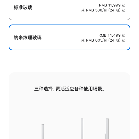
RMB 11,999
起
标准玻璃
或 RMB 500/月 (24 期) 起
RMB 14,499
起
纳米纹理玻璃
或 RMB 605/月 (24 期) 起
三种选择，灵活适应各种使用场景。
标