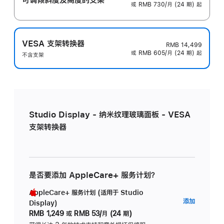
或 RMB 730/月 (24 期) 起
VESA 支架转换器
RMB 14,499
或 RMB 605/月 (24 期) 起
不含支架
Studio Display - 纳米纹理玻璃面板 - VESA
支架转换器
是否要添加 AppleCare+ 服务计划？
AppleCare+ 服务计划 (适用于 Studio
AppleC
添加
Display)
服
RMB 1,249
或
RMB 53/月 (24 期)