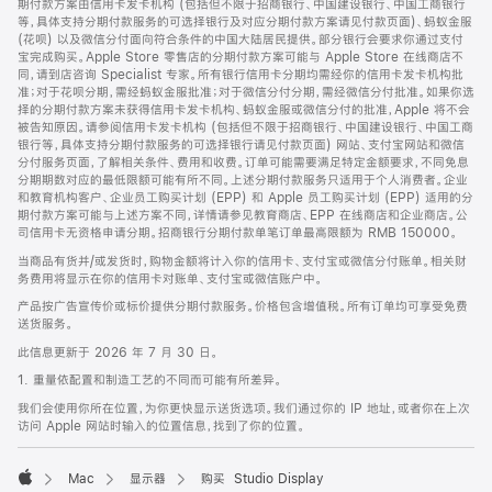
期付款方案由信用卡发卡机构 (包括但不限于招商银行、中国建设银行、中国工商银行
等，具体支持分期付款服务的可选择银行及对应分期付款方案请见付款页面)、蚂蚁金服
(花呗) 以及微信分付面向符合条件的中国大陆居民提供。部分银行会要求你通过支付
宝完成购买。Apple Store 零售店的分期付款方案可能与 Apple Store 在线商店不
同，请到店咨询 Specialist 专家。所有银行信用卡分期均需经你的信用卡发卡机构批
准；对于花呗分期，需经蚂蚁金服批准；对于微信分付分期，需经微信分付批准。如果你选
择的分期付款方案未获得信用卡发卡机构、蚂蚁金服或微信分付的批准，Apple 将不会
被告知原因。请参阅信用卡发卡机构 (包括但不限于招商银行、中国建设银行、中国工商
银行等，具体支持分期付款服务的可选择银行请见付款页面) 网站、支付宝网站和微信
分付服务页面，了解相关条件、费用和收费。订单可能需要满足特定金额要求，不同免息
分期期数对应的最低限额可能有所不同。上述分期付款服务只适用于个人消费者。企业
和教育机构客户、企业员工购买计划 (EPP) 和 Apple 员工购买计划 (EPP) 适用的分
期付款方案可能与上述方案不同，详情请参见教育商店、EPP 在线商店和企业商店。公
司信用卡无资格申请分期。招商银行分期付款单笔订单最高限额为 RMB 150000。
当商品有货并/或发货时，购物金额将计入你的信用卡、支付宝或微信分付账单。相关财
务费用将显示在你的信用卡对账单、支付宝或微信账户中。
产品按广告宣传价或标价提供分期付款服务。价格包含增值税。所有订单均可享受免费
送货服务。
此信息更新于 2026 年 7 月 30 日。
1. 重量依配置和制造工艺的不同而可能有所差异。
我们会使用你所在位置，为你更快显示送货选项。我们通过你的 IP 地址，或者你在上次
访问 Apple 网站时输入的位置信息，找到了你的位置。
Mac
显示器
购买 Studio Display