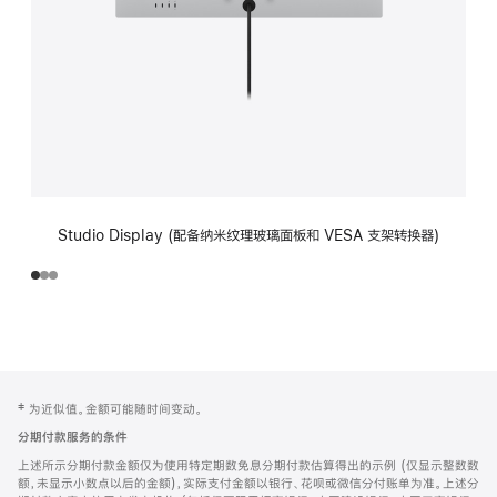
Studio Display (配备纳米纹理玻璃面板和 VESA 支架转换器)
网
脚
‡ 为近似值。金额可能随时间变动。
注
页
分期付款服务的条件
页
上述所示分期付款金额仅为使用特定期数免息分期付款估算得出的示例 (仅显示整数数
脚
额，未显示小数点以后的金额)，实际支付金额以银行、花呗或微信分付账单为准。上述分