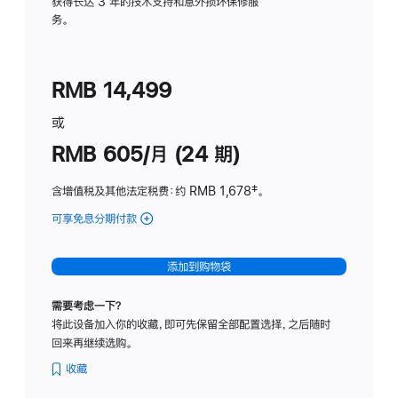
务
获得长达 3 年的技术支持和意外损坏保修服
务。
计
划
(适
RMB 14,499
用
于
或
Studio
RMB 605/月 (24 期)
Display
含增值税及其他法定税费
：约 RMB 1,678
脚
‡。
注
可享免息分期付款
(Studio
Display
-
添加到购物袋
纳
米
需要考虑一下？
纹
将此设备加入你的收藏，即可先保留全部配置选择，之后随时
理
回来再继续选购。
玻
璃
收藏
面