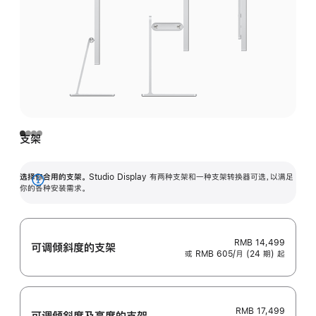
支架
选择你合用的支架。
Studio Display 有两种支架和一种支架转换器可选，以满足
展
你的各种安装需求。
开
RMB 14,499
可调倾斜度的支架
或 RMB 605/月 (24 期) 起
RMB 17,499
可调倾斜度及高‍度的支‍架