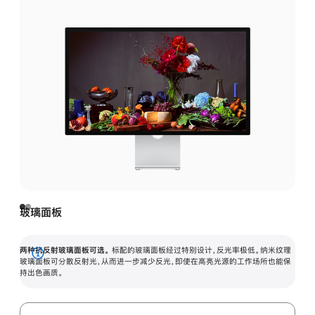
玻璃面板
两种抗反射玻璃面板可选。
标配的玻璃面板经过特别设计，反光率极低。纳米纹理
展
玻璃面板可分散反射光，从而进一步减少反光，即使在高亮光源的工作场所也能保
持出色画质。
开