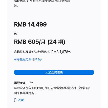
务
获得长达 3 年的技术支持和意外损坏保修服
务。
计
划
(适
RMB 14,499
用
于
或
Studio
RMB 605/月 (24 期)
Display
含增值税及其他法定税费
：约 RMB 1,678
脚
‡。
注
可享免息分期付款
(Studio
Display
-
添加到购物袋
纳
米
需要考虑一下？
纹
将此设备加入你的收藏，即可先保留全部配置选择，之后随时
理
回来再继续选购。
玻
璃
收藏
面