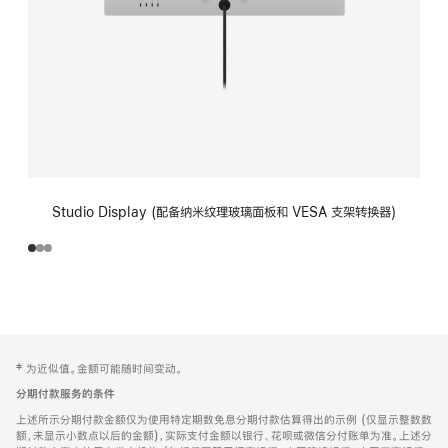
Studio Display (配备纳米纹理玻璃面板和 VESA 支架转换器)
网
脚
‡ 为近似值。金额可能随时间变动。
注
页
分期付款服务的条件
页
上述所示分期付款金额仅为使用特定期数免息分期付款估算得出的示例 (仅显示整数数
脚
额，未显示小数点以后的金额)，实际支付金额以银行、花呗或微信分付账单为准。上述分