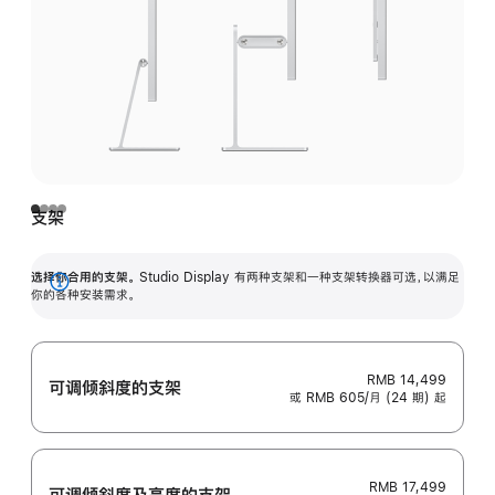
支架
选择你合用的支架。
Studio Display 有两种支架和一种支架转换器可选，以满足
展
你的各种安装需求。
开
RMB 14,499
可调倾斜度的支架
或 RMB 605/月 (24 期) 起
RMB 17,499
可调倾斜度及高‍度的支‍架