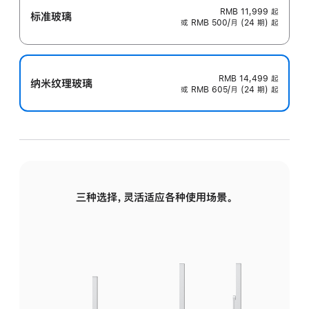
RMB 11,999
起
标准玻璃
或 RMB 500/月 (24 期) 起
RMB 14,499
起
纳米纹理玻璃
或 RMB 605/月 (24 期) 起
三种选择，灵活适应各种使用场景。
标