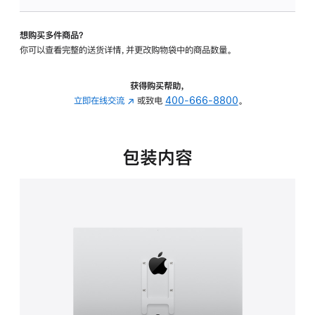
板
-
想购买多件商品？
VESA
你可以查看完整的送货详情，并更改购物袋中的商品数量。
支
架
转
获得购买帮助，
换
立即在线交流
(在
或致电
400-666-8800
。
器
新
的
窗
分
口
包装内容
期
中
付
打
款
开)
选
项)