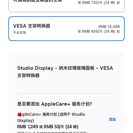
或 RMB 730/月 (24 期) 起
VESA 支架转换器
RMB 14,499
或 RMB 605/月 (24 期) 起
不含支架
Studio Display - 纳米纹理玻璃面板 - VESA
支架转换器
是否要添加 AppleCare+ 服务计划？
AppleCare+ 服务计划 (适用于 Studio
AppleC
添加
Display)
服
RMB 1,249
或
RMB 53/月 (24 期)