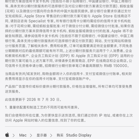
期付款方案由信用卡发卡机构 (包括但不限于招商银行、中国建设银行、中国工商银行
等，具体支持分期付款服务的可选择银行及对应分期付款方案请见付款页面)、蚂蚁金服
(花呗) 以及微信分付面向符合条件的中国大陆居民提供。部分银行会要求你通过支付
宝完成购买。Apple Store 零售店的分期付款方案可能与 Apple Store 在线商店不
同，请到店咨询 Specialist 专家。所有银行信用卡分期均需经你的信用卡发卡机构批
准；对于花呗分期，需经蚂蚁金服批准；对于微信分付分期，需经微信分付批准。如果你选
择的分期付款方案未获得信用卡发卡机构、蚂蚁金服或微信分付的批准，Apple 将不会
被告知原因。请参阅信用卡发卡机构 (包括但不限于招商银行、中国建设银行、中国工商
银行等，具体支持分期付款服务的可选择银行请见付款页面) 网站、支付宝网站和微信
分付服务页面，了解相关条件、费用和收费。订单可能需要满足特定金额要求，不同免息
分期期数对应的最低限额可能有所不同。上述分期付款服务只适用于个人消费者。企业
和教育机构客户、企业员工购买计划 (EPP) 和 Apple 员工购买计划 (EPP) 适用的分
期付款方案可能与上述方案不同，详情请参见教育商店、EPP 在线商店和企业商店。公
司信用卡无资格申请分期。招商银行分期付款单笔订单最高限额为 RMB 150000。
当商品有货并/或发货时，购物金额将计入你的信用卡、支付宝或微信分付账单。相关财
务费用将显示在你的信用卡对账单、支付宝或微信账户中。
产品按广告宣传价或标价提供分期付款服务。价格包含增值税。所有订单均可享受免费
送货服务。
此信息更新于 2026 年 7 月 30 日。
1. 重量依配置和制造工艺的不同而可能有所差异。
我们会使用你所在位置，为你更快显示送货选项。我们通过你的 IP 地址，或者你在上次
访问 Apple 网站时输入的位置信息，找到了你的位置。
Mac
显示器
购买 Studio Display