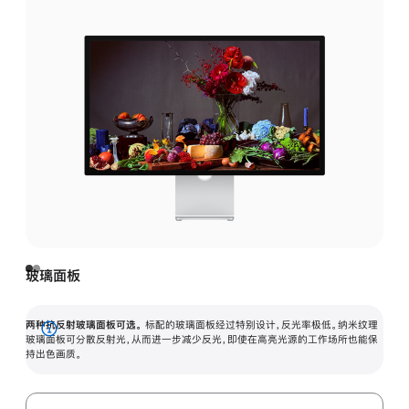
玻璃面板
两种抗反射玻璃面板可选。
标配的玻璃面板经过特别设计，反光率极低。纳米纹理
展
玻璃面板可分散反射光，从而进一步减少反光，即使在高亮光源的工作场所也能保
持出色画质。
开