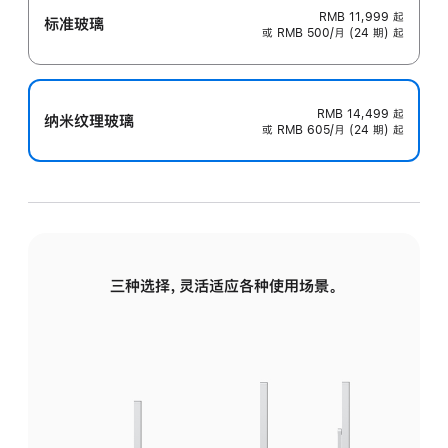
RMB 11,999
起
标准玻璃
或 RMB 500/月 (24 期) 起
RMB 14,499
起
纳米纹理玻璃
或 RMB 605/月 (24 期) 起
三种选择，灵活适应各种使用场景。
标