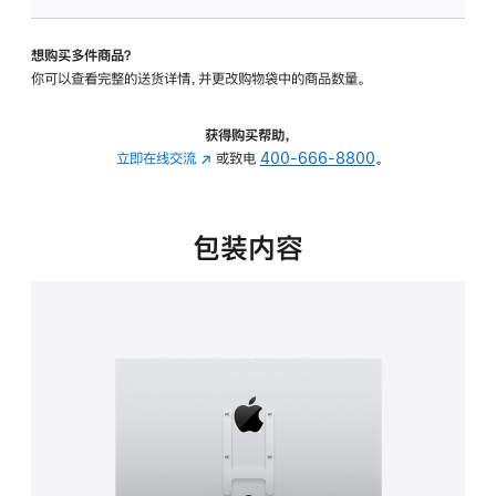
板
-
想购买多件商品？
VESA
你可以查看完整的送货详情，并更改购物袋中的商品数量。
支
架
转
获得购买帮助，
换
立即在线交流
(在
或致电
400-666-8800
。
器
新
的
窗
分
口
包装内容
期
中
付
打
款
开)
选
项)