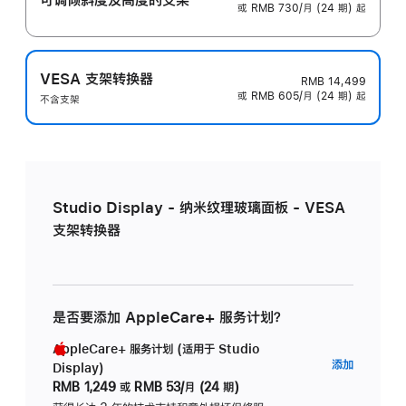
或 RMB 730/月 (24 期) 起
VESA 支架转换器
RMB 14,499
或 RMB 605/月 (24 期) 起
不含支架
Studio Display - 纳米纹理玻璃面板 - VESA
支架转换器
是否要添加 AppleCare+ 服务计划？
AppleCare+ 服务计划 (适用于 Studio
AppleC
添加
Display)
服
RMB 1,249
或
RMB 53/月 (24 期)