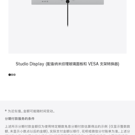
Studio Display (配备纳米纹理玻璃面板和 VESA 支架转换器)
网
脚
‡ 为近似值。金额可能随时间变动。
注
页
分期付款服务的条件
页
上述所示分期付款金额仅为使用特定期数免息分期付款估算得出的示例 (仅显示整数数
脚
额，未显示小数点以后的金额)，实际支付金额以银行、花呗或微信分付账单为准。上述分