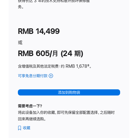
务
获得长达 3 年的技术支持和意外损坏保修服
务。
计
划
(适
RMB 14,499
用
于
或
Studio
RMB 605/月 (24 期)
Display
含增值税及其他法定税费
：约 RMB 1,678
脚
‡。
注
可享免息分期付款
(Studio
Display
-
添加到购物袋
纳
米
需要考虑一下？
纹
将此设备加入你的收藏，即可先保留全部配置选择，之后随时
理
回来再继续选购。
玻
璃
收藏
面