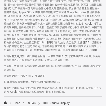
期付款方案由信用卡发卡机构 (包括但不限于招商银行、中国建设银行、中国工商银行
等，具体支持分期付款服务的可选择银行及对应分期付款方案请见付款页面)、蚂蚁金服
(花呗) 以及微信分付面向符合条件的中国大陆居民提供。部分银行会要求你通过支付
宝完成购买。Apple Store 零售店的分期付款方案可能与 Apple Store 在线商店不
同，请到店咨询 Specialist 专家。所有银行信用卡分期均需经你的信用卡发卡机构批
准；对于花呗分期，需经蚂蚁金服批准；对于微信分付分期，需经微信分付批准。如果你选
择的分期付款方案未获得信用卡发卡机构、蚂蚁金服或微信分付的批准，Apple 将不会
被告知原因。请参阅信用卡发卡机构 (包括但不限于招商银行、中国建设银行、中国工商
银行等，具体支持分期付款服务的可选择银行请见付款页面) 网站、支付宝网站和微信
分付服务页面，了解相关条件、费用和收费。订单可能需要满足特定金额要求，不同免息
分期期数对应的最低限额可能有所不同。上述分期付款服务只适用于个人消费者。企业
和教育机构客户、企业员工购买计划 (EPP) 和 Apple 员工购买计划 (EPP) 适用的分
期付款方案可能与上述方案不同，详情请参见教育商店、EPP 在线商店和企业商店。公
司信用卡无资格申请分期。招商银行分期付款单笔订单最高限额为 RMB 150000。
当商品有货并/或发货时，购物金额将计入你的信用卡、支付宝或微信分付账单。相关财
务费用将显示在你的信用卡对账单、支付宝或微信账户中。
产品按广告宣传价或标价提供分期付款服务。价格包含增值税。所有订单均可享受免费
送货服务。
此信息更新于 2026 年 7 月 30 日。
1. 重量依配置和制造工艺的不同而可能有所差异。
我们会使用你所在位置，为你更快显示送货选项。我们通过你的 IP 地址，或者你在上次
访问 Apple 网站时输入的位置信息，找到了你的位置。
Mac
显示器
购买 Studio Display