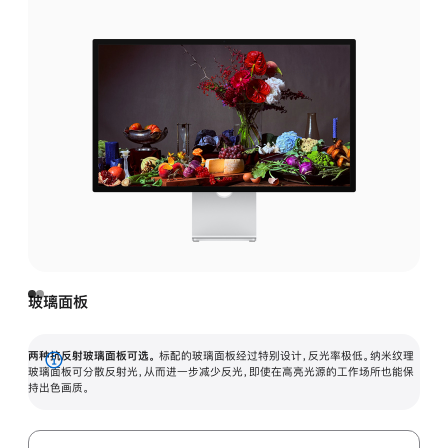
玻璃面板
两种抗反射玻璃面板可选。
标配的玻璃面板经过特别设计，反光率极低。纳米纹理
展
玻璃面板可分散反射光，从而进一步减少反光，即使在高亮光源的工作场所也能保
持出色画质。
开