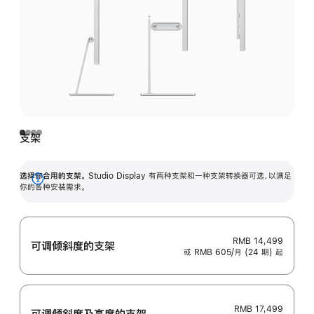
支架
选择你合用的支架。
Studio Display 有两种支架和一种支架转换器可选，以满足
展
你的各种安装需求。
开
RMB 14,499
可调倾斜度的支架
或 RMB 605/月 (24 期) 起
RMB 17,499
可调倾斜度及高‍度的支‍架