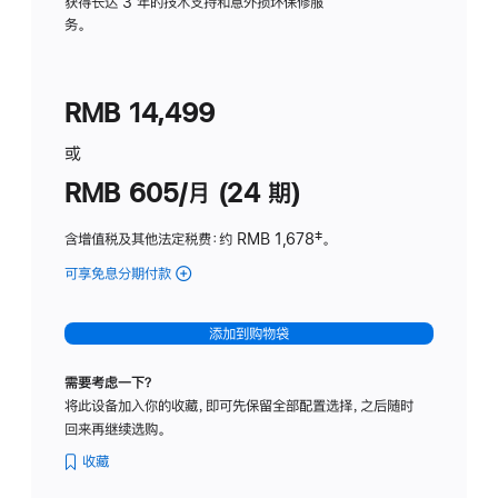
务
获得长达 3 年的技术支持和意外损坏保修服
务。
计
划
(适
RMB 14,499
用
于
或
Studio
RMB 605/月 (24 期)
Display
含增值税及其他法定税费
：约 RMB 1,678
脚
‡。
注
可享免息分期付款
(Studio
Display
-
添加到购物袋
纳
米
需要考虑一下？
纹
将此设备加入你的收藏，即可先保留全部配置选择，之后随时
理
回来再继续选购。
玻
璃
收藏
面