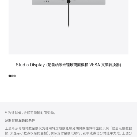
Studio Display (配备纳米纹理玻璃面板和 VESA 支架转换器)
网
脚
‡ 为近似值。金额可能随时间变动。
注
页
分期付款服务的条件
页
上述所示分期付款金额仅为使用特定期数免息分期付款估算得出的示例 (仅显示整数数
脚
额，未显示小数点以后的金额)，实际支付金额以银行、花呗或微信分付账单为准。上述分