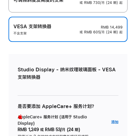
或 RMB 730/月 (24 期) 起
VESA 支架转换器
RMB 14,499
或 RMB 605/月 (24 期) 起
不含支架
Studio Display - 纳米纹理玻璃面板 - VESA
支架转换器
是否要添加 AppleCare+ 服务计划？
AppleCare+ 服务计划 (适用于 Studio
AppleC
添加
Display)
服
RMB 1,249
或
RMB 53/月 (24 期)