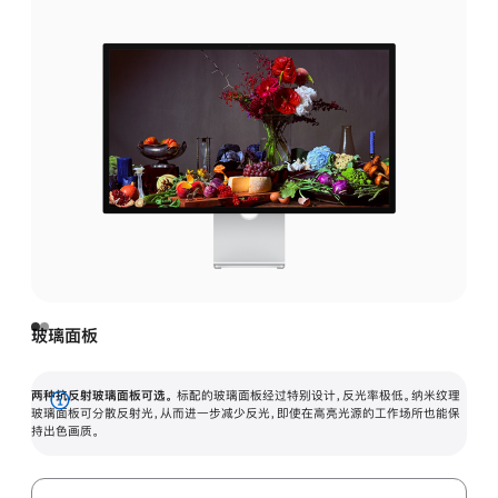
玻璃面板
两种抗反射玻璃面板可选。
标配的玻璃面板经过特别设计，反光率极低。纳米纹理
展
玻璃面板可分散反射光，从而进一步减少反光，即使在高亮光源的工作场所也能保
持出色画质。
开