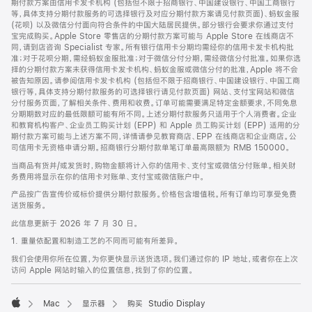
期付款方案由信用卡发卡机构 (包括但不限于招商银行、中国建设银行、中国工商银行
等，具体支持分期付款服务的可选择银行及对应分期付款方案请见付款页面)、蚂蚁金服
(花呗) 以及微信分付面向符合条件的中国大陆居民提供。部分银行会要求你通过支付
宝完成购买。Apple Store 零售店的分期付款方案可能与 Apple Store 在线商店不
同，请到店咨询 Specialist 专家。所有银行信用卡分期均需经你的信用卡发卡机构批
准；对于花呗分期，需经蚂蚁金服批准；对于微信分付分期，需经微信分付批准。如果你选
择的分期付款方案未获得信用卡发卡机构、蚂蚁金服或微信分付的批准，Apple 将不会
被告知原因。请参阅信用卡发卡机构 (包括但不限于招商银行、中国建设银行、中国工商
银行等，具体支持分期付款服务的可选择银行请见付款页面) 网站、支付宝网站和微信
分付服务页面，了解相关条件、费用和收费。订单可能需要满足特定金额要求，不同免息
分期期数对应的最低限额可能有所不同。上述分期付款服务只适用于个人消费者。企业
和教育机构客户、企业员工购买计划 (EPP) 和 Apple 员工购买计划 (EPP) 适用的分
期付款方案可能与上述方案不同，详情请参见教育商店、EPP 在线商店和企业商店。公
司信用卡无资格申请分期。招商银行分期付款单笔订单最高限额为 RMB 150000。
当商品有货并/或发货时，购物金额将计入你的信用卡、支付宝或微信分付账单。相关财
务费用将显示在你的信用卡对账单、支付宝或微信账户中。
产品按广告宣传价或标价提供分期付款服务。价格包含增值税。所有订单均可享受免费
送货服务。
此信息更新于 2026 年 7 月 30 日。
1. 重量依配置和制造工艺的不同而可能有所差异。
我们会使用你所在位置，为你更快显示送货选项。我们通过你的 IP 地址，或者你在上次
访问 Apple 网站时输入的位置信息，找到了你的位置。
Mac
显示器
购买 Studio Display