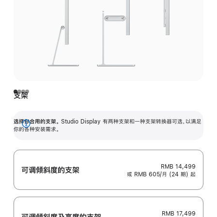
支架
选择你合用的支架。
Studio Display 有两种支架和一种支架转换器可选，以满足
展
你的各种安装需求。
开
RMB 14,499
可调倾斜度的支架
或 RMB 605/月 (24 期) 起
RMB 17,499
可调倾斜度及高‍度的支‍架