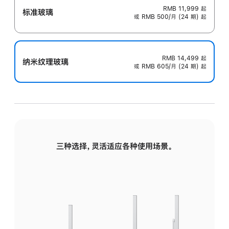
RMB 11,999
起
标准玻璃
或 RMB 500/月 (24 期) 起
RMB 14,499
起
纳米纹理玻璃
或 RMB 605/月 (24 期) 起
三种选择，灵活适应各种使用场景。
标