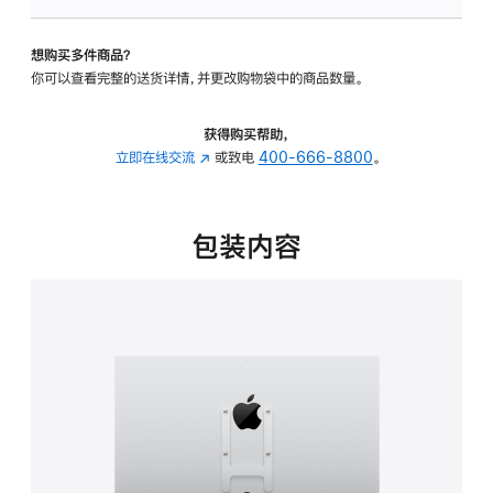
板
-
想购买多件商品？
VESA
你可以查看完整的送货详情，并更改购物袋中的商品数量。
支
架
转
获得购买帮助，
换
立即在线交流
(在
或致电
400-666-8800
。
器
新
的
窗
分
口
包装内容
期
中
付
打
款
开)
选
项)