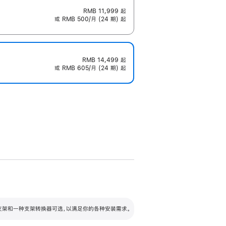
RMB 11,999
起
或 RMB 500/月 (24 期) 起
RMB 14,499
起
或 RMB 605/月 (24 期) 起
配可调倾斜度及高度的支架，额外增加 105
VESA 支架转换器
 有两种支架和一种支架转换器可选，以满足你的各种安装需求。
毫米的高度调节范围。
容的支架 (未随附)