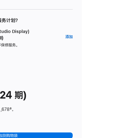
 服务计划？
dio Display)
AppleCare+
添加
期)
服
坏保修服务。
务
计
划
(适
用
于
24 期)
Studio
Display)
,678
脚
‡。
注
加到购物袋