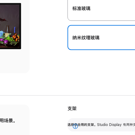
标准玻璃
纳米纹理玻璃
支架
用场景。
标配可调倾斜度的支架，提供 30 度的倾斜度
选
选择你合用的支架。
Studio Display
调节范围。
展