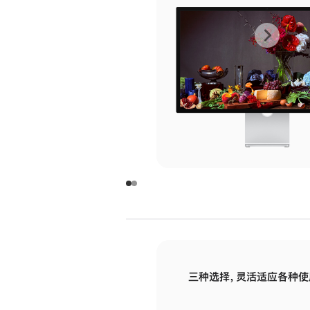
上
下
一
一
张
张
图
图
库
库
图
图
片
片
-
-
玻
玻
璃
璃
三种选择，灵活适应各种使
面
面
板
板