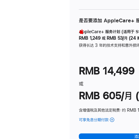
是否要添加 AppleCare+
AppleCare+ 服务计划 (适用于 Stu
RMB 1,249
或
RMB 53/月 (24 
获得长达 3 年的技术支持和意外损
RMB 14,499
或
RMB 605/月 (
含增值税及其他法定税费
：约 RMB 1
可享免息分期付款
(Studio
Display
-
添