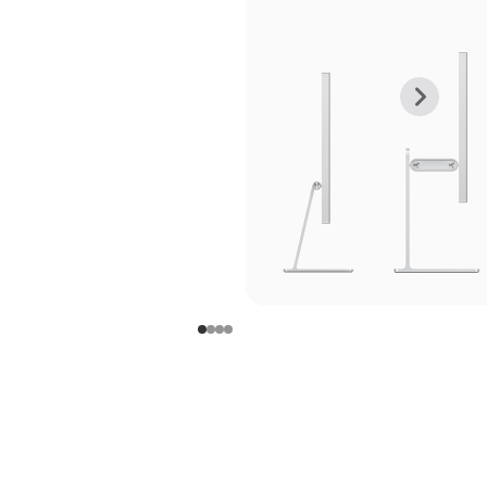
上
下
一
一
张
张
图
图
库
库
图
图
片
片
-
-
支
支
架
架