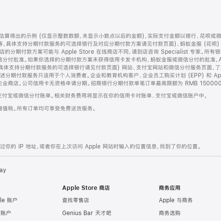
算得出的示例 (仅显示整数数额，未显示小数点以后的金额)，实际支付金额以银行、花呗或
等，具体支持分期付款服务的可选择银行及对应分期付款方案请见付款页面)、蚂蚁金服 (花呗
售店的分期付款方案可能与 Apple Store 在线商店不同，请到店咨询 Specialist 专
分付批准。如果你选择的分期付款方案未获得信用卡发卡机构、蚂蚁金服或微信分付的批准，Ap
具体支持分期付款服务的可选择银行请见付款页面) 网站、支付宝网站和微信分付服务页面，
期付款服务只适用于个人消费者。企业和教育机构客户、企业员工购买计划 (EPP) 和 Appl
企业商店。公司信用卡无资格申请分期。招商银行分期付款单笔订单最高限额为 RMB 150000
支付宝或微信分付账单。相关财务费用将显示在你的信用卡对账单、支付宝或微信账户中。
增值税。所有订单均可享受免费送货服务。
的 IP 地址，或者你在上次访问 Apple 网站时输入的位置信息，找到了你的位置。
ay
Apple Store 商店
商务应用
le 账户
查找零售店
Apple 与商务
e 账户
Genius Bar 天才吧
商务选购