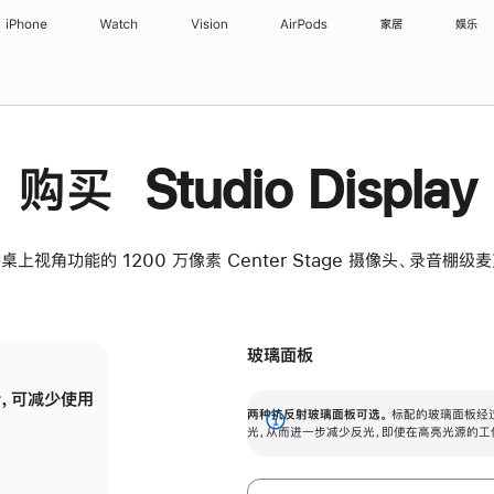
iPhone
Watch
Vision
AirPods
家居
娱乐
购买 Studio Display
桌上视角功能的 1200 万像素 Center Stage 摄像头、录音棚
玻璃面板
，可减少使用
纳米纹理玻璃面板可进一步减少反光，即使在
两种抗反射玻璃面板可选。
标配的玻璃面板经
。
有高亮光源的场所使用，也能保持出色画质。
展
光，从而进一步减少反光，即使在高亮光源的工
开