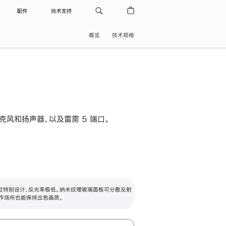
配件
技术支持
概览
技术规格
级麦克风和扬声器，以及雷雳 5 端口。
过特别设计，反光率极低。纳米纹理玻璃面板可分散反射
作场所也能保持出色画质。