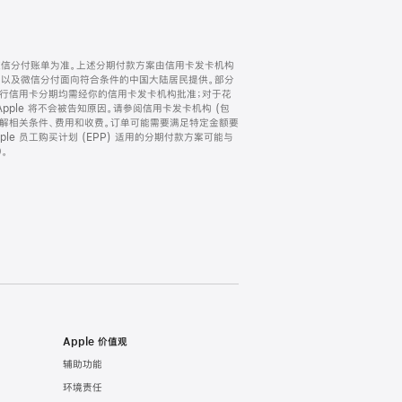
微信分付账单为准。上述分期付款方案由信用卡发卡机构
) 以及微信分付面向符合条件的中国大陆居民提供。部分
家。所有银行信用卡分期均需经你的信用卡发卡机构批准；对于花
ple 将不会被告知原因。请参阅信用卡发卡机构 (包
了解相关条件、费用和收费。订单可能需要满足特定金额要
e 员工购买计划 (EPP) 适用的分期付款方案可能与
。
Apple 价值观
辅助功能
环境责任