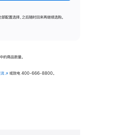
全部配置选择，之后随时回来再继续选购。
中的商品数量。
交流
(在
或致电
400-666-8800。
新
窗
口
中
打
开)