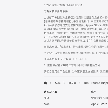
网
脚
‡ 为近似值。金额可能随时间变动。
注
页
分期付款服务的条件
页
上述所示分期付款金额仅为使用特定期数免息分期付款估
脚
(包括但不限于招商银行、中国建设银行、中国工商银行
银行会要求你通过支付宝完成购买。Apple Store 零
呗分期，需经蚂蚁金服批准；对于微信分付分期，需经微信
括但不限于招商银行、中国建设银行、中国工商银行等，
求，不同免息分期期数对应的最低限额可能有所不同。上述分
上述方案不同，详情请参见教育商店、EPP 在线商店和
当商品有货并/或发货时，购物金额将计入你的信用卡、
产品按广告宣传价或标价提供分期付款服务。价格包含
此信息更新于 2026 年 7 月 30 日。
1. 重量依配置和制造工艺的不同而可能有所差异。
我们会使用你所在位置，为你更快显示送货选项。我们通过你
Mac
显示器
购买 Studio Displ
Apple
选购及了解
账户
商店
管理你的 App
Mac
Apple Stor