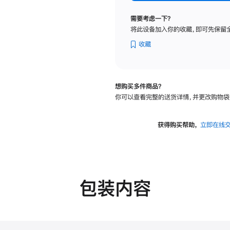
纳
米
需要考虑一下？
纹
将此设备加入你的收藏，即可先保留
理
玻
收藏
璃
面
板
想购买多件商品？
-
你可以查看完整的送货详情，并更改购物袋
VESA
支
架
获得购买帮助，
立即在线
转
换
器
的
分
包装内容
期
付
款
选
项)