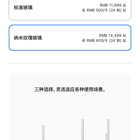
RMB 11,999
起
标准玻璃
或 RMB 500/月 (24 期) 起
RMB 14,499
起
纳米纹理玻璃
或 RMB 605/月 (24 期) 起
三种选择，灵活适应各种使用场景。
标