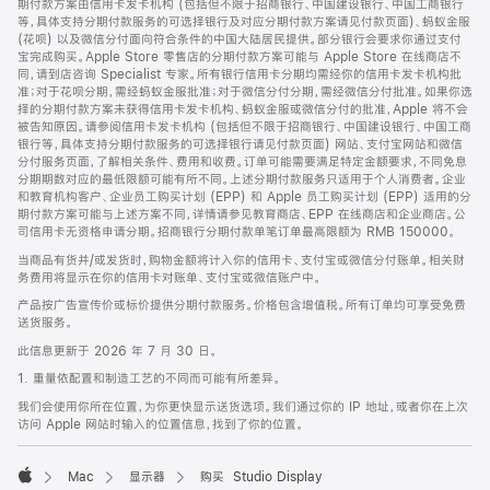
期付款方案由信用卡发卡机构 (包括但不限于招商银行、中国建设银行、中国工商银行
等，具体支持分期付款服务的可选择银行及对应分期付款方案请见付款页面)、蚂蚁金服
(花呗) 以及微信分付面向符合条件的中国大陆居民提供。部分银行会要求你通过支付
宝完成购买。Apple Store 零售店的分期付款方案可能与 Apple Store 在线商店不
同，请到店咨询 Specialist 专家。所有银行信用卡分期均需经你的信用卡发卡机构批
准；对于花呗分期，需经蚂蚁金服批准；对于微信分付分期，需经微信分付批准。如果你选
择的分期付款方案未获得信用卡发卡机构、蚂蚁金服或微信分付的批准，Apple 将不会
被告知原因。请参阅信用卡发卡机构 (包括但不限于招商银行、中国建设银行、中国工商
银行等，具体支持分期付款服务的可选择银行请见付款页面) 网站、支付宝网站和微信
分付服务页面，了解相关条件、费用和收费。订单可能需要满足特定金额要求，不同免息
分期期数对应的最低限额可能有所不同。上述分期付款服务只适用于个人消费者。企业
和教育机构客户、企业员工购买计划 (EPP) 和 Apple 员工购买计划 (EPP) 适用的分
期付款方案可能与上述方案不同，详情请参见教育商店、EPP 在线商店和企业商店。公
司信用卡无资格申请分期。招商银行分期付款单笔订单最高限额为 RMB 150000。
当商品有货并/或发货时，购物金额将计入你的信用卡、支付宝或微信分付账单。相关财
务费用将显示在你的信用卡对账单、支付宝或微信账户中。
产品按广告宣传价或标价提供分期付款服务。价格包含增值税。所有订单均可享受免费
送货服务。
此信息更新于 2026 年 7 月 30 日。
1. 重量依配置和制造工艺的不同而可能有所差异。
我们会使用你所在位置，为你更快显示送货选项。我们通过你的 IP 地址，或者你在上次
访问 Apple 网站时输入的位置信息，找到了你的位置。
Mac
显示器
购买 Studio Display