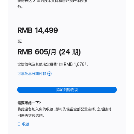
务
获得长达 3 年的技术支持和意外损坏保修服
务。
计
划
(适
RMB 14,499
用
于
或
Studio
RMB 605/月 (24 期)
Display
含增值税及其他法定税费
：约 RMB 1,678
脚
‡。
注
可享免息分期付款
(Studio
Display
-
添加到购物袋
纳
米
需要考虑一下？
纹
将此设备加入你的收藏，即可先保留全部配置选择，之后随时
理
回来再继续选购。
玻
璃
收藏
面