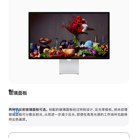
玻璃面板
两种抗反射玻璃面板可选。
标配的玻璃面板经过特别设计，反光率极低。纳米纹理
展
玻璃面板可分散反射光，从而进一步减少反光，即使在高亮光源的工作场所也能保
持出色画质。
开