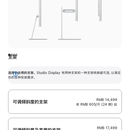
支架
选择你合用的支架。
Studio Display 有两种支架和一种支架转换器可选，以满足
展
你的各种安装需求。
开
RMB 14,499
可调倾斜度的支架
或 RMB 605/月 (24 期) 起
RMB 17,499
可调倾斜度及高‍度的支‍架