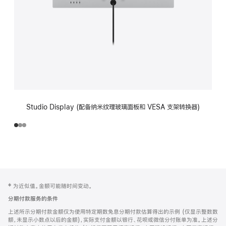
Studio Display (配备纳米纹理玻璃面板和 VESA 支架转换器)
网
脚
‡ 为近似值。金额可能随时间变动。
注
页
分期付款服务的条件
页
上述所示分期付款金额仅为使用特定期数免息分期付款估算得出的示例 (仅显示整数数
脚
额，未显示小数点以后的金额)，实际支付金额以银行、花呗或微信分付账单为准。上述分