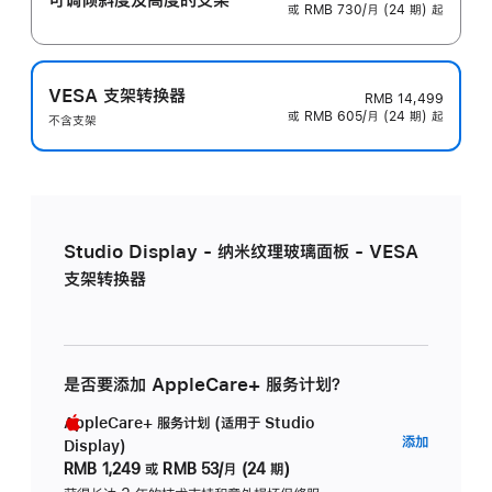
或 RMB 730/月 (24 期) 起
VESA 支架转换器
RMB 14,499
或 RMB 605/月 (24 期) 起
不含支架
Studio Display - 纳米纹理玻璃面板 - VESA
支架转换器
是否要添加 AppleCare+ 服务计划？
AppleCare+ 服务计划 (适用于 Studio
AppleC
添加
Display)
服
RMB 1,249
或
RMB 53/月 (24 期)