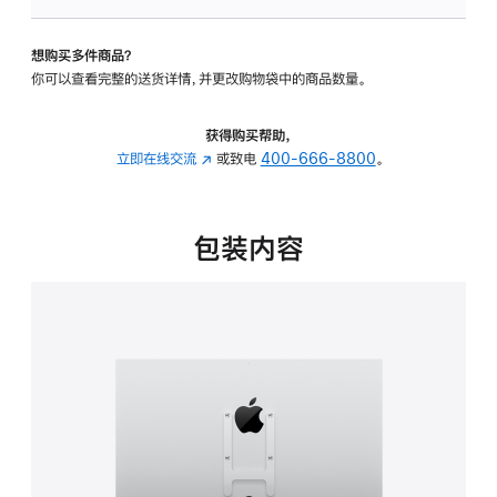
板
-
想购买多件商品？
VESA
你可以查看完整的送货详情，并更改购物袋中的商品数量。
支
架
转
获得购买帮助，
换
立即在线交流
(在
或致电
400-666-8800
。
器
新
的
窗
分
口
包装内容
期
中
付
打
款
开)
选
项)