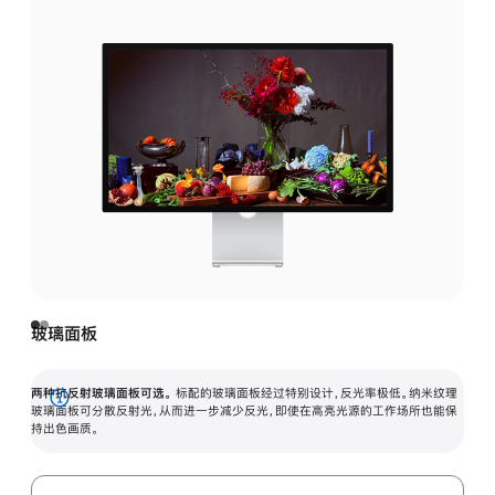
玻璃面板
两种抗反射玻璃面板可选。
标配的玻璃面板经过特别设计，反光率极低。纳米纹理
展
玻璃面板可分散反射光，从而进一步减少反光，即使在高亮光源的工作场所也能保
持出色画质。
开