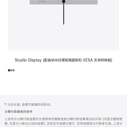
Studio Display (配备纳米纹理玻璃面板和 VESA 支架转换器)
网
脚
‡ 为近似值。金额可能随时间变动。
注
页
分期付款服务的条件
页
上述所示分期付款金额仅为使用特定期数免息分期付款估算得出的示例 (仅显示整数数
脚
额，未显示小数点以后的金额)，实际支付金额以银行、花呗或微信分付账单为准。上述分