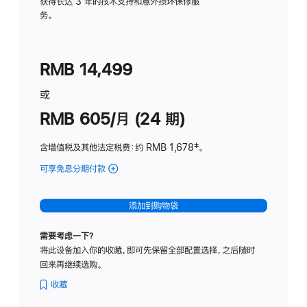
务
获得长达 3 年的技术支持和意外损坏保修服
务。
计
划
(适
RMB 14,499
用
于
或
Studio
RMB 605/月 (24 期)
Display
含增值税及其他法定税费
：约 RMB 1,678
脚
‡。
注
可享免息分期付款
(Studio
Display
-
添加到购物袋
纳
米
需要考虑一下？
纹
将此设备加入你的收藏，即可先保留全部配置选择，之后随时
理
回来再继续选购。
玻
璃
收藏
面