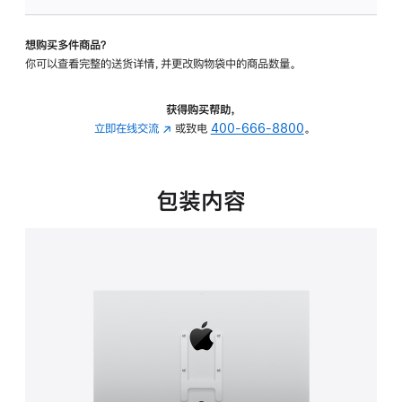
板
-
想购买多件商品？
VESA
你可以查看完整的送货详情，并更改购物袋中的商品数量。
支
架
转
获得购买帮助，
换
立即在线交流
(在
或致电
400-666-8800
。
器
新
的
窗
分
口
包装内容
期
中
付
打
款
开)
选
项)