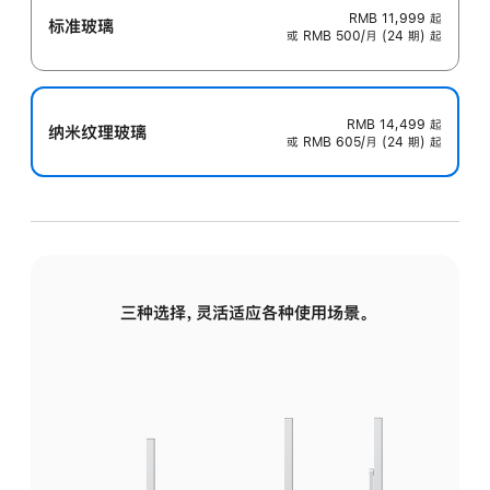
RMB 11,999
起
标准玻璃
或 RMB 500/月 (24 期) 起
RMB 14,499
起
纳米纹理玻璃
或 RMB 605/月 (24 期) 起
三种选择，灵活适应各种使用场景。
标