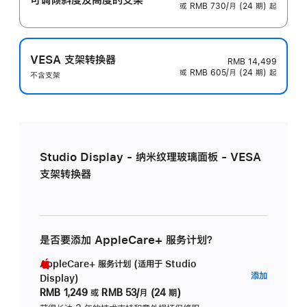
或 RMB 730/月 (24 期) 起
VESA 支架转换器
RMB 14,499
或 RMB 605/月 (24 期) 起
不含支架
Studio Display - 纳米纹理玻璃面板 - VESA
支架转换器
是否要添加 AppleCare+ 服务计划？
AppleCare+ 服务计划 (适用于 Studio
AppleC
添加
Display)
服
RMB 1,249
或
RMB 53/月 (24 期)