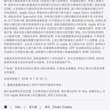
期付款方案由信用卡发卡机构 (包括但不限于招商银行、中国建设银行、中国工商银行
等，具体支持分期付款服务的可选择银行及对应分期付款方案请见付款页面)、蚂蚁金服
(花呗) 以及微信分付面向符合条件的中国大陆居民提供。部分银行会要求你通过支付
宝完成购买。Apple Store 零售店的分期付款方案可能与 Apple Store 在线商店不
同，请到店咨询 Specialist 专家。所有银行信用卡分期均需经你的信用卡发卡机构批
准；对于花呗分期，需经蚂蚁金服批准；对于微信分付分期，需经微信分付批准。如果你选
择的分期付款方案未获得信用卡发卡机构、蚂蚁金服或微信分付的批准，Apple 将不会
被告知原因。请参阅信用卡发卡机构 (包括但不限于招商银行、中国建设银行、中国工商
银行等，具体支持分期付款服务的可选择银行请见付款页面) 网站、支付宝网站和微信
分付服务页面，了解相关条件、费用和收费。订单可能需要满足特定金额要求，不同免息
分期期数对应的最低限额可能有所不同。上述分期付款服务只适用于个人消费者。企业
和教育机构客户、企业员工购买计划 (EPP) 和 Apple 员工购买计划 (EPP) 适用的分
期付款方案可能与上述方案不同，详情请参见教育商店、EPP 在线商店和企业商店。公
司信用卡无资格申请分期。招商银行分期付款单笔订单最高限额为 RMB 150000。
当商品有货并/或发货时，购物金额将计入你的信用卡、支付宝或微信分付账单。相关财
务费用将显示在你的信用卡对账单、支付宝或微信账户中。
产品按广告宣传价或标价提供分期付款服务。价格包含增值税。所有订单均可享受免费
送货服务。
此信息更新于 2026 年 7 月 30 日。
1. 重量依配置和制造工艺的不同而可能有所差异。
我们会使用你所在位置，为你更快显示送货选项。我们通过你的 IP 地址，或者你在上次
访问 Apple 网站时输入的位置信息，找到了你的位置。
Mac
显示器
购买 Studio Display