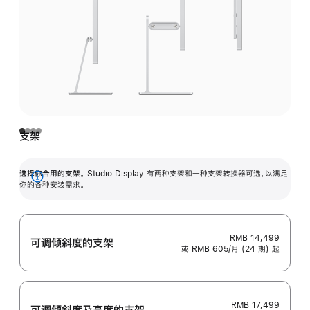
支架
选择你合用的支架。
Studio Display 有两种支架和一种支架转换器可选，以满足
展
你的各种安装需求。
开
RMB 14,499
可调倾斜度的支架
或 RMB 605/月 (24 期) 起
RMB 17,499
可调倾斜度及高‍度的支‍架