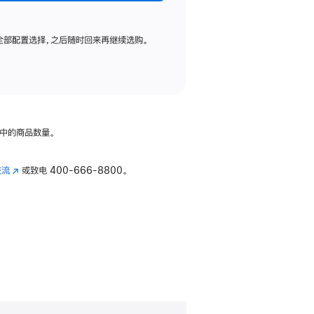
全部配置选择，之后随时回来再继续选购。
中的商品数量。
交流
(在
或致电
400-666-8800。
新
窗
口
中
打
开)