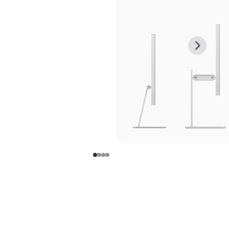
上
下
一
一
张
张
图
图
库
库
图
图
片
片
-
-
支
支
架
架