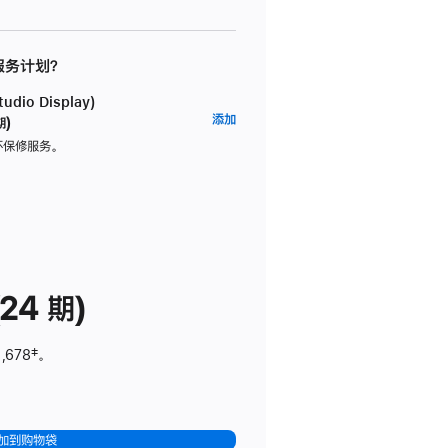
 服务计划？
dio Display)
AppleCare+
添加
期)
服
坏保修服务。
务
计
划
(适
用
于
24 期)
Studio
Display)
,678
脚
‡。
注
加到购物袋