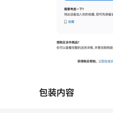
纳
米
需要考虑一下？
纹
将此设备加入你的收藏，即可先保留
理
玻
收藏
璃
面
板
想购买多件商品？
-
你可以查看完整的送货详情，并更改购物袋
VESA
支
架
获得购买帮助，
立即在线
转
换
器
的
分
包装内容
期
付
款
选
项)