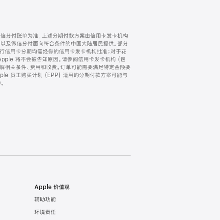
微信分付账单为准。上述分期付款方案由信用卡发卡机构
) 以及微信分付面向符合条件的中国大陆居民提供。部分
家。所有银行信用卡分期均需经你的信用卡发卡机构批准；对于花
ple 将不会被告知原因。请参阅信用卡发卡机构 (包
了解相关条件、费用和收费。订单可能需要满足特定金额要
e 员工购买计划 (EPP) 适用的分期付款方案可能与
。
Apple 价值观
辅助功能
环境责任