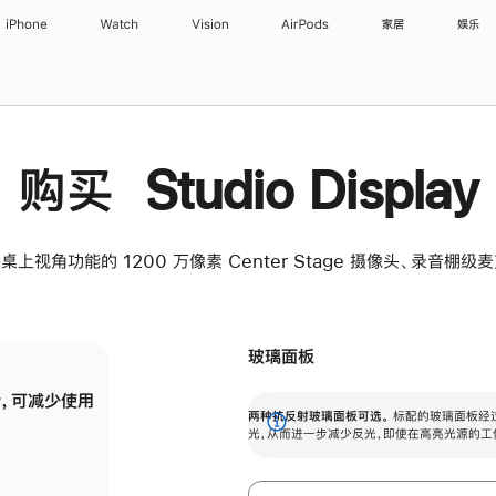
iPhone
Watch
Vision
AirPods
家居
娱乐
购买 Studio Display
桌上视角功能的 1200 万像素 Center Stage 摄像头、录音棚
玻璃面板
，可减少使用
纳米纹理玻璃面板可进一步减少反光，即使在
两种抗反射玻璃面板可选。
标配的玻璃面板经
。
有高亮光源的场所使用，也能保持出色画质。
展
光，从而进一步减少反光，即使在高亮光源的工
开