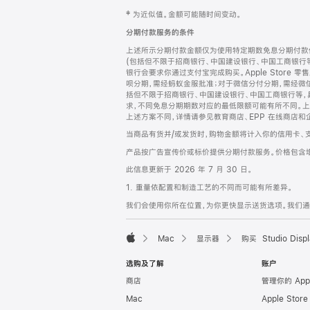
网
脚
‡ 为近似值。金额可能随时间变动。
注
页
分期付款服务的条件
页
上述所示分期付款金额仅为使用特定期数免息分期付款估
脚
(包括但不限于招商银行、中国建设银行、中国工商银行
银行会要求你通过支付宝完成购买。Apple Store 零
呗分期，需经蚂蚁金服批准；对于微信分付分期，需经微信
括但不限于招商银行、中国建设银行、中国工商银行等，
求，不同免息分期期数对应的最低限额可能有所不同。上述分
上述方案不同，详情请参见教育商店、EPP 在线商店和
当商品有货并/或发货时，购物金额将计入你的信用卡、
产品按广告宣传价或标价提供分期付款服务。价格包含
此信息更新于 2026 年 7 月 30 日。
1. 重量依配置和制造工艺的不同而可能有所差异。
我们会使用你所在位置，为你更快显示送货选项。我们通过你
Mac
显示器
购买 Studio Displ
Apple
选购及了解
账户
商店
管理你的 App
Mac
Apple Stor