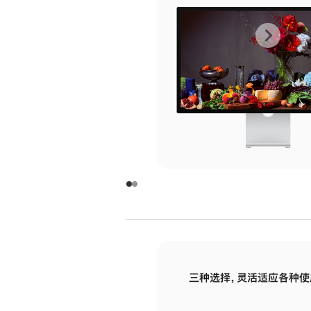
上
下
一
一
张
张
图
图
库
库
图
图
片
片
-
-
玻
玻
璃
璃
三种选择，灵活适应各种使
面
面
板
板