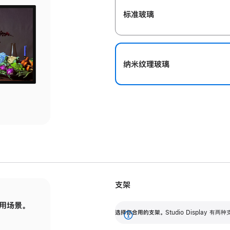
标准玻璃
纳米纹理玻璃
支架
用场景。
标配可调倾斜度的支架，提供 30 度的倾斜度
选
选择你合用的支架。
Studio Display
调节范围。
展