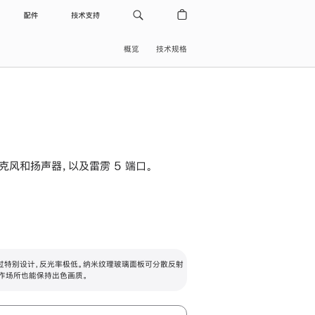
配件
技术支持
概览
技术规格
级麦克风和扬声器，以及雷雳 5 端口。
过特别设计，反光率极低。纳米纹理玻璃面板可分散反射
作场所也能保持出色画质。