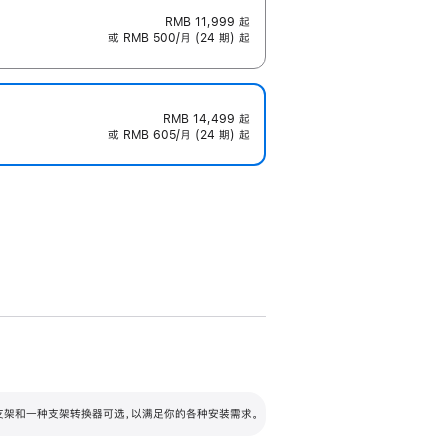
RMB 11,999
起
或 RMB 500/月 (24 期) 起
RMB 14,499
起
或 RMB 605/月 (24 期) 起
配可调倾斜度及高度的支架，额外增加 105
VESA 支架转换器
 有两种支架和一种支架转换器可选，以满足你的各种安装需求。
毫米的高度调节范围。
容的支架 (未随附)