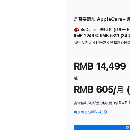
是否要添加 AppleCare+
AppleCare+ 服务计划 (适用于 Stu
RMB 1,249
或
RMB 53/月 (24 
获得长达 3 年的技术支持和意外损
RMB 14,499
或
RMB 605/月 (
含增值税及其他法定税费
：约 RMB 1
可享免息分期付款
(Studio
Display
-
添