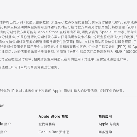
算得出的示例 (仅显示整数数额，未显示小数点以后的金额)，实际支付金额以银行、花呗或
等，具体支持分期付款服务的可选择银行及对应分期付款方案请见付款页面)、蚂蚁金服 (花呗
售店的分期付款方案可能与 Apple Store 在线商店不同，请到店咨询 Specialist 专
分付批准。如果你选择的分期付款方案未获得信用卡发卡机构、蚂蚁金服或微信分付的批准，Ap
具体支持分期付款服务的可选择银行请见付款页面) 网站、支付宝网站和微信分付服务页面，
期付款服务只适用于个人消费者。企业和教育机构客户、企业员工购买计划 (EPP) 和 Appl
企业商店。公司信用卡无资格申请分期。招商银行分期付款单笔订单最高限额为 RMB 150000
支付宝或微信分付账单。相关财务费用将显示在你的信用卡对账单、支付宝或微信账户中。
增值税。所有订单均可享受免费送货服务。
的 IP 地址，或者你在上次访问 Apple 网站时输入的位置信息，找到了你的位置。
ay
Apple Store 商店
商务应用
le 账户
查找零售店
Apple 与商务
e 账户
Genius Bar 天才吧
商务选购