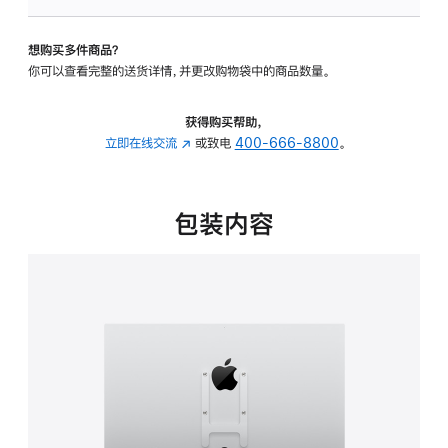
板
-
想购买多件商品？
VESA
你可以查看完整的送货详情，并更改购物袋中的商品数量。
支
架
转
获得购买帮助，
换
立即在线交流
(在
或致电
400-666-8800
。
器
新
的
窗
分
口
包装内容
期
中
付
打
款
开)
选
项)