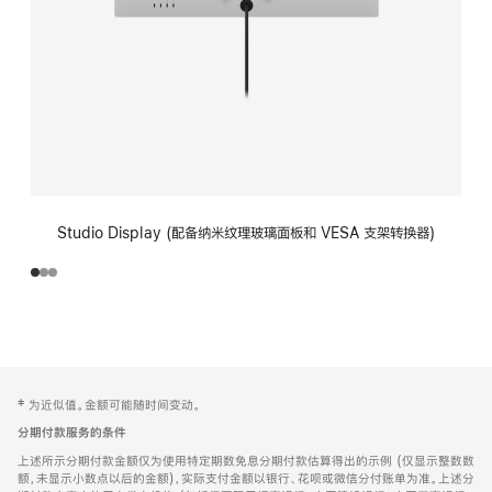
Studio Display (配备纳米纹理玻璃面板和 VESA 支架转换器)
网
脚
‡ 为近似值。金额可能随时间变动。
注
页
分期付款服务的条件
页
上述所示分期付款金额仅为使用特定期数免息分期付款估算得出的示例 (仅显示整数数
脚
额，未显示小数点以后的金额)，实际支付金额以银行、花呗或微信分付账单为准。上述分