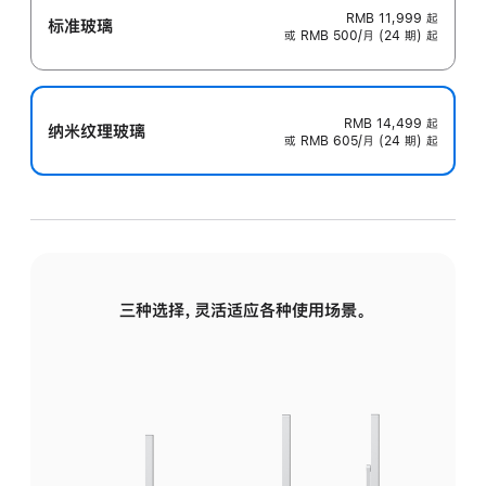
RMB 11,999
起
标准玻璃
或 RMB 500/月 (24 期) 起
RMB 14,499
起
纳米纹理玻璃
或 RMB 605/月 (24 期) 起
三种选择，灵活适应各种使用场景。
标