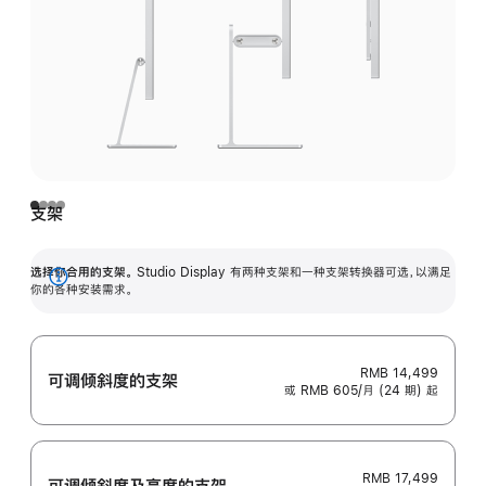
支架
选择你合用的支架。
Studio Display 有两种支架和一种支架转换器可选，以满足
展
你的各种安装需求。
开
RMB 14,499
可调倾斜度的支架
或 RMB 605/月 (24 期) 起
RMB 17,499
可调倾斜度及高‍度的支‍架