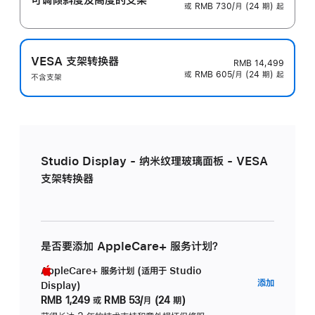
或 RMB 730/月 (24 期) 起
VESA 支架转换器
RMB 14,499
或 RMB 605/月 (24 期) 起
不含支架
Studio Display - 纳米纹理玻璃面板 - VESA
支架转换器
是否要添加 AppleCare+ 服务计划？
AppleCare+ 服务计划 (适用于 Studio
AppleC
添加
Display)
服
RMB 1,249
或
RMB 53/月 (24 期)