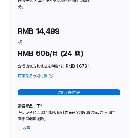
务
获得长达 3 年的技术支持和意外损坏保修服
务。
计
划
(适
RMB 14,499
用
于
或
Studio
RMB 605/月 (24 期)
Display
含增值税及其他法定税费
：约 RMB 1,678
脚
‡。
注
可享免息分期付款
(Studio
Display
-
添加到购物袋
纳
米
需要考虑一下？
纹
将此设备加入你的收藏，即可先保留全部配置选择，之后随时
理
回来再继续选购。
玻
璃
收藏
面