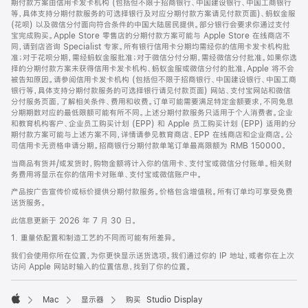
期付款方案由信用卡发卡机构 (包括但不限于招商银行、中国建设银行、中国工商银行
等，具体支持分期付款服务的可选择银行及对应分期付款方案请见付款页面)、蚂蚁金服
(花呗) 以及微信分付面向符合条件的中国大陆居民提供。部分银行会要求你通过支付
宝完成购买。Apple Store 零售店的分期付款方案可能与 Apple Store 在线商店不
同，请到店咨询 Specialist 专家。所有银行信用卡分期均需经你的信用卡发卡机构批
准；对于花呗分期，需经蚂蚁金服批准；对于微信分付分期，需经微信分付批准。如果你选
择的分期付款方案未获得信用卡发卡机构、蚂蚁金服或微信分付的批准，Apple 将不会
被告知原因。请参阅信用卡发卡机构 (包括但不限于招商银行、中国建设银行、中国工商
银行等，具体支持分期付款服务的可选择银行请见付款页面) 网站、支付宝网站和微信
分付服务页面，了解相关条件、费用和收费。订单可能需要满足特定金额要求，不同免息
分期期数对应的最低限额可能有所不同。上述分期付款服务只适用于个人消费者。企业
和教育机构客户、企业员工购买计划 (EPP) 和 Apple 员工购买计划 (EPP) 适用的分
期付款方案可能与上述方案不同，详情请参见教育商店、EPP 在线商店和企业商店。公
司信用卡无资格申请分期。招商银行分期付款单笔订单最高限额为 RMB 150000。
当商品有货并/或发货时，购物金额将计入你的信用卡、支付宝或微信分付账单。相关财
务费用将显示在你的信用卡对账单、支付宝或微信账户中。
产品按广告宣传价或标价提供分期付款服务。价格包含增值税。所有订单均可享受免费
送货服务。
此信息更新于 2026 年 7 月 30 日。
1. 重量依配置和制造工艺的不同而可能有所差异。
我们会使用你所在位置，为你更快显示送货选项。我们通过你的 IP 地址，或者你在上次
访问 Apple 网站时输入的位置信息，找到了你的位置。
Mac
显示器
购买 Studio Display