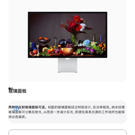
玻璃面板
两种抗反射玻璃面板可选。
标配的玻璃面板经过特别设计，反光率极低。纳米纹理
展
玻璃面板可分散反射光，从而进一步减少反光，即使在高亮光源的工作场所也能保
持出色画质。
开