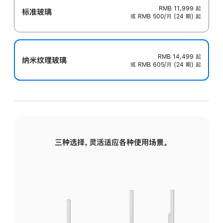
RMB 11,999
起
标准玻璃
或 RMB 500/月 (24 期) 起
RMB 14,499
起
纳米纹理玻璃
或 RMB 605/月 (24 期) 起
三种选择，灵活适应各种使用场景。
标