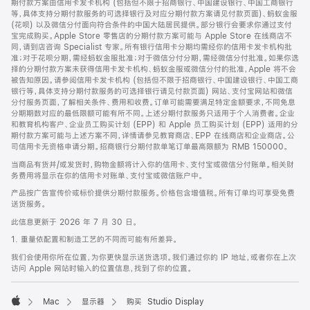
期付款方案由信用卡发卡机构 (包括但不限于招商银行、中国建设银行、中国工商银行
等，具体支持分期付款服务的可选择银行及对应分期付款方案请见付款页面)、蚂蚁金服
(花呗) 以及微信分付面向符合条件的中国大陆居民提供。部分银行会要求你通过支付
宝完成购买。Apple Store 零售店的分期付款方案可能与 Apple Store 在线商店不
同，请到店咨询 Specialist 专家。所有银行信用卡分期均需经你的信用卡发卡机构批
准；对于花呗分期，需经蚂蚁金服批准；对于微信分付分期，需经微信分付批准。如果你选
择的分期付款方案未获得信用卡发卡机构、蚂蚁金服或微信分付的批准，Apple 将不会
被告知原因。请参阅信用卡发卡机构 (包括但不限于招商银行、中国建设银行、中国工商
银行等，具体支持分期付款服务的可选择银行请见付款页面) 网站、支付宝网站和微信
分付服务页面，了解相关条件、费用和收费。订单可能需要满足特定金额要求，不同免息
分期期数对应的最低限额可能有所不同。上述分期付款服务只适用于个人消费者。企业
和教育机构客户、企业员工购买计划 (EPP) 和 Apple 员工购买计划 (EPP) 适用的分
期付款方案可能与上述方案不同，详情请参见教育商店、EPP 在线商店和企业商店。公
司信用卡无资格申请分期。招商银行分期付款单笔订单最高限额为 RMB 150000。
当商品有货并/或发货时，购物金额将计入你的信用卡、支付宝或微信分付账单。相关财
务费用将显示在你的信用卡对账单、支付宝或微信账户中。
产品按广告宣传价或标价提供分期付款服务。价格包含增值税。所有订单均可享受免费
送货服务。
此信息更新于 2026 年 7 月 30 日。
1. 重量依配置和制造工艺的不同而可能有所差异。
我们会使用你所在位置，为你更快显示送货选项。我们通过你的 IP 地址，或者你在上次
访问 Apple 网站时输入的位置信息，找到了你的位置。
Mac
显示器
购买 Studio Display