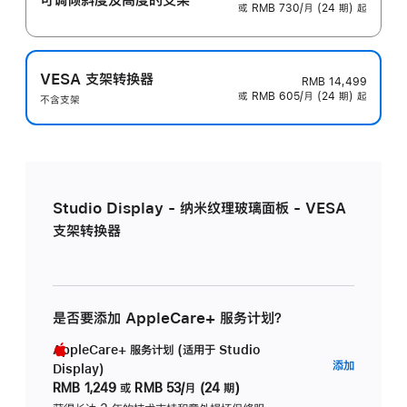
或 RMB 730/月 (24 期) 起
VESA 支架转换器
RMB 14,499
或 RMB 605/月 (24 期) 起
不含支架
Studio Display - 纳米纹理玻璃面板 - VESA
支架转换器
是否要添加 AppleCare+ 服务计划？
AppleCare+ 服务计划 (适用于 Studio
AppleC
添加
Display)
服
RMB 1,249
或
RMB 53/月 (24 期)