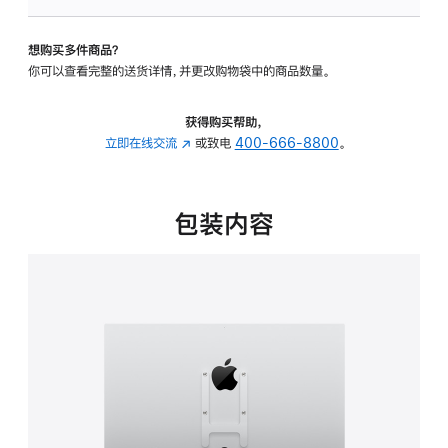
板
-
想购买多件商品？
VESA
你可以查看完整的送货详情，并更改购物袋中的商品数量。
支
架
转
获得购买帮助，
换
立即在线交流
(在
或致电
400-666-8800
。
器
新
的
窗
分
口
包装内容
期
中
付
打
款
开)
选
项)