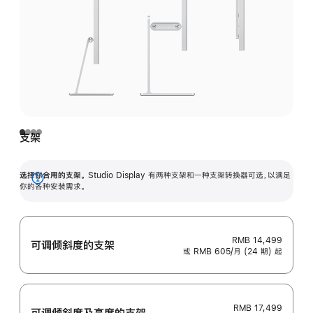
支架
选择你合用的支架。
Studio Display 有两种支架和一种支架转换器可选，以满足
展
你的各种安装需求。
开
RMB 14,499
可调倾斜度的支架
或 RMB 605/月 (24 期) 起
RMB 17,499
可调倾斜度及高‍度的支‍架