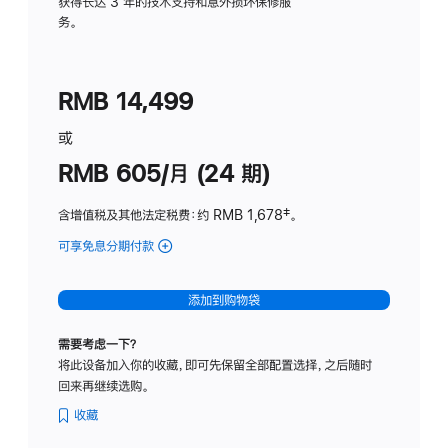
务
获得长达 3 年的技术支持和意外损坏保修服
务。
计
划
(适
RMB 14,499
用
于
或
Studio
RMB 605/月 (24 期)
Display
含增值税及其他法定税费
：约 RMB 1,678
脚
‡。
注
可享免息分期付款
(Studio
Display
-
添加到购物袋
纳
米
需要考虑一下？
纹
将此设备加入你的收藏，即可先保留全部配置选择，之后随时
理
回来再继续选购。
玻
璃
收藏
面