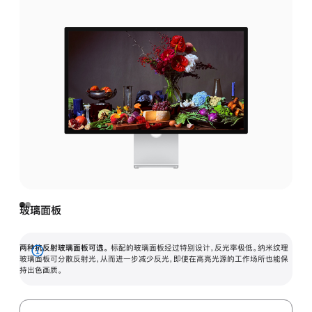
玻璃面板
两种抗反射玻璃面板可选。
标配的玻璃面板经过特别设计，反光率极低。纳米纹理
展
玻璃面板可分散反射光，从而进一步减少反光，即使在高亮光源的工作场所也能保
持出色画质。
开