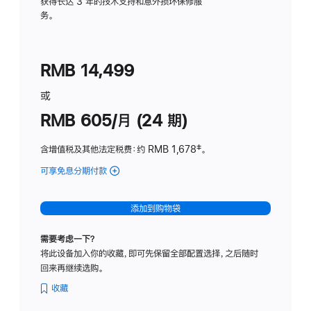
务
获得长达 3 年的技术支持和意外损坏保修服
务。
计
划
(适
RMB 14,499
用
于
或
Studio
RMB 605/月 (24 期)
Display
含增值税及其他法定税费
：约 RMB 1,678
脚
‡。
注
可享免息分期付款
(Studio
Display
-
添加到购物袋
纳
米
需要考虑一下？
纹
将此设备加入你的收藏，即可先保留全部配置选择，之后随时
理
回来再继续选购。
玻
璃
收藏
面