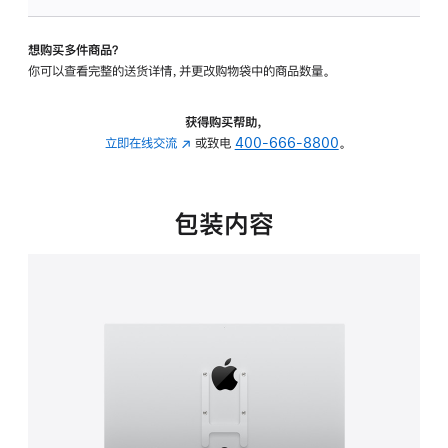
板
-
想购买多件商品？
VESA
你可以查看完整的送货详情，并更改购物袋中的商品数量。
支
架
转
获得购买帮助，
换
立即在线交流
(在
或致电
400-666-8800
。
器
新
的
窗
分
口
包装内容
期
中
付
打
款
开)
选
项)