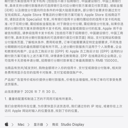
期付款方案由信用卡发卡机构 (包括但不限于招商银行、中国建设银行、中国工商银行
等，具体支持分期付款服务的可选择银行及对应分期付款方案请见付款页面)、蚂蚁金服
(花呗) 以及微信分付面向符合条件的中国大陆居民提供。部分银行会要求你通过支付
宝完成购买。Apple Store 零售店的分期付款方案可能与 Apple Store 在线商店不
同，请到店咨询 Specialist 专家。所有银行信用卡分期均需经你的信用卡发卡机构批
准；对于花呗分期，需经蚂蚁金服批准；对于微信分付分期，需经微信分付批准。如果你选
择的分期付款方案未获得信用卡发卡机构、蚂蚁金服或微信分付的批准，Apple 将不会
被告知原因。请参阅信用卡发卡机构 (包括但不限于招商银行、中国建设银行、中国工商
银行等，具体支持分期付款服务的可选择银行请见付款页面) 网站、支付宝网站和微信
分付服务页面，了解相关条件、费用和收费。订单可能需要满足特定金额要求，不同免息
分期期数对应的最低限额可能有所不同。上述分期付款服务只适用于个人消费者。企业
和教育机构客户、企业员工购买计划 (EPP) 和 Apple 员工购买计划 (EPP) 适用的分
期付款方案可能与上述方案不同，详情请参见教育商店、EPP 在线商店和企业商店。公
司信用卡无资格申请分期。招商银行分期付款单笔订单最高限额为 RMB 150000。
当商品有货并/或发货时，购物金额将计入你的信用卡、支付宝或微信分付账单。相关财
务费用将显示在你的信用卡对账单、支付宝或微信账户中。
产品按广告宣传价或标价提供分期付款服务。价格包含增值税。所有订单均可享受免费
送货服务。
此信息更新于 2026 年 7 月 30 日。
1. 重量依配置和制造工艺的不同而可能有所差异。
我们会使用你所在位置，为你更快显示送货选项。我们通过你的 IP 地址，或者你在上次
访问 Apple 网站时输入的位置信息，找到了你的位置。
Mac
显示器
购买 Studio Display