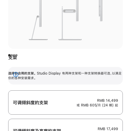
支架
选择你合用的支架。
Studio Display 有两种支架和一种支架转换器可选，以满足
展
你的各种安装需求。
开
RMB 14,499
可调倾斜度的支架
或 RMB 605/月 (24 期) 起
RMB 17,499
可调倾斜度及高‍度的支‍架