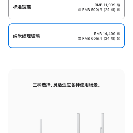
RMB 11,999
起
标准玻璃
或 RMB 500/月 (24 期) 起
RMB 14,499
起
纳米纹理玻璃
或 RMB 605/月 (24 期) 起
三种选择，灵活适应各种使用场景。
标