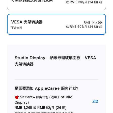
或 RMB 730/月 (24 期) 起
VESA 支架转换器
RMB 14,499
或 RMB 605/月 (24 期) 起
不含支架
Studio Display - 纳米纹理玻璃面板 - VESA
支架转换器
是否要添加 AppleCare+ 服务计划？
AppleCare+ 服务计划 (适用于 Studio
AppleC
添加
Display)
服
RMB 1,249
或
RMB 53/月 (24 期)