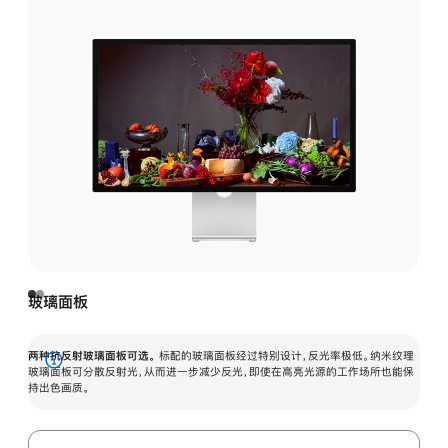
玻璃面板
两种抗反射玻璃面板可选。
标配的玻璃面板经过特别设计，反光率极低。纳米纹理
展
玻璃面板可分散反射光，从而进一步减少反光，即使在高亮光源的工作场所也能保
持出色画质。
开