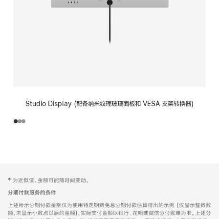
Studio Display (配备纳米纹理玻璃面板和 VESA 支架转换器)
网
脚
‡ 为近似值。金额可能随时间变动。
注
页
分期付款服务的条件
页
上述所示分期付款金额仅为使用特定期数免息分期付款估算得出的示例 (仅显示整数数
脚
额，未显示小数点以后的金额)，实际支付金额以银行、花呗或微信分付账单为准。上述分