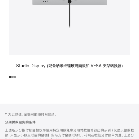
Studio Display (配备纳米纹理玻璃面板和 VESA 支架转换器)
网
脚
‡ 为近似值。金额可能随时间变动。
注
页
分期付款服务的条件
页
上述所示分期付款金额仅为使用特定期数免息分期付款估算得出的示例 (仅显示整数数
脚
额，未显示小数点以后的金额)，实际支付金额以银行、花呗或微信分付账单为准。上述分