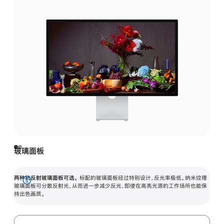
玻璃面板
两种抗反射玻璃面板可选。
标配的玻璃面板经过特别设计，反光率极低。纳米纹理
展
玻璃面板可分散反射光，从而进一步减少反光，即使在高亮光源的工作场所也能保
持出色画质。
开