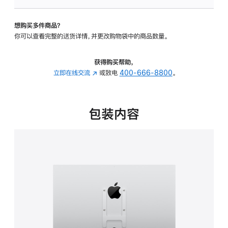
板
-
想购买多件商品？
VESA
你可以查看完整的送货详情，并更改购物袋中的商品数量。
支
架
转
获得购买帮助，
换
立即在线交流
(在
或致电
400-666-8800
。
器
新
的
窗
分
口
包装内容
期
中
付
打
款
开)
选
项)