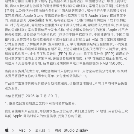
期付款方案由信用卡发卡机构 (包括但不限于招商银行、中国建设银行、中国工商银行
等，具体支持分期付款服务的可选择银行及对应分期付款方案请见付款页面)、蚂蚁金服
(花呗) 以及微信分付面向符合条件的中国大陆居民提供。部分银行会要求你通过支付
宝完成购买。Apple Store 零售店的分期付款方案可能与 Apple Store 在线商店不
同，请到店咨询 Specialist 专家。所有银行信用卡分期均需经你的信用卡发卡机构批
准；对于花呗分期，需经蚂蚁金服批准；对于微信分付分期，需经微信分付批准。如果你选
择的分期付款方案未获得信用卡发卡机构、蚂蚁金服或微信分付的批准，Apple 将不会
被告知原因。请参阅信用卡发卡机构 (包括但不限于招商银行、中国建设银行、中国工商
银行等，具体支持分期付款服务的可选择银行请见付款页面) 网站、支付宝网站和微信
分付服务页面，了解相关条件、费用和收费。订单可能需要满足特定金额要求，不同免息
分期期数对应的最低限额可能有所不同。上述分期付款服务只适用于个人消费者。企业
和教育机构客户、企业员工购买计划 (EPP) 和 Apple 员工购买计划 (EPP) 适用的分
期付款方案可能与上述方案不同，详情请参见教育商店、EPP 在线商店和企业商店。公
司信用卡无资格申请分期。招商银行分期付款单笔订单最高限额为 RMB 150000。
当商品有货并/或发货时，购物金额将计入你的信用卡、支付宝或微信分付账单。相关财
务费用将显示在你的信用卡对账单、支付宝或微信账户中。
产品按广告宣传价或标价提供分期付款服务。价格包含增值税。所有订单均可享受免费
送货服务。
此信息更新于 2026 年 7 月 30 日。
1. 重量依配置和制造工艺的不同而可能有所差异。
我们会使用你所在位置，为你更快显示送货选项。我们通过你的 IP 地址，或者你在上次
访问 Apple 网站时输入的位置信息，找到了你的位置。
Mac
显示器
购买 Studio Display