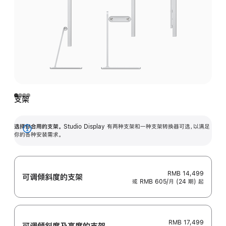
支架
选择你合用的支架。
Studio Display 有两种支架和一种支架转换器可选，以满足
展
你的各种安装需求。
开
RMB 14,499
可调倾斜度的支架
或 RMB 605/月 (24 期) 起
RMB 17,499
可调倾斜度及高‍度的支‍架