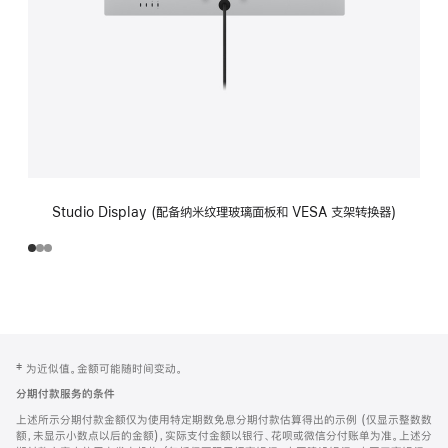
Studio Display (配备纳米纹理玻璃面板和 VESA 支架转换器)
网
脚
‡ 为近似值。金额可能随时间变动。
注
页
分期付款服务的条件
页
上述所示分期付款金额仅为使用特定期数免息分期付款估算得出的示例 (仅显示整数数
脚
额，未显示小数点以后的金额)，实际支付金额以银行、花呗或微信分付账单为准。上述分