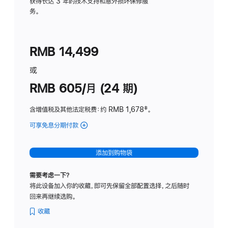
务
获得长达 3 年的技术支持和意外损坏保修服
务。
计
划
(适
RMB 14,499
用
于
或
Studio
RMB 605/月 (24 期)
Display
含增值税及其他法定税费
：约 RMB 1,678
脚
‡。
注
可享免息分期付款
(Studio
Display
-
添加到购物袋
纳
米
需要考虑一下？
纹
将此设备加入你的收藏，即可先保留全部配置选择，之后随时
理
回来再继续选购。
玻
璃
收藏
面