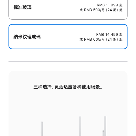
RMB 11,999
起
标准玻璃
或 RMB 500/月 (24 期) 起
RMB 14,499
起
纳米纹理玻璃
或 RMB 605/月 (24 期) 起
三种选择，灵活适应各种使用场景。
标