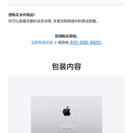
板
-
想购买多件商品？
VESA
你可以查看完整的送货详情，并更改购物袋中的商品数量。
支
架
转
获得购买帮助，
换
立即在线交流
(在
或致电
400-666-8800
。
器
新
的
窗
分
口
包装内容
期
中
付
打
款
开)
选
项)