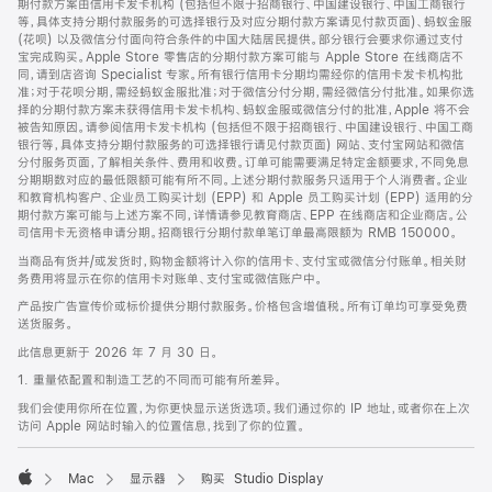
期付款方案由信用卡发卡机构 (包括但不限于招商银行、中国建设银行、中国工商银行
等，具体支持分期付款服务的可选择银行及对应分期付款方案请见付款页面)、蚂蚁金服
(花呗) 以及微信分付面向符合条件的中国大陆居民提供。部分银行会要求你通过支付
宝完成购买。Apple Store 零售店的分期付款方案可能与 Apple Store 在线商店不
同，请到店咨询 Specialist 专家。所有银行信用卡分期均需经你的信用卡发卡机构批
准；对于花呗分期，需经蚂蚁金服批准；对于微信分付分期，需经微信分付批准。如果你选
择的分期付款方案未获得信用卡发卡机构、蚂蚁金服或微信分付的批准，Apple 将不会
被告知原因。请参阅信用卡发卡机构 (包括但不限于招商银行、中国建设银行、中国工商
银行等，具体支持分期付款服务的可选择银行请见付款页面) 网站、支付宝网站和微信
分付服务页面，了解相关条件、费用和收费。订单可能需要满足特定金额要求，不同免息
分期期数对应的最低限额可能有所不同。上述分期付款服务只适用于个人消费者。企业
和教育机构客户、企业员工购买计划 (EPP) 和 Apple 员工购买计划 (EPP) 适用的分
期付款方案可能与上述方案不同，详情请参见教育商店、EPP 在线商店和企业商店。公
司信用卡无资格申请分期。招商银行分期付款单笔订单最高限额为 RMB 150000。
当商品有货并/或发货时，购物金额将计入你的信用卡、支付宝或微信分付账单。相关财
务费用将显示在你的信用卡对账单、支付宝或微信账户中。
产品按广告宣传价或标价提供分期付款服务。价格包含增值税。所有订单均可享受免费
送货服务。
此信息更新于 2026 年 7 月 30 日。
1. 重量依配置和制造工艺的不同而可能有所差异。
我们会使用你所在位置，为你更快显示送货选项。我们通过你的 IP 地址，或者你在上次
访问 Apple 网站时输入的位置信息，找到了你的位置。
Mac
显示器
购买 Studio Display