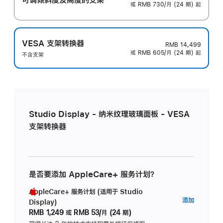
或 RMB 730/月 (24 期) 起
VESA 支架转换器
RMB 14,499
或 RMB 605/月 (24 期) 起
不含支架
Studio Display - 纳米纹理玻璃面板 - VESA
支架转换器
是否要添加 AppleCare+ 服务计划？
AppleCare+ 服务计划 (适用于 Studio
AppleC
添加
Display)
服
RMB 1,249
或
RMB 53/月 (24 期)