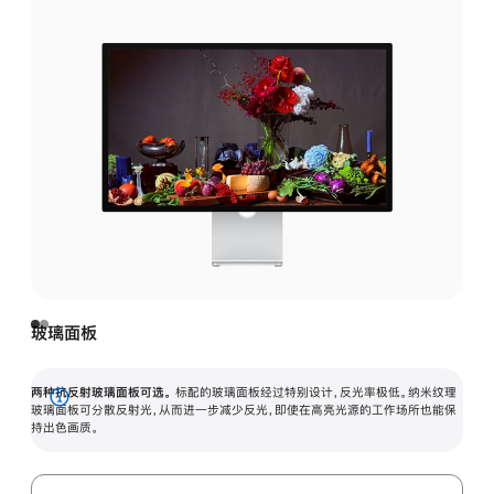
玻璃面板
两种抗反射玻璃面板可选。
标配的玻璃面板经过特别设计，反光率极低。纳米纹理
展
玻璃面板可分散反射光，从而进一步减少反光，即使在高亮光源的工作场所也能保
持出色画质。
开