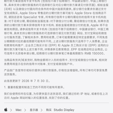
期付款方案由信用卡发卡机构 (包括但不限于招商银行、中国建设银行、中国工商银行
等，具体支持分期付款服务的可选择银行及对应分期付款方案请见付款页面)、蚂蚁金服
(花呗) 以及微信分付面向符合条件的中国大陆居民提供。部分银行会要求你通过支付
宝完成购买。Apple Store 零售店的分期付款方案可能与 Apple Store 在线商店不
同，请到店咨询 Specialist 专家。所有银行信用卡分期均需经你的信用卡发卡机构批
准；对于花呗分期，需经蚂蚁金服批准；对于微信分付分期，需经微信分付批准。如果你选
择的分期付款方案未获得信用卡发卡机构、蚂蚁金服或微信分付的批准，Apple 将不会
被告知原因。请参阅信用卡发卡机构 (包括但不限于招商银行、中国建设银行、中国工商
银行等，具体支持分期付款服务的可选择银行请见付款页面) 网站、支付宝网站和微信
分付服务页面，了解相关条件、费用和收费。订单可能需要满足特定金额要求，不同免息
分期期数对应的最低限额可能有所不同。上述分期付款服务只适用于个人消费者。企业
和教育机构客户、企业员工购买计划 (EPP) 和 Apple 员工购买计划 (EPP) 适用的分
期付款方案可能与上述方案不同，详情请参见教育商店、EPP 在线商店和企业商店。公
司信用卡无资格申请分期。招商银行分期付款单笔订单最高限额为 RMB 150000。
当商品有货并/或发货时，购物金额将计入你的信用卡、支付宝或微信分付账单。相关财
务费用将显示在你的信用卡对账单、支付宝或微信账户中。
产品按广告宣传价或标价提供分期付款服务。价格包含增值税。所有订单均可享受免费
送货服务。
此信息更新于 2026 年 7 月 30 日。
1. 重量依配置和制造工艺的不同而可能有所差异。
我们会使用你所在位置，为你更快显示送货选项。我们通过你的 IP 地址，或者你在上次
访问 Apple 网站时输入的位置信息，找到了你的位置。
Mac
显示器
购买 Studio Display