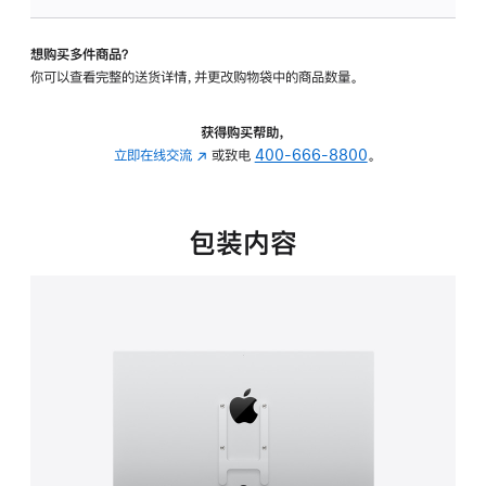
板
-
想购买多件商品？
VESA
你可以查看完整的送货详情，并更改购物袋中的商品数量。
支
架
转
获得购买帮助，
换
立即在线交流
(在
或致电
400-666-8800
。
器
新
的
窗
分
口
包装内容
期
中
付
打
款
开)
选
项)