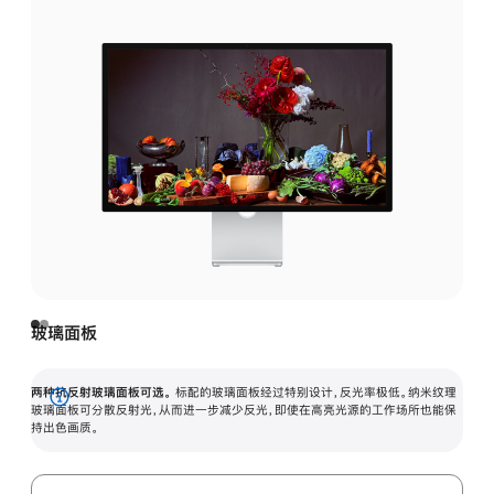
玻璃面板
两种抗反射玻璃面板可选。
标配的玻璃面板经过特别设计，反光率极低。纳米纹理
展
玻璃面板可分散反射光，从而进一步减少反光，即使在高亮光源的工作场所也能保
持出色画质。
开