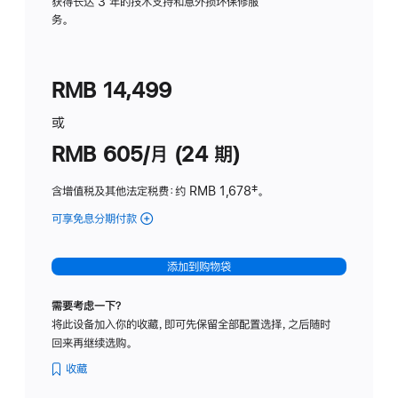
务
获得长达 3 年的技术支持和意外损坏保修服
务。
计
划
(适
RMB 14,499
用
于
或
Studio
RMB 605/月 (24 期)
Display
含增值税及其他法定税费
：约 RMB 1,678
脚
‡。
注
可享免息分期付款
(Studio
Display
-
添加到购物袋
纳
米
需要考虑一下？
纹
将此设备加入你的收藏，即可先保留全部配置选择，之后随时
理
回来再继续选购。
玻
璃
收藏
面