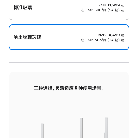
RMB 11,999
起
标准玻璃
或 RMB 500/月 (24 期) 起
RMB 14,499
起
纳米纹理玻璃
或 RMB 605/月 (24 期) 起
三种选择，灵活适应各种使用场景。
标