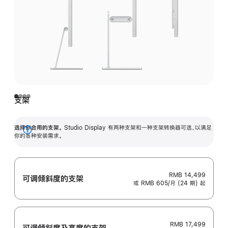
支架
选择你合用的支架。
Studio Display 有两种支架和一种支架转换器可选，以满足
展
你的各种安装需求。
开
RMB 14,499
可调倾斜度的支架
或 RMB 605/月 (24 期) 起
RMB 17,499
可调倾斜度及高‍度的支‍架