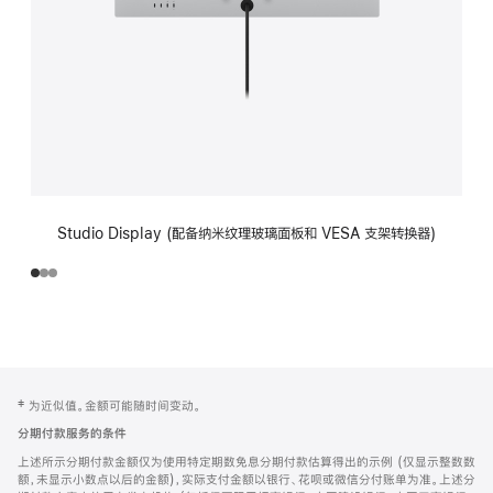
Studio Display (配备纳米纹理玻璃面板和 VESA 支架转换器)
网
脚
‡ 为近似值。金额可能随时间变动。
注
页
分期付款服务的条件
页
上述所示分期付款金额仅为使用特定期数免息分期付款估算得出的示例 (仅显示整数数
脚
额，未显示小数点以后的金额)，实际支付金额以银行、花呗或微信分付账单为准。上述分