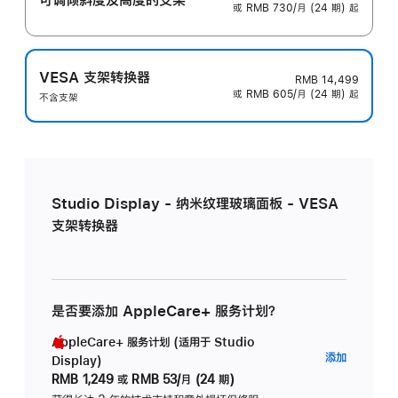
或 RMB 730/月 (24 期) 起
VESA 支架转换器
RMB 14,499
或 RMB 605/月 (24 期) 起
不含支架
Studio Display - 纳米纹理玻璃面板 - VESA
支架转换器
是否要添加 AppleCare+ 服务计划？
AppleCare+ 服务计划 (适用于 Studio
AppleC
添加
Display)
服
RMB 1,249
或
RMB 53/月 (24 期)