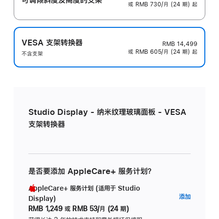
或 RMB 730/月 (24 期) 起
VESA 支架转换器
RMB 14,499
或 RMB 605/月 (24 期) 起
不含支架
Studio Display - 纳米纹理玻璃面板 - VESA
支架转换器
是否要添加 AppleCare+ 服务计划？
AppleCare+ 服务计划 (适用于 Studio
AppleC
添加
Display)
服
RMB 1,249
或
RMB 53/月 (24 期)