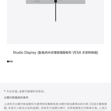
Studio Display (配备纳米纹理玻璃面板和 VESA 支架转换器)
网
脚
‡ 为近似值。金额可能随时间变动。
注
页
分期付款服务的条件
页
上述所示分期付款金额仅为使用特定期数免息分期付款估算得出的示例 (仅显示整数数
脚
额，未显示小数点以后的金额)，实际支付金额以银行、花呗或微信分付账单为准。上述分