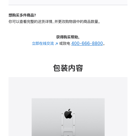
板
-
想购买多件商品？
VESA
你可以查看完整的送货详情，并更改购物袋中的商品数量。
支
架
转
获得购买帮助，
换
立即在线交流
(在
或致电
400-666-8800
。
器
新
的
窗
分
口
包装内容
期
中
付
打
款
开)
选
项)