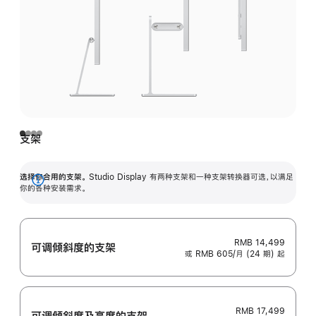
支架
选择你合用的支架。
Studio Display 有两种支架和一种支架转换器可选，以满足
展
你的各种安装需求。
开
RMB 14,499
可调倾斜度的支架
或 RMB 605/月 (24 期) 起
RMB 17,499
可调倾斜度及高‍度的支‍架