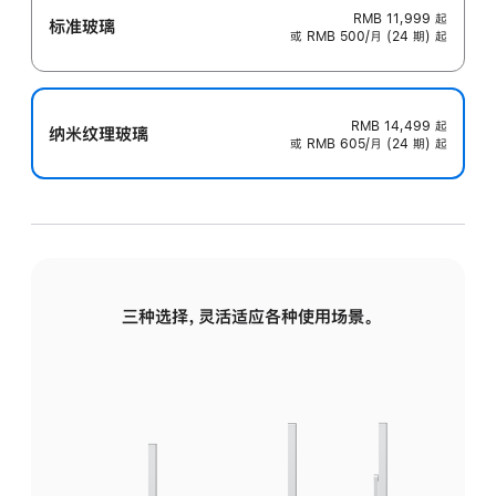
RMB 11,999
起
标准玻璃
或 RMB 500/月 (24 期) 起
RMB 14,499
起
纳米纹理玻璃
或 RMB 605/月 (24 期) 起
三种选择，灵活适应各种使用场景。
标