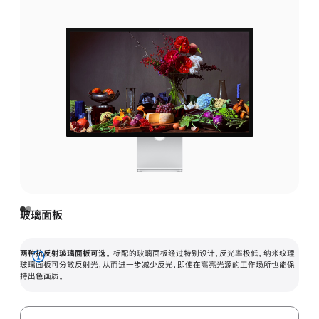
玻璃面板
两种抗反射玻璃面板可选。
标配的玻璃面板经过特别设计，反光率极低。纳米纹理
展
玻璃面板可分散反射光，从而进一步减少反光，即使在高亮光源的工作场所也能保
持出色画质。
开