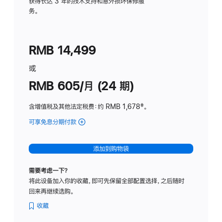
务
获得长达 3 年的技术支持和意外损坏保修服
务。
计
划
(适
RMB 14,499
用
于
或
Studio
RMB 605/月 (24 期)
Display
含增值税及其他法定税费
：约 RMB 1,678
脚
‡。
注
可享免息分期付款
(Studio
Display
-
添加到购物袋
纳
米
需要考虑一下？
纹
将此设备加入你的收藏，即可先保留全部配置选择，之后随时
理
回来再继续选购。
玻
璃
收藏
面