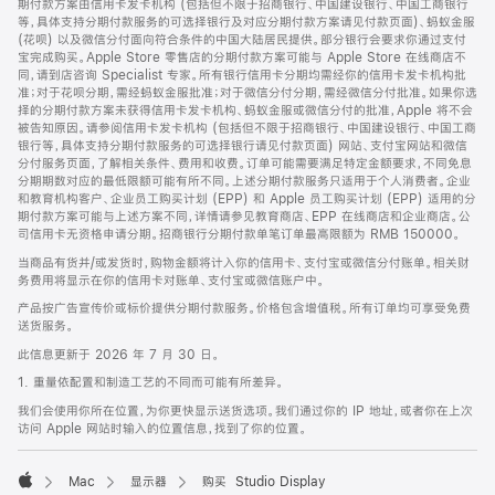
期付款方案由信用卡发卡机构 (包括但不限于招商银行、中国建设银行、中国工商银行
等，具体支持分期付款服务的可选择银行及对应分期付款方案请见付款页面)、蚂蚁金服
(花呗) 以及微信分付面向符合条件的中国大陆居民提供。部分银行会要求你通过支付
宝完成购买。Apple Store 零售店的分期付款方案可能与 Apple Store 在线商店不
同，请到店咨询 Specialist 专家。所有银行信用卡分期均需经你的信用卡发卡机构批
准；对于花呗分期，需经蚂蚁金服批准；对于微信分付分期，需经微信分付批准。如果你选
择的分期付款方案未获得信用卡发卡机构、蚂蚁金服或微信分付的批准，Apple 将不会
被告知原因。请参阅信用卡发卡机构 (包括但不限于招商银行、中国建设银行、中国工商
银行等，具体支持分期付款服务的可选择银行请见付款页面) 网站、支付宝网站和微信
分付服务页面，了解相关条件、费用和收费。订单可能需要满足特定金额要求，不同免息
分期期数对应的最低限额可能有所不同。上述分期付款服务只适用于个人消费者。企业
和教育机构客户、企业员工购买计划 (EPP) 和 Apple 员工购买计划 (EPP) 适用的分
期付款方案可能与上述方案不同，详情请参见教育商店、EPP 在线商店和企业商店。公
司信用卡无资格申请分期。招商银行分期付款单笔订单最高限额为 RMB 150000。
当商品有货并/或发货时，购物金额将计入你的信用卡、支付宝或微信分付账单。相关财
务费用将显示在你的信用卡对账单、支付宝或微信账户中。
产品按广告宣传价或标价提供分期付款服务。价格包含增值税。所有订单均可享受免费
送货服务。
此信息更新于 2026 年 7 月 30 日。
1. 重量依配置和制造工艺的不同而可能有所差异。
我们会使用你所在位置，为你更快显示送货选项。我们通过你的 IP 地址，或者你在上次
访问 Apple 网站时输入的位置信息，找到了你的位置。
Mac
显示器
购买 Studio Display