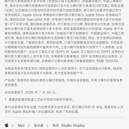
期付款方案由信用卡发卡机构 (包括但不限于招商银行、中国建设银行、中国工商银行
等，具体支持分期付款服务的可选择银行及对应分期付款方案请见付款页面)、蚂蚁金服
(花呗) 以及微信分付面向符合条件的中国大陆居民提供。部分银行会要求你通过支付
宝完成购买。Apple Store 零售店的分期付款方案可能与 Apple Store 在线商店不
同，请到店咨询 Specialist 专家。所有银行信用卡分期均需经你的信用卡发卡机构批
准；对于花呗分期，需经蚂蚁金服批准；对于微信分付分期，需经微信分付批准。如果你选
择的分期付款方案未获得信用卡发卡机构、蚂蚁金服或微信分付的批准，Apple 将不会
被告知原因。请参阅信用卡发卡机构 (包括但不限于招商银行、中国建设银行、中国工商
银行等，具体支持分期付款服务的可选择银行请见付款页面) 网站、支付宝网站和微信
分付服务页面，了解相关条件、费用和收费。订单可能需要满足特定金额要求，不同免息
分期期数对应的最低限额可能有所不同。上述分期付款服务只适用于个人消费者。企业
和教育机构客户、企业员工购买计划 (EPP) 和 Apple 员工购买计划 (EPP) 适用的分
期付款方案可能与上述方案不同，详情请参见教育商店、EPP 在线商店和企业商店。公
司信用卡无资格申请分期。招商银行分期付款单笔订单最高限额为 RMB 150000。
当商品有货并/或发货时，购物金额将计入你的信用卡、支付宝或微信分付账单。相关财
务费用将显示在你的信用卡对账单、支付宝或微信账户中。
产品按广告宣传价或标价提供分期付款服务。价格包含增值税。所有订单均可享受免费
送货服务。
此信息更新于 2026 年 7 月 30 日。
1. 重量依配置和制造工艺的不同而可能有所差异。
我们会使用你所在位置，为你更快显示送货选项。我们通过你的 IP 地址，或者你在上次
访问 Apple 网站时输入的位置信息，找到了你的位置。
Mac
显示器
购买 Studio Display