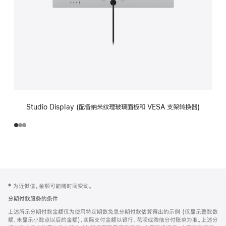
Studio Display (配备纳米纹理玻璃面板和 VESA 支架转换器)
网
脚
‡ 为近似值。金额可能随时间变动。
注
页
分期付款服务的条件
页
上述所示分期付款金额仅为使用特定期数免息分期付款估算得出的示例 (仅显示整数数
脚
额，未显示小数点以后的金额)，实际支付金额以银行、花呗或微信分付账单为准。上述分