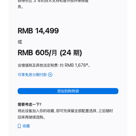
务
获得长达 3 年的技术支持和意外损坏保修服
务。
计
划
(适
RMB 14,499
用
于
或
Studio
RMB 605/月 (24 期)
Display
含增值税及其他法定税费
：约 RMB 1,678
脚
‡。
注
可享免息分期付款
(Studio
Display
-
添加到购物袋
纳
米
需要考虑一下？
纹
将此设备加入你的收藏，即可先保留全部配置选择，之后随时
理
回来再继续选购。
玻
璃
收藏
面