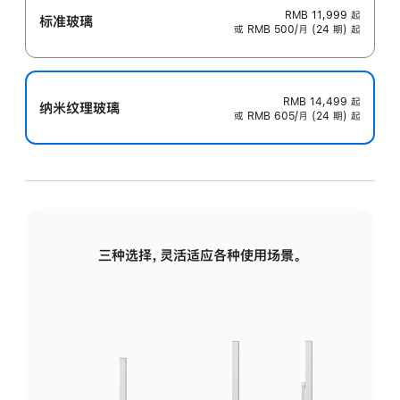
RMB 11,999
起
标准玻璃
或 RMB 500/月 (24 期) 起
RMB 14,499
起
纳米纹理玻璃
或 RMB 605/月 (24 期) 起
三种选择，灵活适应各种使用场景。
标