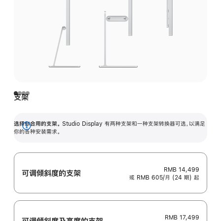
支架
选择你合用的支架。
Studio Display 有两种支架和一种支架转换器可选，以满足
展
你的各种安装需求。
开
RMB 14,499
可调倾斜度的支架
或 RMB 605/月 (24 期) 起
RMB 17,499
可调倾斜度及高‍度的支‍架