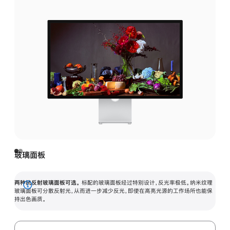
玻璃面板
两种抗反射玻璃面板可选。
标配的玻璃面板经过特别设计，反光率极低。纳米纹理
展
玻璃面板可分散反射光，从而进一步减少反光，即使在高亮光源的工作场所也能保
持出色画质。
开