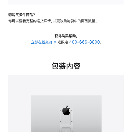
板
-
想购买多件商品？
VESA
你可以查看完整的送货详情，并更改购物袋中的商品数量。
支
架
转
获得购买帮助，
换
立即在线交流
(在
或致电
400-666-8800
。
器
新
的
窗
分
口
包装内容
期
中
付
打
款
开)
选
项)