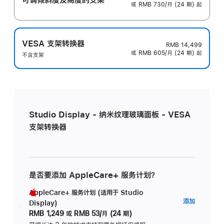
或 RMB 730/月 (24 期) 起
VESA 支架转换器
RMB 14,499
或 RMB 605/月 (24 期) 起
不含支架
Studio Display - 纳米纹理玻璃面板 - VESA
支架转换器
是否要添加 AppleCare+ 服务计划？
AppleCare+ 服务计划 (适用于 Studio
AppleC
添加
Display)
服
RMB 1,249
或
RMB 53/月 (24 期)