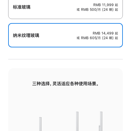
RMB 11,999
起
标准玻璃
或 RMB 500/月 (24 期) 起
RMB 14,499
起
纳米纹理玻璃
或 RMB 605/月 (24 期) 起
三种选择，灵活适应各种使用场景。
标