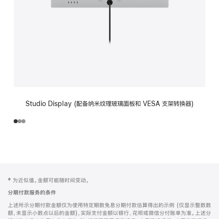
Studio Display (配备纳米纹理玻璃面板和 VESA 支架转换器)
网
脚
‡ 为近似值。金额可能随时间变动。
注
页
分期付款服务的条件
页
上述所示分期付款金额仅为使用特定期数免息分期付款估算得出的示例 (仅显示整数数
脚
额，未显示小数点以后的金额)，实际支付金额以银行、花呗或微信分付账单为准。上述分