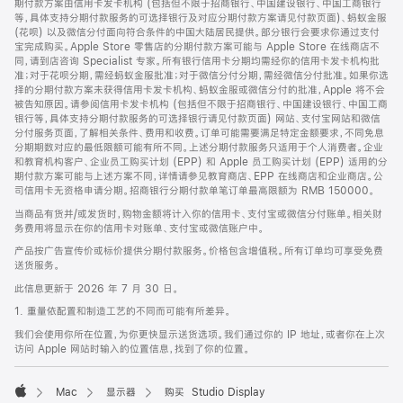
期付款方案由信用卡发卡机构 (包括但不限于招商银行、中国建设银行、中国工商银行
等，具体支持分期付款服务的可选择银行及对应分期付款方案请见付款页面)、蚂蚁金服
(花呗) 以及微信分付面向符合条件的中国大陆居民提供。部分银行会要求你通过支付
宝完成购买。Apple Store 零售店的分期付款方案可能与 Apple Store 在线商店不
同，请到店咨询 Specialist 专家。所有银行信用卡分期均需经你的信用卡发卡机构批
准；对于花呗分期，需经蚂蚁金服批准；对于微信分付分期，需经微信分付批准。如果你选
择的分期付款方案未获得信用卡发卡机构、蚂蚁金服或微信分付的批准，Apple 将不会
被告知原因。请参阅信用卡发卡机构 (包括但不限于招商银行、中国建设银行、中国工商
银行等，具体支持分期付款服务的可选择银行请见付款页面) 网站、支付宝网站和微信
分付服务页面，了解相关条件、费用和收费。订单可能需要满足特定金额要求，不同免息
分期期数对应的最低限额可能有所不同。上述分期付款服务只适用于个人消费者。企业
和教育机构客户、企业员工购买计划 (EPP) 和 Apple 员工购买计划 (EPP) 适用的分
期付款方案可能与上述方案不同，详情请参见教育商店、EPP 在线商店和企业商店。公
司信用卡无资格申请分期。招商银行分期付款单笔订单最高限额为 RMB 150000。
当商品有货并/或发货时，购物金额将计入你的信用卡、支付宝或微信分付账单。相关财
务费用将显示在你的信用卡对账单、支付宝或微信账户中。
产品按广告宣传价或标价提供分期付款服务。价格包含增值税。所有订单均可享受免费
送货服务。
此信息更新于 2026 年 7 月 30 日。
1. 重量依配置和制造工艺的不同而可能有所差异。
我们会使用你所在位置，为你更快显示送货选项。我们通过你的 IP 地址，或者你在上次
访问 Apple 网站时输入的位置信息，找到了你的位置。
Mac
显示器
购买 Studio Display