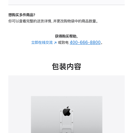
板
-
想购买多件商品？
VESA
你可以查看完整的送货详情，并更改购物袋中的商品数量。
支
架
转
获得购买帮助，
换
立即在线交流
(在
或致电
400-666-8800
。
器
新
的
窗
分
口
包装内容
期
中
付
打
款
开)
选
项)