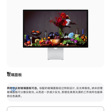
玻璃面板
两种抗反射玻璃面板可选。
标配的玻璃面板经过特别设计，反光率极低。纳米纹理
展
玻璃面板可分散反射光，从而进一步减少反光，即使在高亮光源的工作场所也能保
持出色画质。
开