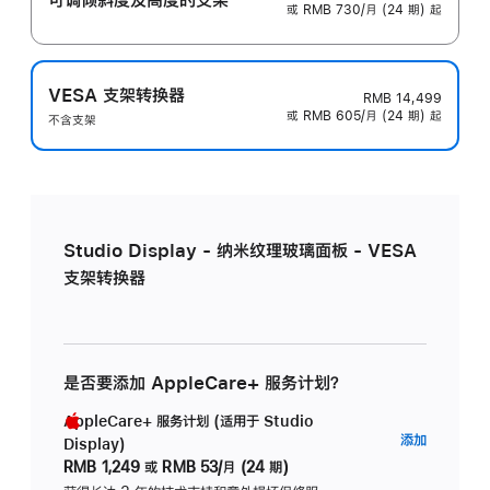
或 RMB 730/月 (24 期) 起
VESA 支架转换器
RMB 14,499
或 RMB 605/月 (24 期) 起
不含支架
Studio Display - 纳米纹理玻璃面板 - VESA
支架转换器
是否要添加 AppleCare+ 服务计划？
AppleCare+ 服务计划 (适用于 Studio
AppleC
添加
Display)
服
RMB 1,249
或
RMB 53/月 (24 期)