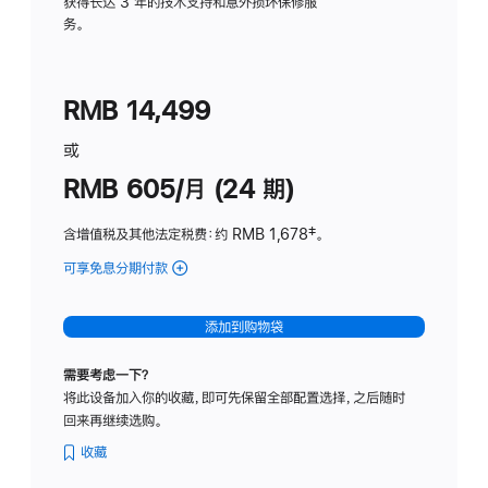
务
获得长达 3 年的技术支持和意外损坏保修服
务。
计
划
(适
RMB 14,499
用
于
或
Studio
RMB 605/月 (24 期)
Display
含增值税及其他法定税费
：约 RMB 1,678
脚
‡。
注
可享免息分期付款
(Studio
Display
-
添加到购物袋
纳
米
需要考虑一下？
纹
将此设备加入你的收藏，即可先保留全部配置选择，之后随时
理
回来再继续选购。
玻
璃
收藏
面