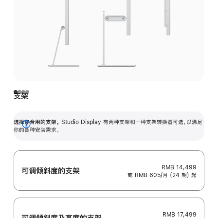
支架
选择你合用的支架。
Studio Display 有两种支架和一种支架转换器可选，以满足
展
你的各种安装需求。
开
RMB 14,499
可调倾斜度的支架
或 RMB 605/月 (24 期) 起
RMB 17,499
可调倾斜度及高‍度的支‍架