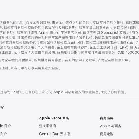
算得出的示例 (仅显示整数数额，未显示小数点以后的金额)，实际支付金额以银行、花呗或
等，具体支持分期付款服务的可选择银行及对应分期付款方案请见付款页面)、蚂蚁金服 (花呗
售店的分期付款方案可能与 Apple Store 在线商店不同，请到店咨询 Specialist 专
分付批准。如果你选择的分期付款方案未获得信用卡发卡机构、蚂蚁金服或微信分付的批准，Ap
具体支持分期付款服务的可选择银行请见付款页面) 网站、支付宝网站和微信分付服务页面，
期付款服务只适用于个人消费者。企业和教育机构客户、企业员工购买计划 (EPP) 和 Appl
企业商店。公司信用卡无资格申请分期。招商银行分期付款单笔订单最高限额为 RMB 150000
支付宝或微信分付账单。相关财务费用将显示在你的信用卡对账单、支付宝或微信账户中。
增值税。所有订单均可享受免费送货服务。
的 IP 地址，或者你在上次访问 Apple 网站时输入的位置信息，找到了你的位置。
ay
Apple Store 商店
商务应用
le 账户
查找零售店
Apple 与商务
e 账户
Genius Bar 天才吧
商务选购