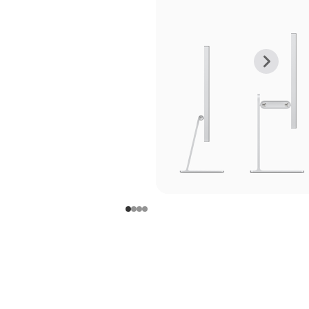
上
下
一
一
张
张
图
图
库
库
图
图
片
片
-
-
支
支
架
架