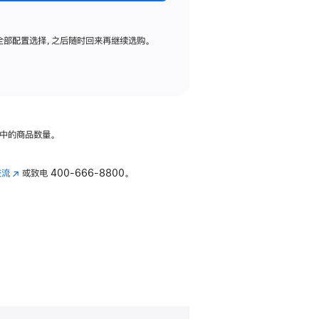
全部配置选择，之后随时回来再继续选购。
中的商品数量。
交流
(在
或致电
400-666-8800。
新
窗
口
中
打
开)