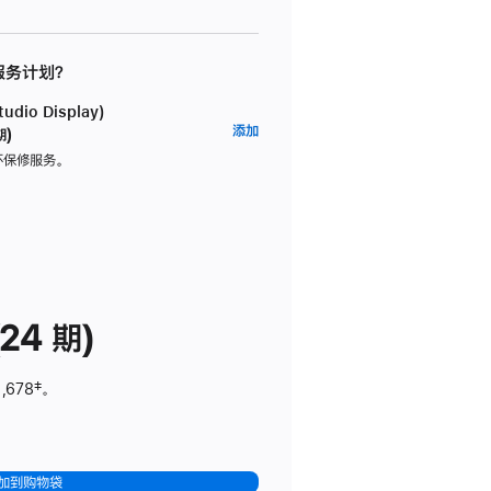
 服务计划？
dio Display)
AppleCare+
添加
期)
服
坏保修服务。
务
计
划
(适
用
于
24 期)
Studio
Display)
,678
脚
‡。
注
加到购物袋