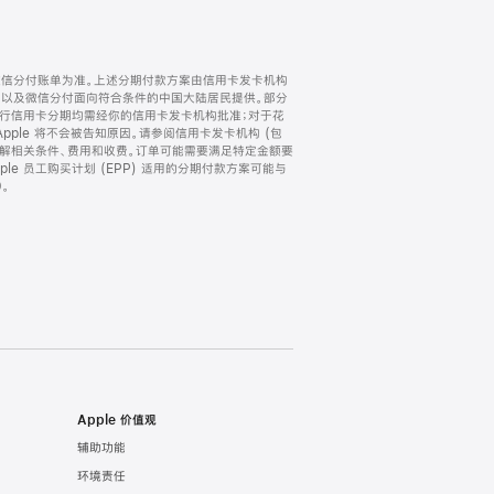
微信分付账单为准。上述分期付款方案由信用卡发卡机构
) 以及微信分付面向符合条件的中国大陆居民提供。部分
家。所有银行信用卡分期均需经你的信用卡发卡机构批准；对于花
ple 将不会被告知原因。请参阅信用卡发卡机构 (包
了解相关条件、费用和收费。订单可能需要满足特定金额要
e 员工购买计划 (EPP) 适用的分期付款方案可能与
。
Apple 价值观
辅助功能
环境责任