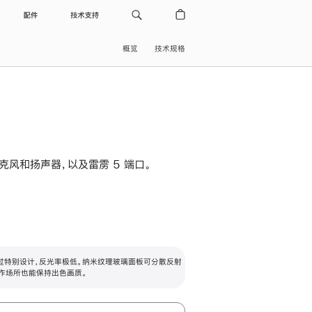
配件
技术支持
概览
技术规格
级麦克风和扬声器，以及雷雳 5 端口。
过特别设计，反光率极低。纳米纹理玻璃面板可分散反射
作场所也能保持出色画质。