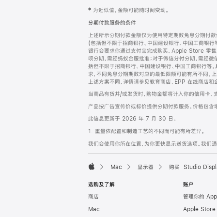
网
脚
‡ 为近似值。金额可能随时间变动。
注
页
分期付款服务的条件
页
上述所示分期付款金额仅为使用特定期数免息分期付款估
脚
(包括但不限于招商银行、中国建设银行、中国工商银行
银行会要求你通过支付宝完成购买。Apple Store 零
呗分期，需经蚂蚁金服批准；对于微信分付分期，需经微信
括但不限于招商银行、中国建设银行、中国工商银行等，
求，不同免息分期期数对应的最低限额可能有所不同。上述分
上述方案不同，详情请参见教育商店、EPP 在线商店和
当商品有货并/或发货时，购物金额将计入你的信用卡、
产品按广告宣传价或标价提供分期付款服务。价格包含
此信息更新于 2026 年 7 月 30 日。
1. 重量依配置和制造工艺的不同而可能有所差异。
我们会使用你所在位置，为你更快显示送货选项。我们通过你
Mac
显示器
购买 Studio Displ
Apple
选购及了解
账户
商店
管理你的 App
Mac
Apple Stor