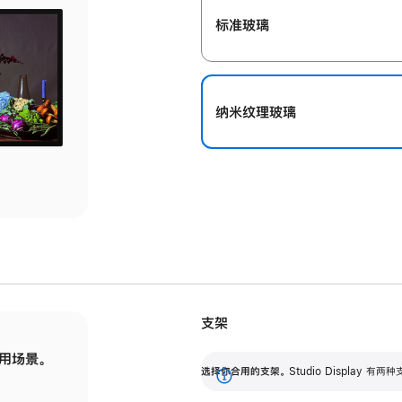
标准玻璃
纳米纹理玻璃
支架
用场景。
标配可调倾斜度的支架，提供 30 度的倾斜度
选
选择你合用的支架。
Studio Display
调节范围。
展