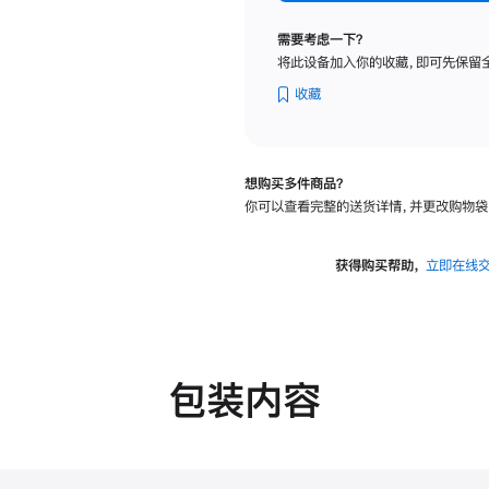
纳
米
需要考虑一下？
纹
将此设备加入你的收藏，即可先保留
理
玻
收藏
璃
面
板
想购买多件商品？
-
你可以查看完整的送货详情，并更改购物袋
VESA
支
架
获得购买帮助，
立即在线
转
换
器
的
分
包装内容
期
付
款
选
项)