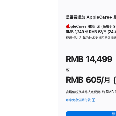
是否要添加 AppleCare+
AppleCare+ 服务计划 (适用于 Stu
RMB 1,249
或
RMB 53/月 (24 
获得长达 3 年的技术支持和意外损
RMB 14,499
或
RMB 605/月 (
含增值税及其他法定税费
：约 RMB 1
可享免息分期付款
(Studio
Display
-
添