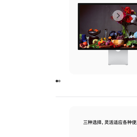
上
下
一
一
张
张
图
图
库
库
图
图
片
片
-
-
玻
玻
璃
璃
三种选择，灵活适应各种使
面
面
板
板