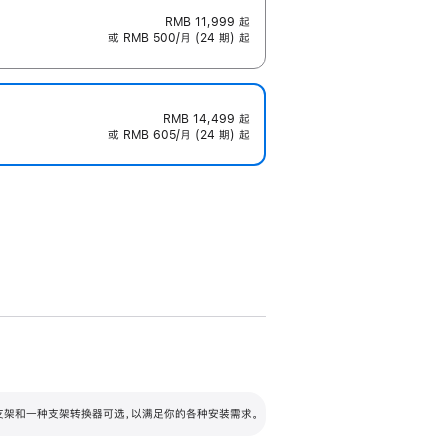
RMB 11,999
起
或 RMB 500/月 (24 期) 起
RMB 14,499
起
或 RMB 605/月 (24 期) 起
配可调倾斜度及高度的支架，额外增加 105
VESA 支架转换器
 有两种支架和一种支架转换器可选，以满足你的各种安装需求。
毫米的高度调节范围。
容的支架 (未随附)