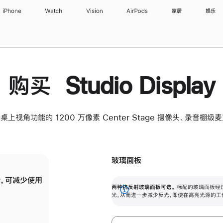
iPhone
Watch
Vision
AirPods
家居
娱乐
购买 Studio Display
桌上视角功能的 1200 万像素 Center Stage 摄像头、录音棚
玻璃面板
，可减少使用
纳米纹理玻璃面板可进一步减少反光，即使在
两种抗反射玻璃面板可选。
标配的玻璃面板经
。
有高亮光源的场所使用，也能保持出色画质。
展
光，从而进一步减少反光，即使在高亮光源的工
开